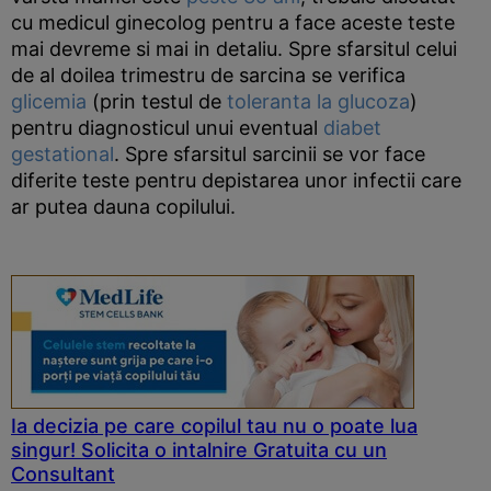
cu medicul ginecolog pentru a face aceste teste
mai devreme si mai in detaliu. Spre sfarsitul celui
de al doilea trimestru de sarcina se verifica
glicemia
(prin testul de
toleranta la glucoza
)
pentru diagnosticul unui eventual
diabet
gestational
. Spre sfarsitul sarcinii se vor face
diferite teste pentru depistarea unor infectii care
ar putea dauna copilului.
Ia decizia pe care copilul tau nu o poate lua
singur! Solicita o intalnire Gratuita cu un
Consultant