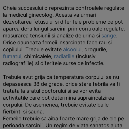
Cheia succesului o reprezinta controalele regulate
la medicul ginecolog. Acesta va urmari
dezvoltarea fetusului si diferitele probleme ce pot
aparea de-a lungul sarcinii prin controale regulate,
masurarea tensiunii si analize de urina si
sange
.
Orice dauneaza femeii insarcinate face rau si
copilului. Trebuie evitate
alcoolul
, drogurile,
fumatul
, chimicalele,
radiatiile
(inclusiv
radiografiile) si diferitele surse de infectie.
Trebuie avut grija ca temperatura corpului sa nu
depaseasca 38 de grade, orice stare febrila va fi
tratata la sfatul doctorului si se vor evita
activitatile care pot determina supraincalzirea
corpului. De asemenea, trebuie evitate baile
fierbinti si sauna.
Femeile trebuie sa aiba foarte mare grija de ele pe
perioada sarcinii. Un regim de viata sanatos ajuta