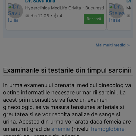
Dr. Savu Iulia
Dr. 
Hyperclinica MedLife Grivita - Bucuresti
Memo
📅 din 12.08 • 👍 4
📅 d
Rezervă
Mai multi medici >
Examinarile si testarile din timpul sarcinii
In urma examenului prenatal medicul ginecolog va
obtine informatiile necesare urmaririi sarcinii. La
acest prim consult se va face un examen
ginecologic, se va masura tensiunea arteriala si
greutatea si se vor recolta analize de sange si
urina. Acestea din urma vor arata daca femeia are
un anumit grad de
anemie
(nivelul
hemoglobinei