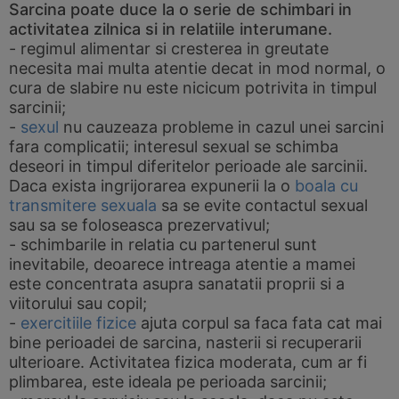
Sarcina poate duce la o serie de schimbari in
activitatea zilnica si in relatiile interumane.
- regimul alimentar si cresterea in greutate
necesita mai multa atentie decat in mod normal, o
cura de slabire nu este nicicum potrivita in timpul
sarcinii;
-
sexul
nu cauzeaza probleme in cazul unei sarcini
fara complicatii; interesul sexual se schimba
deseori in timpul diferitelor perioade ale sarcinii.
Daca exista ingrijorarea expunerii la o
boala cu
transmitere sexuala
sa se evite contactul sexual
sau sa se foloseasca prezervativul;
- schimbarile in relatia cu partenerul sunt
inevitabile, deoarece intreaga atentie a mamei
este concentrata asupra sanatatii proprii si a
viitorului sau copil;
-
exercitiile fizice
ajuta corpul sa faca fata cat mai
bine perioadei de sarcina, nasterii si recuperarii
ulterioare. Activitatea fizica moderata, cum ar fi
plimbarea, este ideala pe perioada sarcinii;