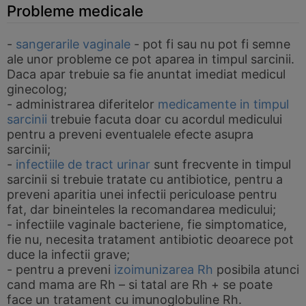
Probleme medicale
-
sangerarile vaginale
- pot fi sau nu pot fi semne
ale unor probleme ce pot aparea in timpul sarcinii.
Daca apar trebuie sa fie anuntat imediat medicul
ginecolog;
- administrarea diferitelor
medicamente in timpul
sarcinii
trebuie facuta doar cu acordul medicului
pentru a preveni eventualele efecte asupra
sarcinii;
-
infectiile de tract urinar
sunt frecvente in timpul
sarcinii si trebuie tratate cu antibiotice, pentru a
preveni aparitia unei infectii periculoase pentru
fat, dar bineinteles la recomandarea medicului;
- infectiile vaginale bacteriene, fie simptomatice,
fie nu, necesita tratament antibiotic deoarece pot
duce la infectii grave;
- pentru a preveni
izoimunizarea Rh
posibila atunci
cand mama are Rh – si tatal are Rh + se poate
face un tratament cu imunoglobuline Rh.