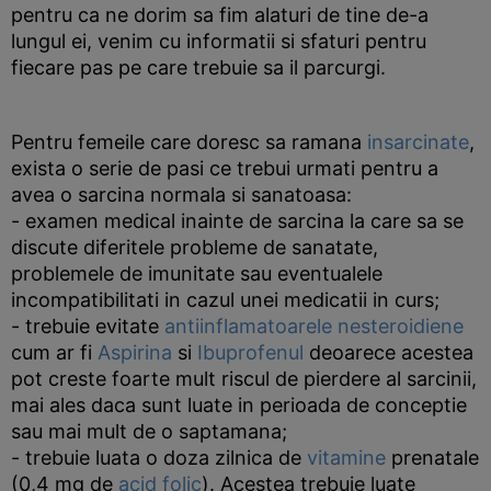
pentru ca ne dorim sa fim alaturi de tine de-a
lungul ei, venim cu informatii si sfaturi pentru
fiecare pas pe care trebuie sa il parcurgi.
Pentru femeile care doresc sa ramana
insarcinate
,
exista o serie de pasi ce trebui urmati pentru a
avea o sarcina normala si sanatoasa:
- examen medical inainte de sarcina la care sa se
discute diferitele probleme de sanatate,
problemele de imunitate sau eventualele
incompatibilitati in cazul unei medicatii in curs;
- trebuie evitate
antiinflamatoarele nesteroidiene
cum ar fi
Aspirina
si
Ibuprofenul
deoarece acestea
pot creste foarte mult riscul de pierdere al sarcinii,
mai ales daca sunt luate in perioada de conceptie
sau mai mult de o saptamana;
- trebuie luata o doza zilnica de
vitamine
prenatale
(0,4 mg de
acid folic
). Acestea trebuie luate