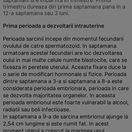
saptamani si e impartita in trimestre. Primul
trimestru dureaza din prima saptamana pana in a
12-a saptamana sau 3 luni.
Prima perioada a dezvoltarii intrauterine
Perioada sarcinii incepe din momentul fecundarii
ovulului de catre spermatozoid. In saptamana
urmatoare acestei fecundari are loc dezvoltarea
oului in mai multe celule numite blastocite, care se
fixeaza in peretele uterului. Aceasta fixare duce la
o serie de modificari hormonale si fizice. Perioada
dintre saptamana a 3-a si saptamana a 8-a este
considerata perioada embrionara, perioada in care
se dezvolta majoritatea organelor. In aceasta
perioada embrionul este foarte vulnerabil la alcool,
radiatii sau boli infectioase.
In saptamana a 9-a de sarcina embrionul ajunge la
2,54 cm lungime si este numit fat. In acest
moment uterul a crescut la marimea unui