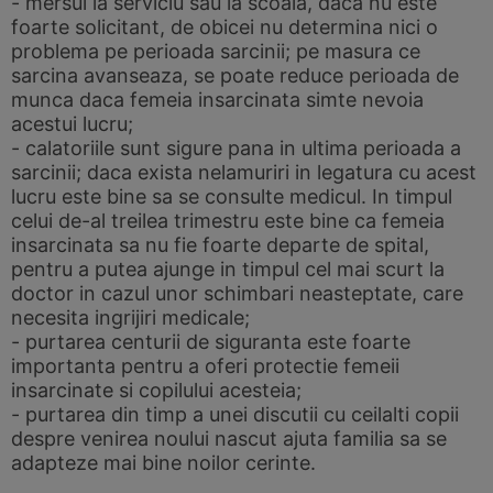
- mersul la serviciu sau la scoala, daca nu este
foarte solicitant, de obicei nu determina nici o
problema pe perioada sarcinii; pe masura ce
sarcina avanseaza, se poate reduce perioada de
munca daca femeia insarcinata simte nevoia
acestui lucru;
- calatoriile sunt sigure pana in ultima perioada a
sarcinii; daca exista nelamuriri in legatura cu acest
lucru este bine sa se consulte medicul. In timpul
celui de-al treilea trimestru este bine ca femeia
insarcinata sa nu fie foarte departe de spital,
pentru a putea ajunge in timpul cel mai scurt la
doctor in cazul unor schimbari neasteptate, care
necesita ingrijiri medicale;
- purtarea centurii de siguranta este foarte
importanta pentru a oferi protectie femeii
insarcinate si copilului acesteia;
- purtarea din timp a unei discutii cu ceilalti copii
despre venirea noului nascut ajuta familia sa se
adapteze mai bine noilor cerinte.