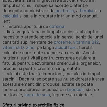
adecvata si sa ia in greutate atat cat trebuie in
timpul sarcinii. Trebuie sa acorde o atentie
deosebita administrarii de
acid folic
, a
fierului
si a
calciului
si sa ia in greutate intr-un mod gradual,
lent
- limitarea aportului de
cofeina
- dieta vegetariana in timpul sarcinii si al alaptarii
necesita o atentie speciala in sensul achizitiei unei
cantitati suplimentare de
proteine
,
vitamina B12
,
vitamina D
,
zinc
, pe langa
acidul folic
, fierul si
calciul de care toate mamele au nevoie. Acesti
nutrienti sunt vitali pentru cresterea celulara a
fatului, pentru dezvoltarea creierului si organelor,
precum si pentru cresterea in greutate
- calciul este foarte important, mai ales in timpul
sarcinii. Daca nu se poate sau nu se doreste luarea
acestui element din produse lactate se poate
incerca procurarea acestuia din
broccoli
, suc de
portocale,
lapte de soia
, legume sau migdale.
Sfaturi privind exercitiile fizice