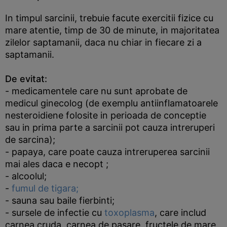
In timpul sarcinii, trebuie facute exercitii fizice cu
mare atentie, timp de 30 de minute, in majoritatea
zilelor saptamanii, daca nu chiar in fiecare zi a
saptamanii.
De evitat:
- medicamentele care nu sunt aprobate de
medicul ginecolog (de exemplu antiinflamatoarele
nesteroidiene folosite in perioada de conceptie
sau in prima parte a sarcinii pot cauza intreruperi
de sarcina);
- papaya, care poate cauza intreruperea sarcinii
mai ales daca e necopt ;
- alcoolul;
-
fumul de tigara;
- sauna sau baile fierbinti;
- sursele de infectie cu
toxoplasma
, care includ
carnea cruda, carnea de pasare, fructele de mare,