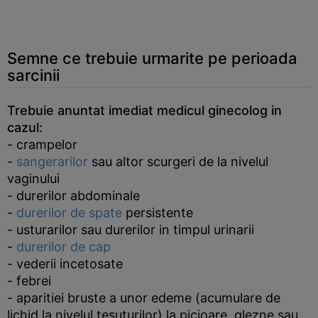
Semne ce trebuie urmarite pe perioada
sarcinii
Trebuie anuntat imediat medicul ginecolog in
cazul:
- crampelor
-
sangerarilor
sau altor scurgeri de la nivelul
vaginului
- durerilor abdominale
-
durerilor de spate
persistente
- usturarilor sau durerilor in timpul urinarii
-
durerilor de cap
- vederii incetosate
- febrei
- aparitiei bruste a unor edeme (acumulare de
lichid la nivelul tesuturilor) la picioare, glezne sau