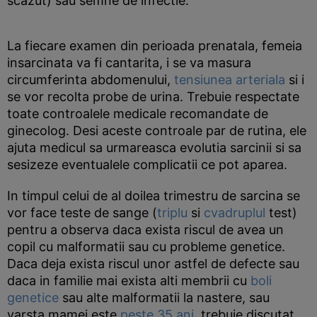
scazut) sau semne de infectie.
La fiecare examen din perioada prenatala, femeia
insarcinata va fi cantarita, i se va masura
circumferinta abdomenului,
tensiunea arteriala
si i
se vor recolta probe de urina. Trebuie respectate
toate controalele medicale recomandate de
ginecolog. Desi aceste controale par de rutina, ele
ajuta medicul sa urmareasca evolutia sarcinii si sa
sesizeze eventualele complicatii ce pot aparea.
In timpul celui de al doilea trimestru de sarcina se
vor face teste de sange (
triplu
si
cvadruplul
test)
pentru a observa daca exista riscul de avea un
copil cu malformatii sau cu probleme genetice.
Daca deja exista riscul unor astfel de defecte sau
daca in familie mai exista alti membrii cu
boli
genetice
sau alte malformatii la nastere, sau
varsta mamei este
peste 35 ani
, trebuie discutat