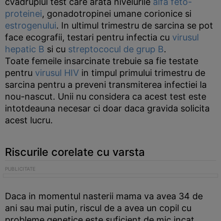
cvadruplul test care arata nivelurile
alfa feto-
proteinei
, gonadotropinei umane corionice si
estrogenului
. In ultimul trimestru de sarcina se pot
face ecografii, testari pentru infectia cu
virusul
hepatic B
si cu
streptococul de grup B
.
Toate femeile insarcinate trebuie sa fie testate
pentru
virusul HIV
in timpul primului trimestru de
sarcina pentru a preveni transmiterea infectiei la
nou-nascut. Unii nu considera ca acest test este
intotdeauna necesar ci doar daca gravida solicita
acest lucru.
Riscurile corelate cu varsta
Daca in momentul nasterii mama va avea 34 de
ani sau mai putin, riscul de a avea un copil cu
probleme genetice este suficient de mic incat