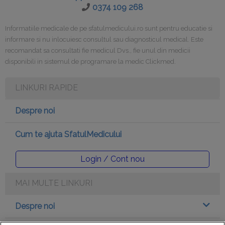
0374 109 268
Informatiile medicale de pe sfatulmedicului.ro sunt pentru educatie si
informare si nu inlocuiesc consultul sau diagnosticul medical. Este
recomandat sa consultati fie medicul Dvs., fie unul din medicii
disponibili in sistemul de programare la medic Clickmed.
LINKURI RAPIDE
Despre noi
Cum te ajuta SfatulMedicului
Login / Cont nou
MAI MULTE LINKURI
Despre noi