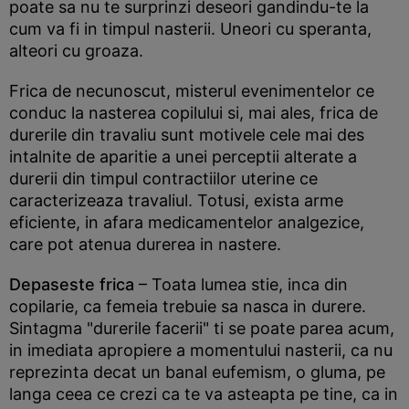
poate sa nu te surprinzi deseori gandindu-te la
cum va fi in timpul nasterii. Uneori cu speranta,
alteori cu groaza.
Frica de necunoscut, misterul evenimentelor ce
conduc la nasterea copilului si, mai ales, frica de
durerile din travaliu sunt motivele cele mai des
intalnite de aparitie a unei perceptii alterate a
durerii din timpul contractiilor uterine ce
caracterizeaza travaliul. Totusi, exista arme
eficiente, in afara medicamentelor analgezice,
care pot atenua durerea in nastere.
Depaseste frica
– Toata lumea stie, inca din
copilarie, ca femeia trebuie sa nasca in durere.
Sintagma "durerile facerii" ti se poate parea acum,
in imediata apropiere a momentului nasterii, ca nu
reprezinta decat un banal eufemism, o gluma, pe
langa ceea ce crezi ca te va asteapta pe tine, ca in