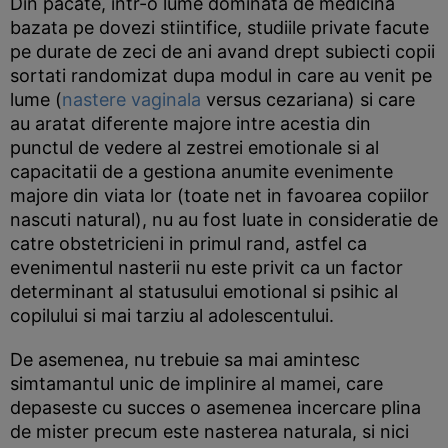
Din pacate, intr-o lume dominata de medicina
bazata pe dovezi stiintifice, studiile private facute
pe durate de zeci de ani avand drept subiecti copii
sortati randomizat dupa modul in care au venit pe
lume (
nastere vaginala
versus cezariana) si care
au aratat diferente majore intre acestia din
punctul de vedere al zestrei emotionale si al
capacitatii de a gestiona anumite evenimente
majore din viata lor (toate net in favoarea copiilor
nascuti natural), nu au fost luate in consideratie de
catre obstetricieni in primul rand, astfel ca
evenimentul nasterii nu este privit ca un factor
determinant al statusului emotional si psihic al
copilului si mai tarziu al adolescentului.
De asemenea, nu trebuie sa mai amintesc
simtamantul unic de implinire al mamei, care
depaseste cu succes o asemenea incercare plina
de mister precum este nasterea naturala, si nici