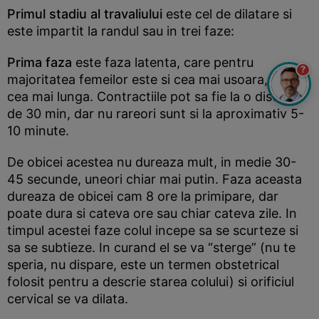
Primul stadiu al travaliului
este cel de dilatare si
este impartit la randul sau in trei faze:
Prima faza
este faza latenta, care pentru
?
majoritatea femeilor este si cea mai usoara, dar si
cea mai lunga. Contractiile pot sa fie la o distanta
de 30 min, dar nu rareori sunt si la aproximativ 5-
10 minute.
De obicei acestea nu dureaza mult, in medie 30-
45 secunde, uneori chiar mai putin. Faza aceasta
dureaza de obicei cam 8 ore la primipare, dar
poate dura si cateva ore sau chiar cateva zile. In
timpul acestei faze colul incepe sa se scurteze si
sa se subtieze. In curand el se va “sterge” (nu te
speria, nu dispare, este un termen obstetrical
folosit pentru a descrie starea colului) si orificiul
cervical se va dilata.