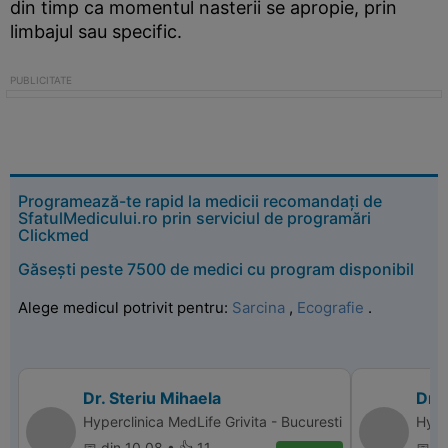
din timp ca momentul nasterii se apropie, prin
limbajul sau specific.
Programează-te rapid la medicii recomandați de
SfatulMedicului.ro prin serviciul de programări
Clickmed
Găsești peste 7500 de medici cu program disponibil
Alege medicul potrivit pentru:
Sarcina
,
Ecografie
.
Dr. Steriu Mihaela
Dr. 
Hyperclinica MedLife Grivita - Bucuresti
Hype
📅 din 10.08 • 👍 11
📅 d