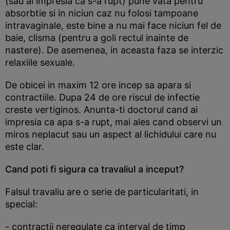
(sau ai impresia ca s-a rupt) pune vata pentru
absorbtie si in niciun caz nu folosi tampoane
intravaginale, este bine a nu mai face niciun fel de
baie, clisma (pentru a goli rectul inainte de
nastere). De asemenea, in aceasta faza se interzic
relaxiile sexuale.
De obicei in maxim 12 ore incep sa apara si
contractiile. Dupa 24 de ore riscul de infectie
creste vertiginos. Anunta-ti doctorul cand ai
impresia ca apa s-a rupt, mai ales cand observi un
miros neplacut sau un aspect al lichidului care nu
este clar.
Cand poti fi sigura ca travaliul a inceput?
Falsul travaliu are o serie de particularitati, in
special:
- contractii neregulate ca interval de timp