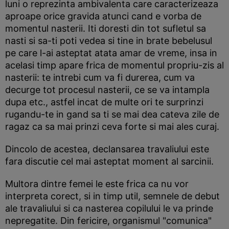
luni o reprezinta ambivalenta care caracterizeaza
aproape orice gravida atunci cand e vorba de
momentul nasterii. Iti doresti din tot sufletul sa
nasti si sa-ti poti vedea si tine in brate bebelusul
pe care l-ai asteptat atata amar de vreme, insa in
acelasi timp apare frica de momentul propriu-zis al
nasterii: te intrebi cum va fi durerea, cum va
decurge tot procesul nasterii, ce se va intampla
dupa etc., astfel incat de multe ori te surprinzi
rugandu-te in gand sa ti se mai dea cateva zile de
ragaz ca sa mai prinzi ceva forte si mai ales curaj.
Dincolo de acestea, declansarea travaliului este
fara discutie cel mai asteptat moment al sarcinii.
Multora dintre femei le este frica ca nu vor
interpreta corect, si in timp util, semnele de debut
ale travaliului si ca nasterea copilului le va prinde
nepregatite. Din fericire, organismul "comunica"