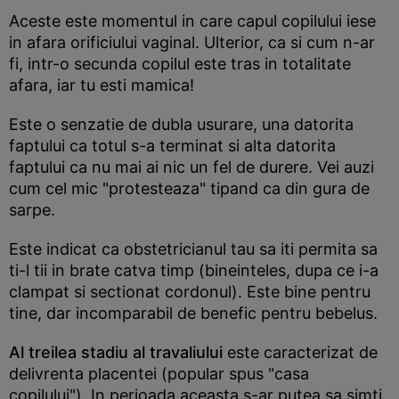
Aceste este momentul in care capul copilului iese
in afara orificiului vaginal. Ulterior, ca si cum n-ar
fi, intr-o secunda copilul este tras in totalitate
afara, iar tu esti mamica!
Este o senzatie de dubla usurare, una datorita
faptului ca totul s-a terminat si alta datorita
faptului ca nu mai ai nic un fel de durere. Vei auzi
cum cel mic "protesteaza" tipand ca din gura de
sarpe.
Este indicat ca obstetricianul tau sa iti permita sa
ti-l tii in brate catva timp (bineinteles, dupa ce i-a
clampat si sectionat cordonul). Este bine pentru
tine, dar incomparabil de benefic pentru bebelus.
Al treilea stadiu al travaliului
este caracterizat de
delivrenta placentei (popular spus "casa
copilului"). In perioada aceasta s-ar putea sa simti