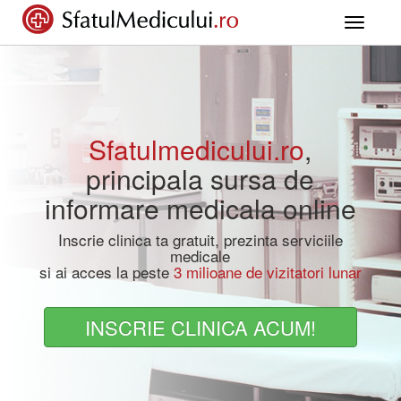
Toggle
navigati
Sfatulmedicului.ro
,
principala sursa de
informare medicala online
Inscrie clinica ta gratuit, prezinta serviciile
medicale
si ai acces la peste
3 milioane de vizitatori lunar
INSCRIE CLINICA ACUM!