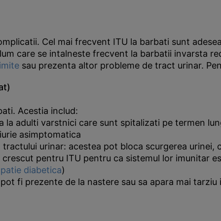
complicatii. Cel mai frecvent ITU la barbati sunt adese
olum care se intalneste frecvent la barbatii invarsta re
imite
sau prezenta altor probleme de tract urinar. Pent
at)
bati. Acestia includ:
a adulti varstnici care sunt spitalizati pe termen lung 
iurie asimptomatica
 a tractului urinar: acestea pot bloca scurgerea urinei,
 crescut pentru ITU pentru ca sistemul lor imunitar 
patie diabetica
)
pot fi prezente de la nastere sau sa apara mai tarziu i