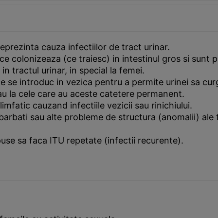
 reprezinta cauza infectiilor de tract urinar.
ce colonizeaza (ce traiesc) in intestinul gros si sunt 
n tractul urinar, in special la femei.
 ce se introduc in vezica pentru a permite urinei sa c
au la cele care au aceste catetere permanent.
mfatic cauzand infectiile vezicii sau rinichiului.
a barbati sau alte probleme de structura (anomalii) ale t
use sa faca ITU repetate (infectii recurente).