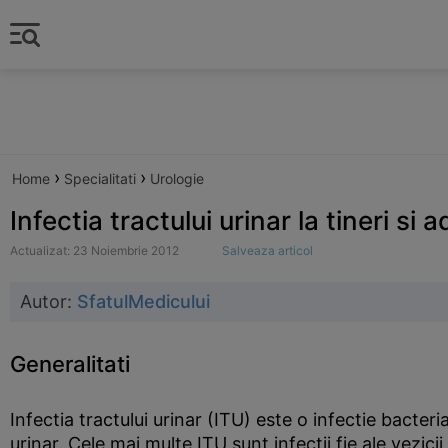
›
›
Home
Specialitati
Urologie
Infectia tractului urinar la tineri si a
Actualizat: 23 Noiembrie 2012
Salveaza articol
Autor:
SfatulMedicului
Generalitati
Infectia tractului urinar (ITU) este o infectie bacter
urinar. Cele mai multe ITU sunt infectii fie ale vezicii u