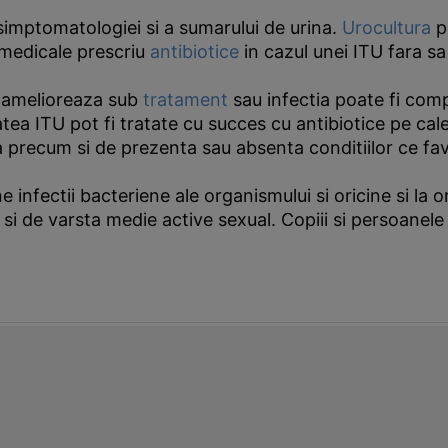
imptomatologiei si a sumarului de urina.
Urocultura
po
 medicale prescriu
antibiotice
in cazul unei ITU fara sa
e amelioreaza sub
tratament
sau infectia poate fi comp
itatea ITU pot fi tratate cu succes cu antibiotice pe c
sta precum si de prezenta sau absenta conditiilor ce fa
ne infectii bacteriene ale organismului si oricine si l
 si de varsta medie active sexual. Copiii si persoanel