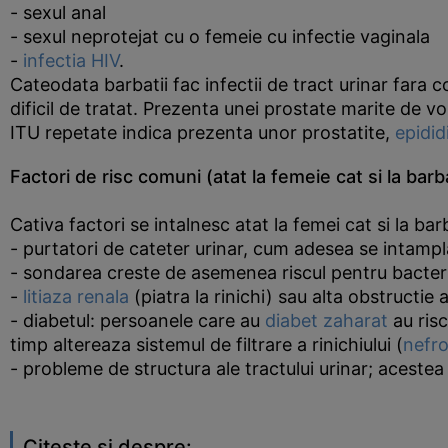
- sexul anal
- sexul neprotejat cu o femeie cu infectie vaginala
-
infectia HIV
.
Cateodata barbatii fac infectii de tract urinar fara 
dificil de tratat. Prezenta unei prostate marite de v
ITU repetate indica prezenta unor prostatite,
epidid
Factori de risc comuni (atat la femeie cat si la barb
Cativa factori se intalnesc atat la femei cat si la bar
- purtatori de cateter urinar, cum adesea se intampla l
- sondarea creste de asemenea riscul pentru bacter
-
litiaza renala
(piatra la rinichi) sau alta obstructie
- diabetul: persoanele care au
diabet zaharat
au risc
timp altereaza sistemul de filtrare a rinichiului (
nefro
- probleme de structura ale tractului urinar; acestea 
Citeste si despre: