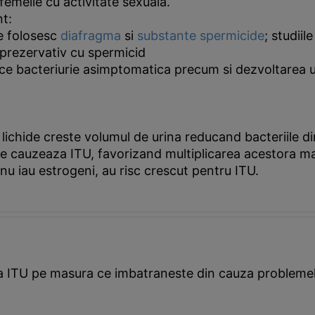
 femeile cu activitate sexuala.
nt:
re folosesc
diafragma
si
substante spermicide
; studii
 prezervativ cu spermicid
 face bacteriurie asimptomatica precum si dezvoltarea
ichide creste volumul de urina reducand bacteriile din
 ce cauzeaza ITU, favorizand multiplicarea acestora ma
nu iau estrogeni, au risc crescut pentru ITU.
 la ITU pe masura ce imbatraneste din cauza problemel