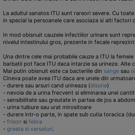
La adultul sanatos ITU sunt rareori severe. Cu toate
in special la persoanele care asociaza si alti factori 
In mod obisnuit cauzele infectiilor urinare sunt rep
nivelul intestinului gros, prezente in fecale reprezin
Una dintre cele mai probabile cauze a ITU la femeie 
barbatii pot face ITU daca intarzie sa urineze. Alte
Mai putin obisnuit este ca bacteriile din
sange
sau
s
Cineva poate avea ITU daca are unele din urmatoar
- durere sau arsuri cand urineaza (
disurie
)
- nevoia de a urina frecvent si eliminarea unei cantit
- sensibilitate sau greutate in partea de jos a abdo
- urina tulbure sau urat mirositoare
- durere intr-o parte, in spate sub cutia toracica (du
-
frison
si
febra
-
greata si varsaturi
.