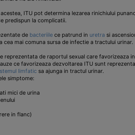
 acestea, ITU pot determina lezarea rinichiului punand
ce predispun la complicatii.
rezentate de
bacteriile
ce patrund in
uretra
si ascension
ta cea mai comuna sursa de infectie a tractului urinar.
e reprezentata de raportul sexual care favorizeaza intr
 cauze ce favorizeaza dezvoltarea ITU sunt reprezentat
istemul limfatic
sa ajunga in tractul urinar.
ele simptome:
ati mici de urina
menului
rere in flanc)