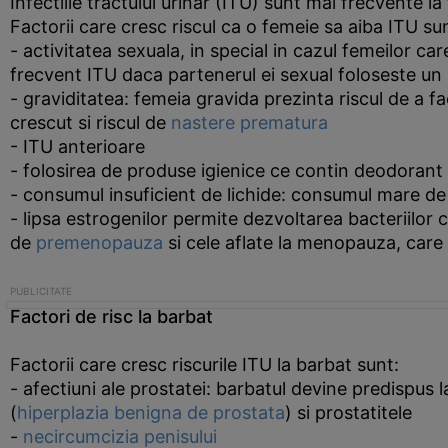
Infectiile tractului urinar (ITU) sunt mai frecvente la
Factorii care cresc riscul ca o femeie sa aiba ITU su
- activitatea sexuala, in special in cazul femeilor ca
frecvent ITU daca partenerul ei sexual foloseste un
- graviditatea: femeia gravida prezinta riscul de a
crescut si riscul de
nastere prematura
- ITU anterioare
- folosirea de produse igienice ce contin deodorant
- consumul insuficient de lichide: consumul mare de l
- lipsa estrogenilor permite dezvoltarea bacteriilor
de
premenopauza
si cele aflate la menopauza, care 
Factori de risc la barbat
Factorii care cresc riscurile ITU la barbat sunt:
- afectiuni ale prostatei: barbatul devine predispus
(
hiperplazia benigna de prostata
) si prostatitele
-
necircumcizia penisului