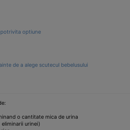
potrivita optiune
inainte de a alege scutecul bebelusului
de:
minand o cantitate mica de urina
 eliminarii urinei)