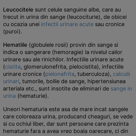
Leucocitele
sunt celule sanguine albe, care au
trecut in urina din sange (leucociturie), de obicei
cu ocazia unei
infectii urinare acute
sau cronice
(puroi).
Hematiile
(globulele rosii) provin din sange si
indica o sangerare (hemoragie) la nivelul cailor
urinare sau ale rinichilor. Infectiile urinare acute
(
cistita
, glomerulonefrita, pielocistita), infectiile
urinare cronice (
pielonefrita
, tuberculoza),
calculii
urinari
, tumorile, bolile de sange, hipertensiunea
arteriala etc., sunt insotite de eliminari de
sange in
urina
(hematurie).
Uneori hematuria este asa de mare incat sangele
care coloreaza urina, producand cheaguri, se vede
si cu ochiul liber, dar sunt persoane care prezinta
hematurie fara a avea vreo boala oarecare, ci din