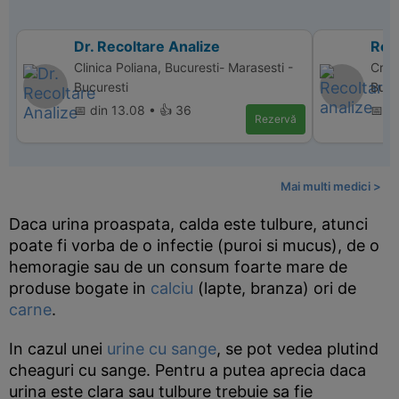
Dr. Recoltare Analize
Reco
Clinica Poliana, Bucuresti- Marasesti -
Cris 
Bucuresti
Bucu
📅 din 13.08 • 👍 36
📅 d
Rezervă
Mai multi medici >
Daca urina proaspata, calda este tulbure, atunci
poate fi vorba de o infectie (puroi si mucus), de o
hemoragie sau de un consum foarte mare de
produse bogate in
calciu
(lapte, branza) ori de
carne
.
In cazul unei
urine cu sange
, se pot vedea plutind
cheaguri cu sange. Pentru a putea aprecia daca
urina este clara sau tulbure trebuie sa fie