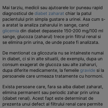
Mai tarziu, medicii sau ajutoarele lor puneau rapid
diagnosticul de
diabet zaharat
chiar la patul
pacientului prin simpla gustare a urinei. Asa cum s-
a aratat la analiza zaharului in sange, cand
glicemia
din diabet depaseste 150-200 mg/100 ml
sange, glucoza (zaharul) trece prin filtrul renal si
se elimina prin urina, de unde poate fi analizata.
De mentionat ca glicozuria nu se intalneste numai
in diabet, ci si in alte situatii, de exemplu, dupa un
consum exagerat de glucoza sau alte zaharuri,
dupa diferite medicamente, la femeile
gravide
si la
persoanele care urmeaza tratamente cu hormoni.
Exista persoane care, fara sa aiba diabet zaharat,
elimina permanent sau periodic zahar prin urina
(diabet renal). Acest fapt este determinat de
prezenta unui defect al filtrului renal care permite