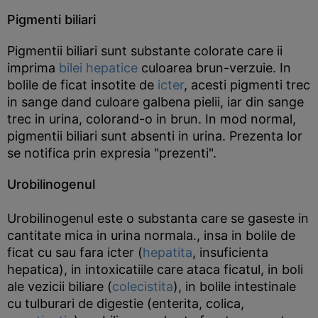
Pigmenti biliari
Pigmentii biliari sunt substante colorate care ii
imprima
bilei
hepatice
culoarea brun-verzuie. In
bolile de ficat insotite de
icter
, acesti pigmenti trec
in sange dand culoare galbena pielii, iar din sange
trec in urina, colorand-o in brun. In mod normal,
pigmentii biliari sunt absenti in urina. Prezenta lor
se notifica prin expresia "prezenti".
Urobilinogenul
Urobilinogenul este o substanta care se gaseste in
cantitate mica in urina normala., insa in bolile de
ficat cu sau fara icter (
hepatita
, insuficienta
hepatica), in intoxicatiile care ataca ficatul, in boli
ale vezicii biliare (
colecistita
), in bolile intestinale
cu tulburari de digestie (enterita, colica,