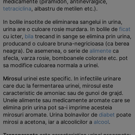
medicamente (piramidon, antinevralgice,
tetraciclina
, albastru de metilen etc.).
In bolile insotite de eliminarea sangelui in urina,
urina are o culoare rosie murdara. In bolile de
ficat
cu icter,
bila
trecand in sange se elimina prin urina,
producand o culoare bruna-negricioasa (ca berea
neagra). De asemenea, o serie de
alimente
ca
sfecla, varza rosie, bomboanele colorate etc. pot
sa modifice culoarea normala a urinei.
Mirosul
urinei este specific. In infectiile urinare
care duc la fermentarea urinei, mirosul este
caracteristic de amoniac sau de gunoi de grajd.
Unele alimente sau medicamente aromate care se
elimina prin urina pot sa-i imprime acesteia
mirosuri aromate. Urina bolnavilor de
diabet
poate
mirosi a acetona, iar a alcoolicilor a
alcool
.