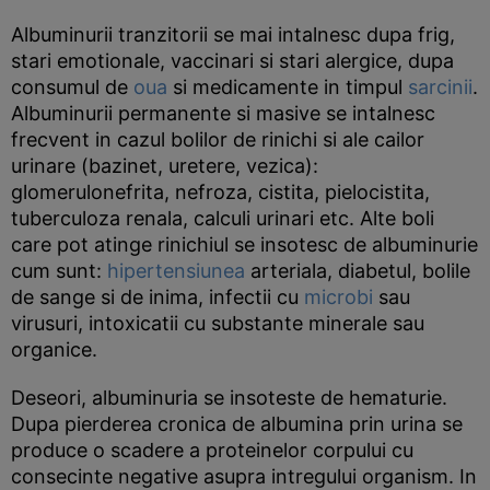
Albuminurii tranzitorii se mai intalnesc dupa frig,
stari emotionale, vaccinari si stari alergice, dupa
consumul de
oua
si medicamente in timpul
sarcinii
.
Albuminurii permanente si masive se intalnesc
frecvent in cazul bolilor de rinichi si ale cailor
urinare (bazinet, uretere, vezica):
glomerulonefrita, nefroza, cistita, pielocistita,
tuberculoza renala, calculi urinari etc. Alte boli
care pot atinge rinichiul se insotesc de albuminurie
cum sunt:
hipertensiunea
arteriala, diabetul, bolile
de sange si de inima, infectii cu
microbi
sau
virusuri, intoxicatii cu substante minerale sau
organice.
Deseori, albuminuria se insoteste de hematurie.
Dupa pierderea cronica de albumina prin urina se
produce o scadere a proteinelor corpului cu
consecinte negative asupra intregului organism. In