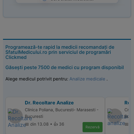
Programează-te rapid la medicii recomandați de
SfatulMedicului.ro prin serviciul de programări
Clickmed
Găsești peste 7500 de medici cu program disponibil
Alege medicul potrivit pentru:
Analize medicale
.
Dr. Recoltare Analize
Reco
Clinica Poliana, Bucuresti- Marasesti -
Cris 
Bucuresti
Bucu
📅 din 13.08 • 👍 36
📅 d
Rezervă