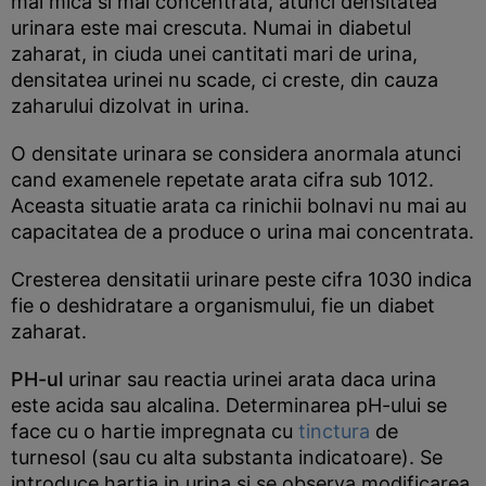
mai mica si mai concentrata, atunci densitatea
urinara este mai crescuta. Numai in diabetul
zaharat, in ciuda unei cantitati mari de urina,
densitatea urinei nu scade, ci creste, din cauza
zaharului dizolvat in urina.
O densitate urinara se considera anormala atunci
cand examenele repetate arata cifra sub 1012.
Aceasta situatie arata ca rinichii bolnavi nu mai au
capacitatea de a produce o urina mai concentrata.
Cresterea densitatii urinare peste cifra 1030 indica
fie o deshidratare a organismului, fie un diabet
zaharat.
PH-ul
urinar sau reactia urinei arata daca urina
este acida sau alcalina. Determinarea pH-ului se
face cu o hartie impregnata cu
tinctura
de
turnesol (sau cu alta substanta indicatoare). Se
introduce hartia in urina si se observa modificarea