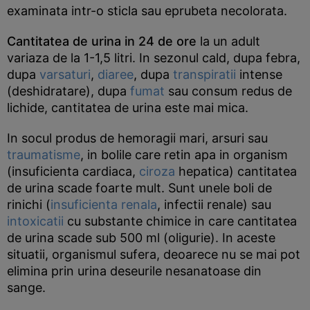
examinata intr-o sticla sau eprubeta necolorata.
Cantitatea de urina in 24 de ore
la un adult
variaza de la 1-1,5 litri. In sezonul cald, dupa febra,
dupa
varsaturi
,
diaree
, dupa
transpiratii
intense
(deshidratare), dupa
fumat
sau consum redus de
lichide, cantitatea de urina este mai mica.
In socul produs de hemoragii mari, arsuri sau
traumatisme
, in bolile care retin apa in organism
(insuficienta cardiaca,
ciroza
hepatica) cantitatea
de urina scade foarte mult. Sunt unele boli de
rinichi (
insuficienta renala
, infectii renale) sau
intoxicatii
cu substante chimice in care cantitatea
de urina scade sub 500 ml (oligurie). In aceste
situatii, organismul sufera, deoarece nu se mai pot
elimina prin urina deseurile nesanatoase din
sange.