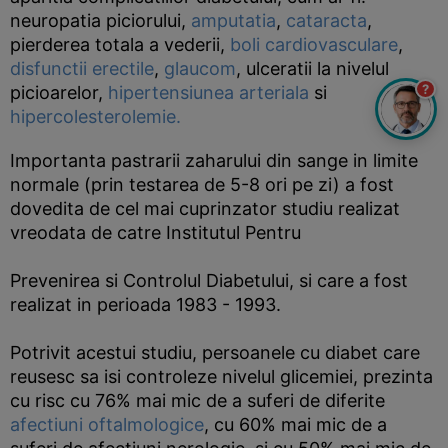
neuropatia piciorului,
amputatia
,
cataracta
,
pierderea totala a vederii,
boli cardiovasculare
,
disfunctii erectile
,
glaucom
, ulceratii la nivelul
?
picioarelor,
hipertensiunea arteriala
si
hipercolesterolemie.
Importanta pastrarii zaharului din sange in limite
normale (prin testarea de 5-8 ori pe zi) a fost
dovedita de cel mai cuprinzator studiu realizat
vreodata de catre Institutul Pentru
Prevenirea si Controlul Diabetului, si care a fost
realizat in perioada 1983 - 1993.
Potrivit acestui studiu, persoanele cu diabet care
reusesc sa isi controleze nivelul glicemiei, prezinta
cu risc cu 76% mai mic de a suferi de diferite
afectiuni oftalmologice
, cu 60% mai mic de a