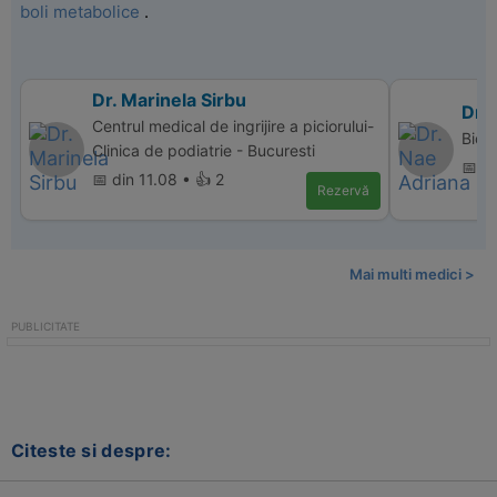
boli metabolice
.
Dr. Marinela Sirbu
Dr.
Centrul medical de ingrijire a piciorului-
Bio 
Clinica de podiatrie - Bucuresti
📅 di
📅 din 11.08 • 👍 2
Rezervă
Mai multi medici >
Citeste si despre: