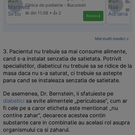
Bio 
Clinica de podiatrie - Bucuresti
📅 di
📅 din 11.08 • 👍 2
Rezervă
Mai multi medici >
3. Pacientul nu trebuie sa mai consume alimente,
cand s-a instalat senzatia de satietata. Potrivit
specialistilor, diabeticul nu trebuie sa se ridice de la
masa daca nu s-a saturat, ci trebuie sa astepte
pana cand se instaleaza senzatia de satietate.
De asemenea, Dr. Bernstein, ii sfatuieste pe
diabetici
sa evite alimentele „periculoase”, cum ar
fi cele pe a caror eticheta este mentionat „nu
contine zahar”, deoarece acestea contin
substante care in combinatie au acelasi rol asupra
organismului ca si zaharul.