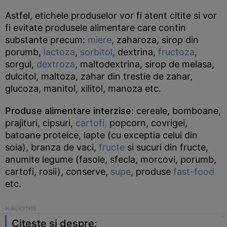
Astfel, etichele produselor vor fi atent citite si vor
fi evitate produsele alimentare care contin
substante precum:
miere
, zaharoza, sirop din
porumb,
lactoza
,
sorbitol
, dextrina,
fructoza
,
sorgul,
dextroza
, maltodextrina, sirop de melasa,
dulcitol, maltoza, zahar din trestie de zahar,
glucoza, manitol, xilitol, manoza etc.
Produse alimentare interzise
: cereale, bomboane,
prajituri, cipsuri,
cartofi,
popcorn, covrigei,
batoane proteice, lapte (cu exceptia celui din
soia), branza de vaci,
fructe
si sucuri din fructe,
anumite legume (fasole, sfecla, morcovi, porumb,
cartofi, rosii), conserve,
supe
, produse
fast-food
etc.
Citeste si despre: