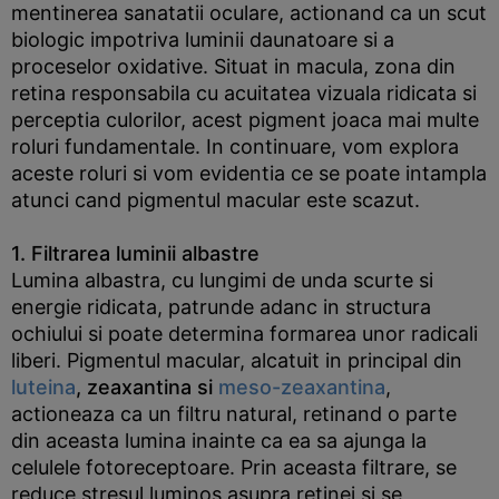
mentinerea sanatatii oculare, actionand ca un scut
biologic impotriva luminii daunatoare si a
proceselor oxidative. Situat in macula, zona din
retina responsabila cu acuitatea vizuala ridicata si
perceptia culorilor, acest pigment joaca mai multe
roluri fundamentale. In continuare, vom explora
aceste roluri si vom evidentia ce se poate intampla
atunci cand pigmentul macular este scazut.
1. Filtrarea luminii albastre
Lumina albastra, cu lungimi de unda scurte si
energie ridicata, patrunde adanc in structura
ochiului si poate determina formarea unor radicali
liberi. Pigmentul macular, alcatuit in principal din
luteina
, zeaxantina si
meso-zeaxantina
,
actioneaza ca un filtru natural, retinand o parte
din aceasta lumina inainte ca ea sa ajunga la
celulele fotoreceptoare. Prin aceasta filtrare, se
reduce stresul luminos asupra retinei si se