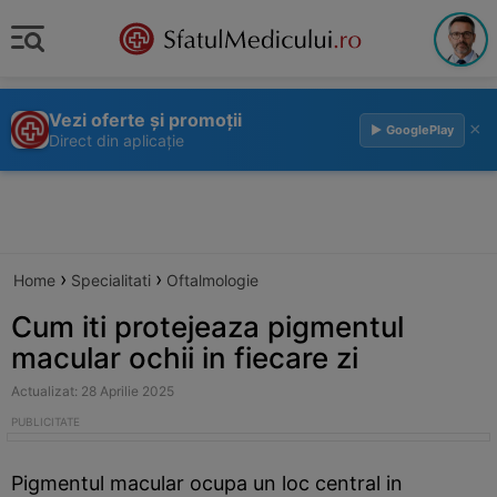
Vezi oferte și promoții
×
▶ GooglePlay
Direct din aplicație
›
›
Home
Specialitati
Oftalmologie
Cum iti protejeaza pigmentul
macular ochii in fiecare zi
Actualizat: 28 Aprilie 2025
Pigmentul macular ocupa un loc central in