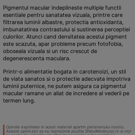
Pigmentul macular indeplineste multiple functii
esentiale pentru sanatatea vizuala, printre care
filtrarea luminii albastre, protectia antioxidanta,
imbunatatirea contrastului si sustinerea perceptiei
culorilor. Atunci cand densitatea acestui pigment
este scazuta, apar probleme precum fotofobia,
oboseala vizuala si un risc crescut de
degenerescenta maculara.
Printr-o alimentatie bogata in carotenoizi, un stil
de viata sanatos si o protectie adecvata impotriva
luminii puternice, ne putem asigura ca pigmentul
macular ramane un aliat de incredere al vederii pe
termen lung.
Opiniile exprimate in acest material apartin partenerului nostru.
Aceste opinii pot sa nu reprezinte pozitia SfatulMedicului.ro si nici