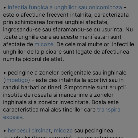
•
infectia fungica a unghiilor sau onicomicoza
-
este o afectiune frecvent intalnita, caracterizata
prin schimbarea formei unghiei afectate,
ingrosandu-se sau sfaramandu-se cu usurinta. Nu
toate unghiile care au aceste manifestari sunt
afectate de
micoze
. De cele mai multe ori infectiile
unghiilor de la picioare sunt legate de afectiunea
numita piciorul de atlet.
• pecingine a zonelor perigenitale sau inghinale
(
impetigo
) - este des intalnita la sportivi sau in
randul barbatilor tineri. Simptomele sunt eruptii
insotite de roseata si mancarime a zonelor
inghinale si a zonelor invecintate. Boala este
caracteristica mai ales tinerilor care
transpira
excesiv
.
•
herpesul circinat
,
micoza
sau pecinginea
trunchiului (tinea corporis) - se caracterizeaza