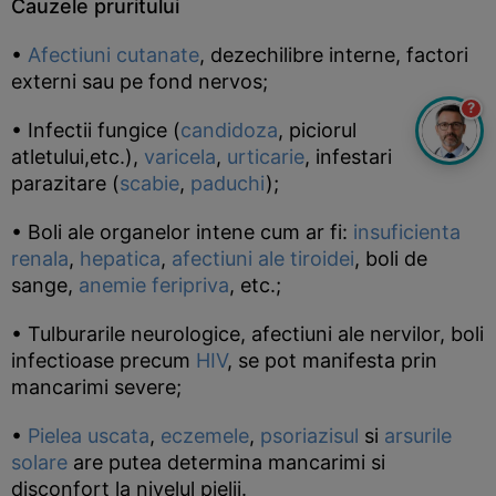
Cauzele pruritului
•
Afectiuni cutanate
, dezechilibre interne, factori
externi sau pe fond nervos;
?
• Infectii fungice (
candidoza
, piciorul
atletului,etc.),
varicela
,
urticarie
, infestari
parazitare (
scabie
,
paduchi
);
• Boli ale organelor intene cum ar fi:
insuficienta
renala
,
hepatica
,
afectiuni ale tiroidei
, boli de
sange,
anemie feripriva
, etc.;
• Tulburarile neurologice, afectiuni ale nervilor, boli
infectioase precum
HIV
, se pot manifesta prin
mancarimi severe;
•
Pielea uscata
,
eczemele
,
psoriazisul
si
arsurile
solare
are putea determina mancarimi si
disconfort la nivelul pielii.