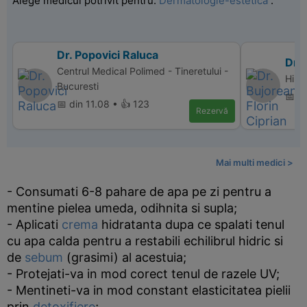
Alege medicul potrivit pentru:
Dermatologie-estetica
.
Dr. Popovici Raluca
Dr. 
Centrul Medical Polimed - Tineretului -
Hiper
Bucuresti
📅 d
📅 din 11.08 • 👍 123
Rezervă
Mai multi medici >
- Consumati 6-8 pahare de apa pe zi pentru a
mentine pielea umeda, odihnita si supla;
- Aplicati
crema
hidratanta dupa ce spalati tenul
cu apa calda pentru a restabili echilibrul hidric si
de
sebum
(grasimi) al acestuia;
- Protejati-va in mod corect tenul de razele UV;
- Mentineti-va in mod constant elasticitatea pielii
prin
detoxifiere
;