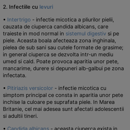
2. Infectiile cu
levuri
•
Intertrigo
- infectie micotica a pliurilor pielii,
cauzata de ciuperca candida albicans, care
traieste in mod normal in
sistemul digestiv
si pe
piele. Aceasta boala afecteaza zona inghinala,
pielea de sub sani sau cutele formate de grasime;
in general ciuperca se dezvolta intr-un mediu
umed si cald. Poate provoca aparitia unor pete,
mancarime, durere si depuneri alb-galbui pe zona
infectata.
•
Pitiriazis versicolor
- infectie micotica cu
simptom principal ce consta in aparitia unor pete
inchise la culoare pe suprafata piele. In Marea
Britanie, cel mai adesea sunt afectati adolescentii
si adultii tineri.
•
Candida albicans
- aceasta ciuperca exista in