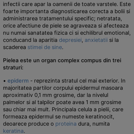
infectii care apar la oamenii de toate varstele. Este
foarte importanta diagnosticarea corecta a bolii si
administrarea tratamentului specific; netratata,
orice afectiune de piele se agraveaza si afecteaza
nu numai sanatatea fizica ci si echilibrul emotional,
conducand la aparitia
depresiei
,
anxietatii
si la
scaderea
stimei de sine
.
Pielea este un organ complex compus din trei
straturi:
•
epiderm
- reprezinta stratul cel mai exterior. In
majoritatea partilor corpului epidermul masoara
aproximativ 0,1 mm grosime, dar la nivelul
palmelor si al talpilor poate avea 1 mm grosime
sau chiar mai mult. Principala celula a pielii, care
formeaza epidermul se numeste keratinocit,
deoarece produce o
proteina
dura, numita
keratina
.