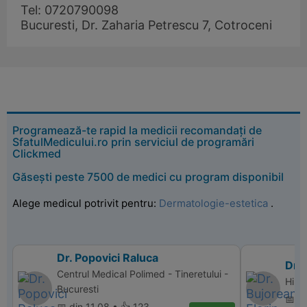
Tel: 0720790098
Bucuresti, Dr. Zaharia Petrescu 7, Cotroceni
Programează-te rapid la medicii recomandați de
SfatulMedicului.ro prin serviciul de programări
Clickmed
Găsești peste 7500 de medici cu program disponibil
Alege medicul potrivit pentru:
Dermatologie-estetica
.
Dr. Popovici Raluca
Dr. 
Centrul Medical Polimed - Tineretului -
Hiper
Bucuresti
📅 d
📅 din 11.08 • 👍 123