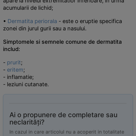
apare la nivelul extremitatior inferioare, in urma
acumularii de lichid;
•
Dermatita periorala
- este o eruptie specifica
zonei din jurul gurii sau a nasului.
Simptomele si semnele comune de dermatita
includ:
-
prurit
;
-
eritem
;
- inflamatie;
- leziuni cutanate.
Ai o propunere de completare sau
neclarități?
In cazul in care articolul nu a acoperit in totalitate