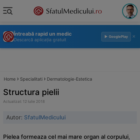
Întreabă rapid un medic
×
▶ GooglePlay
Descarcă aplicația gratuit
›
›
Home
Specialitati
Dermatologie-Estetica
Structura pielii
Actualizat: 12 Iulie 2018
Autor:
SfatulMedicului
Pielea formeaza cel mai mare organ al corpului
,