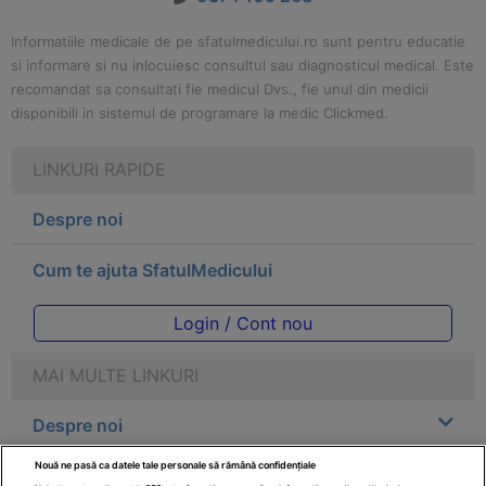
Informatiile medicale de pe sfatulmedicului.ro sunt pentru educatie
si informare si nu inlocuiesc consultul sau diagnosticul medical. Este
recomandat sa consultati fie medicul Dvs., fie unul din medicii
disponibili in sistemul de programare la medic Clickmed.
LINKURI RAPIDE
Despre noi
Cum te ajuta SfatulMedicului
Login / Cont nou
MAI MULTE LINKURI
Despre noi
Nouă ne pasă ca datele tale personale să rămână confidențiale
Legal