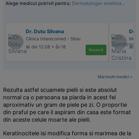
Alege medicul potrivit pentru:
Dermatologie-estetica
.
Dr. Dutu Silvana
Dr.
Clinica Interecomed - Sibiu
Memo
📅 din 12.08 • 👍 18
📅 d
Rezervă
Mai multi medici >
Rezulta astfel scuamele pielii si este absolut
normal ca o persoana sa piarda in acest fel
aproximativ un gram de piele pe zi. O proportie
din praful pe care il aspiram din casa este format
din aceste celule moarte ale pielii.
Keratinocitele isi modifica forma si marimea de la