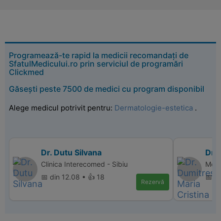
Programează-te rapid la medicii recomandați de
SfatulMedicului.ro prin serviciul de programări
Clickmed
Găsești peste 7500 de medici cu program disponibil
Alege medicul potrivit pentru:
Dermatologie-estetica
.
Dr. Dutu Silvana
Dr.
Clinica Interecomed - Sibiu
Memo
📅 din 12.08 • 👍 18
📅 d
Rezervă