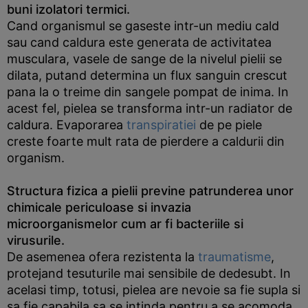
buni izolatori termici.
Cand organismul se gaseste intr-un mediu cald
sau cand caldura este generata de activitatea
musculara, vasele de sange de la nivelul pielii se
dilata, putand determina un flux sanguin crescut
pana la o treime din sangele pompat de inima. In
acest fel, pielea se transforma intr-un radiator de
caldura. Evaporarea
transpiratiei
de pe piele
creste foarte mult rata de pierdere a caldurii din
organism.
Structura fizica a pielii previne patrunderea unor
chimicale periculoase si invazia
microorganismelor cum ar fi bacteriile si
virusurile.
De asemenea ofera rezistenta la
traumatisme
,
protejand tesuturile mai sensibile de dedesubt. In
acelasi timp, totusi, pielea are nevoie sa fie supla si
sa fie capabila sa se intinda pentru a se acomoda