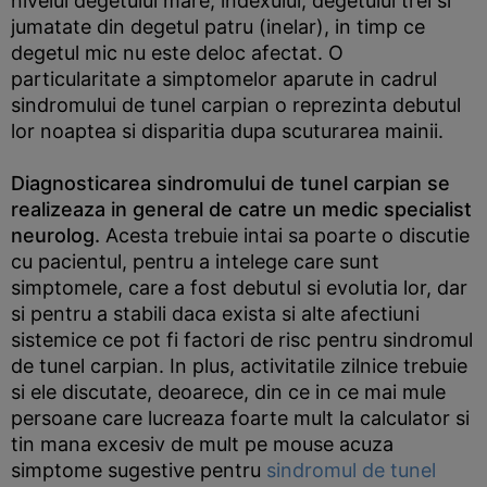
nivelul degetului mare, indexului, degetului trei si
jumatate din degetul patru (inelar), in timp ce
degetul mic nu este deloc afectat. O
particularitate a simptomelor aparute in cadrul
sindromului de tunel carpian o reprezinta debutul
lor noaptea si disparitia dupa scuturarea mainii.
Diagnosticarea sindromului de tunel carpian se
realizeaza in general de catre un medic specialist
neurolog.
Acesta trebuie intai sa poarte o discutie
cu pacientul, pentru a intelege care sunt
simptomele, care a fost debutul si evolutia lor, dar
si pentru a stabili daca exista si alte afectiuni
sistemice ce pot fi factori de risc pentru sindromul
de tunel carpian. In plus, activitatile zilnice trebuie
si ele discutate, deoarece, din ce in ce mai mule
persoane care lucreaza foarte mult la calculator si
tin mana excesiv de mult pe mouse acuza
simptome sugestive pentru
sindromul de tunel