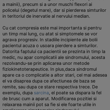
a mainii), precum si a unor muschi flexori ai
policelui (degetul mare), dar si pierderea simturilor
in teritoriul de inervatie al nervului median.
Cu cat compresia este mai importanta si pentru
un timp mai lung, cu atat si simptomele se vor
agrava progresiv. In stadiile incipiente ale bolii
pacientul acuza o usoara pierdere a simturilor.
Datorita faptului ca pacientii se prezinta in timp la
medic, nu apar complicatii ale sindromului, acesta
rezolvandu-se prin aplicarea unor metode
fiziokinetoterapeutice. In plus,daca sindromul
apare ca o complicatie a altor stari, cel mai adesea
el va disaprea dupa ce afectiunea de baza se
remite, sau dupa ce stare respectiva trece. De
exemplu, dupa
sarcina
, el poate sa dispara la fel
de brusc cum a aparut. Modificarea pozitiei si
relaxarea mainii pot sa fie si ele foarte utile in