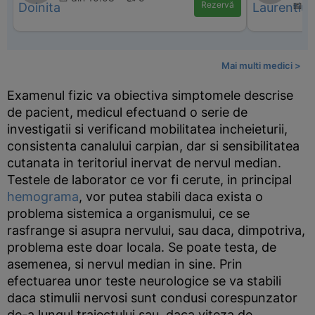
Rezervă
📅 d
Mai multi medici >
Examenul fizic va obiectiva simptomele descrise
de pacient, medicul efectuand o serie de
investigatii si verificand mobilitatea incheieturii,
consistenta canalului carpian, dar si sensibilitatea
cutanata in teritoriul inervat de nervul median.
Testele de laborator ce vor fi cerute, in principal
hemograma
, vor putea stabili daca exista o
problema sistemica a organismului, ce se
rasfrange si asupra nervului, sau daca, dimpotriva,
problema este doar locala. Se poate testa, de
asemenea, si nervul median in sine. Prin
efectuarea unor teste neurologice se va stabili
daca stimulii nervosi sunt condusi corespunzator
de-a lungul traiectului sau, daca viteza de