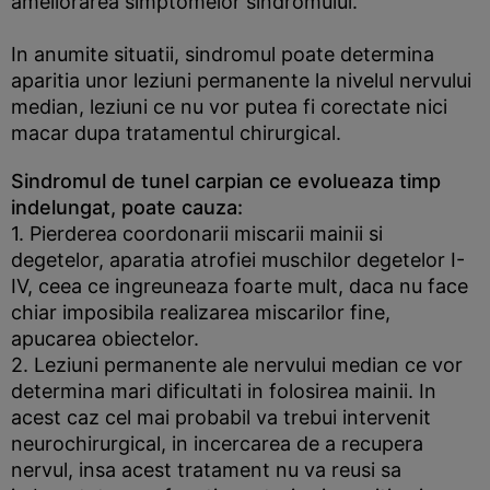
ameliorarea simptomelor sindromului.
In anumite situatii, sindromul poate determina
aparitia unor leziuni permanente la nivelul nervului
median, leziuni ce nu vor putea fi corectate nici
macar dupa tratamentul chirurgical.
S
indromul de tunel carpian ce evolueaza timp
indelungat, poate cauza:
1. Pierderea coordonarii miscarii mainii si
degetelor, aparatia atrofiei muschilor degetelor I-
IV, ceea ce ingreuneaza foarte mult, daca nu face
chiar imposibila realizarea miscarilor fine,
apucarea obiectelor.
2. Leziuni permanente ale nervului median ce vor
determina mari dificultati in folosirea mainii. In
acest caz cel mai probabil va trebui intervenit
neurochirurgical, in incercarea de a recupera
nervul, insa acest tratament nu va reusi sa