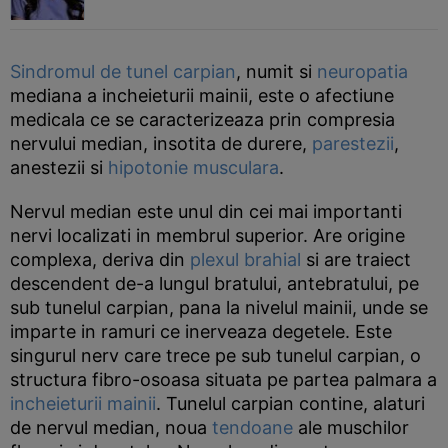
Sindromul de tunel carpian
, numit si
neuropatia
mediana a incheieturii mainii, este o afectiune
medicala ce se caracterizeaza prin compresia
nervului median, insotita de durere,
parestezii
,
anestezii si
hipotonie musculara
.
Nervul median este unul din cei mai importanti
nervi localizati in membrul superior. Are origine
complexa, deriva din
plexul brahial
si are traiect
descendent de-a lungul bratului, antebratului, pe
sub tunelul carpian, pana la nivelul mainii, unde se
imparte in ramuri ce inerveaza degetele. Este
singurul nerv care trece pe sub tunelul carpian, o
structura fibro-osoasa situata pe partea palmara a
incheieturii mainii
. Tunelul carpian contine, alaturi
de nervul median, noua
tendoane
ale muschilor