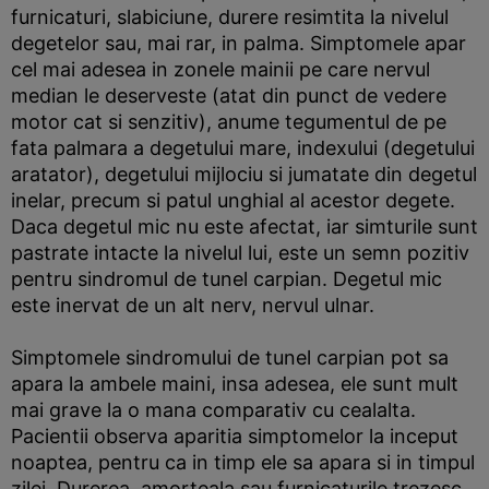
furnicaturi, slabiciune, durere resimtita la nivelul
degetelor sau, mai rar, in palma. Simptomele apar
cel mai adesea in zonele mainii pe care nervul
median le deserveste (atat din punct de vedere
motor cat si senzitiv), anume tegumentul de pe
fata palmara a degetului mare, indexului (degetului
aratator), degetului mijlociu si jumatate din degetul
inelar, precum si patul unghial al acestor degete.
Daca degetul mic nu este afectat, iar simturile sunt
pastrate intacte la nivelul lui, este un semn pozitiv
pentru sindromul de tunel carpian. Degetul mic
este inervat de un alt nerv, nervul ulnar.
Simptomele sindromului de tunel carpian pot sa
apara la ambele maini, insa adesea, ele sunt mult
mai grave la o mana comparativ cu cealalta.
Pacientii observa aparitia simptomelor la inceput
noaptea, pentru ca in timp ele sa apara si in timpul
zilei. Durerea, amorteala sau furnicaturile trezesc