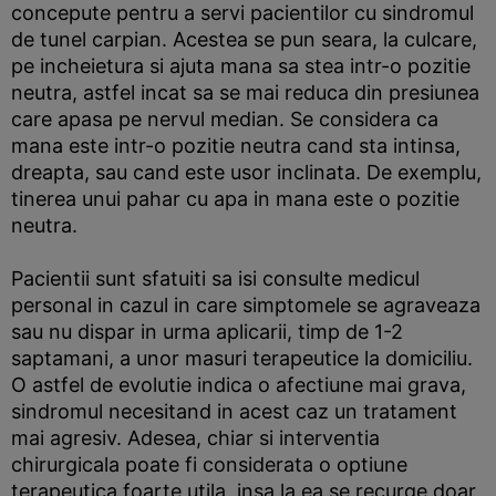
concepute pentru a servi pacientilor cu sindromul
de tunel carpian. Acestea se pun seara, la culcare,
pe incheietura si ajuta mana sa stea intr-o pozitie
neutra, astfel incat sa se mai reduca din presiunea
care apasa pe nervul median. Se considera ca
mana este intr-o pozitie neutra cand sta intinsa,
dreapta, sau cand este usor inclinata. De exemplu,
tinerea unui pahar cu apa in mana este o pozitie
neutra.
Pacientii sunt sfatuiti sa isi consulte medicul
personal in cazul in care simptomele se agraveaza
sau nu dispar in urma aplicarii, timp de 1-2
saptamani, a unor masuri terapeutice la domiciliu.
O astfel de evolutie indica o afectiune mai grava,
sindromul necesitand in acest caz un tratament
mai agresiv. Adesea, chiar si interventia
chirurgicala poate fi considerata o optiune
terapeutica foarte utila, insa la ea se recurge doar