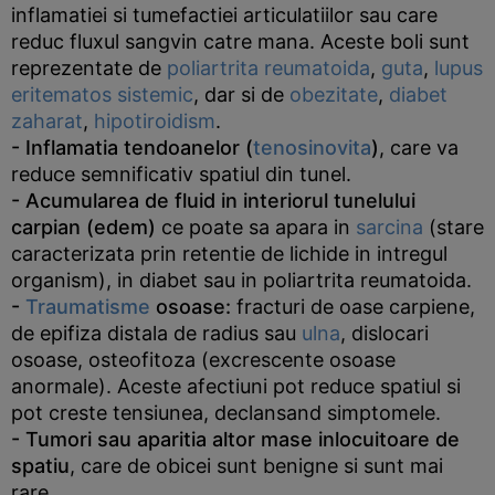
inflamatiei si tumefactiei articulatiilor sau care
reduc fluxul sangvin catre mana. Aceste boli sunt
reprezentate de
poliartrita reumatoida
,
guta
,
lupus
eritematos sistemic
, dar si de
obezitate
,
diabet
zaharat
,
hipotiroidism
.
- Inflamatia tendoanelor (
tenosinovita
)
, care va
reduce semnificativ spatiul din tunel.
- Acumularea de fluid in interiorul tunelului
carpian (edem)
ce poate sa apara in
sarcina
(stare
caracterizata prin retentie de lichide in intregul
organism), in diabet sau in poliartrita reumatoida.
-
Traumatisme
osoase:
fracturi de oase carpiene,
de epifiza distala de radius sau
ulna
, dislocari
osoase, osteofitoza (excrescente osoase
anormale). Aceste afectiuni pot reduce spatiul si
pot creste tensiunea, declansand simptomele.
- Tumori sau aparitia altor mase inlocuitoare de
spatiu
, care de obicei sunt benigne si sunt mai
rare.