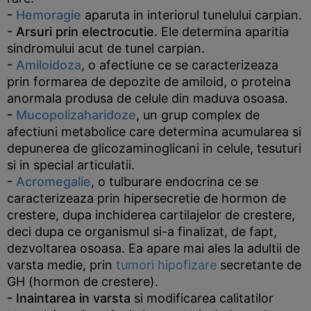
-
Hemoragie
aparuta in interiorul tunelului carpian.
- Arsuri prin electrocutie.
Ele determina aparitia
sindromului acut de tunel carpian.
-
Amiloidoza
, o afectiune ce se caracterizeaza
prin formarea de depozite de amiloid, o proteina
anormala produsa de celule din maduva osoasa.
-
Mucopolizaharidoze
, un grup complex de
afectiuni metabolice care determina acumularea si
depunerea de glicozaminoglicani in celule, tesuturi
si in special articulatii.
-
Acromegalie
, o tulburare endocrina ce se
caracterizeaza prin hipersecretie de hormon de
crestere, dupa inchiderea cartilajelor de crestere,
deci dupa ce organismul si-a finalizat, de fapt,
dezvoltarea osoasa. Ea apare mai ales la adultii de
varsta medie, prin
tumori hipofizare
secretante de
GH (hormon de crestere).
- Inaintarea in varsta
si modificarea calitatilor