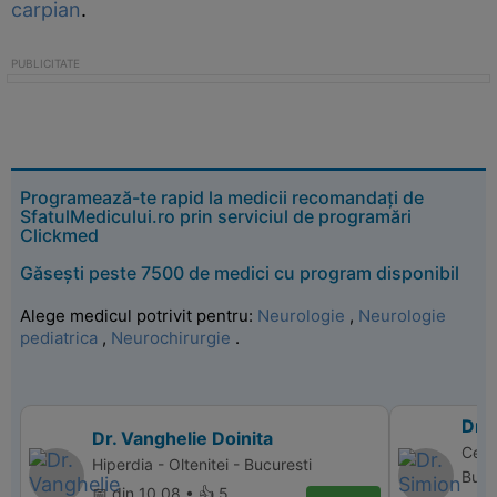
carpian
.
Programează-te rapid la medicii recomandați de
SfatulMedicului.ro prin serviciul de programări
Clickmed
Găsești peste 7500 de medici cu program disponibil
Alege medicul potrivit pentru:
Neurologie
,
Neurologie
pediatrica
,
Neurochirurgie
.
Dr. 
Dr. Vanghelie Doinita
Cent
Hiperdia - Oltenitei - Bucuresti
Bucu
📅 din 10.08 • 👍 5