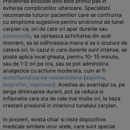
Prevenirea evolutiei bolii este primul pas in
evitarea complicatiilor ulterioare. Specialistii
recomanda tuturor pacientilor care se confrunta
cu simptome sugestive pentru sindromul de tunel
carpian ca, ori de cate ori apar durerile sau
paresteziile
, sa opreasca activitatea din acel
moment, sa isi odihneasca mana si sa o scuture de
cateva ori. In cazul in care durerile sunt intense, se
poate aplica local gheata, pentru 10- 15 minute,
sau de 1-2 ori pe ora, sau se pot administra
analgezice cu actiune moderata, cum ar fi
antiinflamatoarele nesteroidiene
(
aspirina
,
ibuprofen
,
naproxen
). Acestea au avantajul ca, pe
langa diminuarea durerii, pot sa reduca si
inflamatia care sta de cele mai multe ori, la baza
cresterii presiuniii in interiorul tunelului carpian.
In prezent, exista chiar si niste dispozitive
medicale similare unor atele, care sunt special