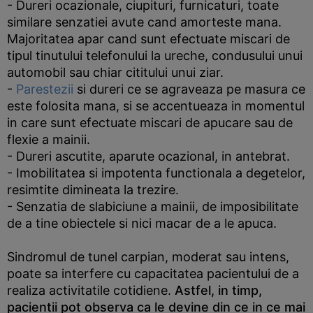
- Dureri ocazionale, ciupituri, furnicaturi, toate
similare senzatiei avute cand amorteste mana.
Majoritatea apar cand sunt efectuate miscari de
tipul tinutului telefonului la ureche, condusului unui
automobil sau chiar cititului unui ziar.
-
Parestezii
si dureri ce se agraveaza pe masura ce
este folosita mana, si se accentueaza in momentul
in care sunt efectuate miscari de apucare sau de
flexie a mainii.
- Dureri ascutite, aparute ocazional, in antebrat.
- Imobilitatea si impotenta functionala a degetelor,
resimtite dimineata la trezire.
- Senzatia de slabiciune a mainii, de imposibilitate
de a tine obiectele si nici macar de a le apuca.
Sindromul de tunel carpian, moderat sau intens,
poate sa interfere cu capacitatea pacientului de a
realiza activitatile cotidiene.
Astfel, in timp,
pacientii pot observa ca le devine din ce in ce mai