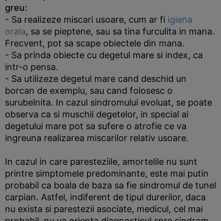
greu:
- Sa realizeze miscari usoare, cum ar fi
igiena
orala
, sa se pieptene, sau sa tina furculita in mana.
Frecvent, pot sa scape obiectele din mana.
- Sa prinda obiecte cu degetul mare si index, ca
intr-o pensa.
- Sa utilizeze degetul mare cand deschid un
borcan de exemplu, sau cand folosesc o
surubelnita. In cazul sindromului evoluat, se poate
observa ca si muschii degetelor, in special ai
degetului mare pot sa sufere o atrofie ce va
ingreuna realizarea miscarilor relativ usoare.
In cazul in care paresteziile, amortelile nu sunt
printre simptomele predominante, este mai putin
probabil ca boala de baza sa fie sindromul de tunel
carpian. Astfel, indiferent de tipul durerilor, daca
nu exista si parestezii asociate, medicul, cel mai
probabil, nu va orienta diagnosticul spre sindrom