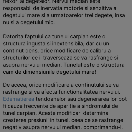
flexori ai degetelor. Nervul median este
responsabil de inervatia motorie si senzitiva a
degetului mare si a urmatoarelor trei degete, insa
nu si a degetului mic.
Datorita faptului ca tunelul carpian este o
structura ingusta si inextensibila, dar cu un
continut dens, orice modificare de calibru a
structurilor ce il traverseaza se va rasfrange si
asupra nervului median.
Tunelul este o structura
cam de dimensiunile degetului mare!
De aceea, orice modificare a continutului se va
rasfrange si va afecta functionalitatea nervului.
Edematierea
tendoanelor sau degenerarea lor pot
fi cauze frecvente de aparitie a sindromului de
tunel carpian. Aceste modificari determina
cresterea presiunii in tunel, ceea ce se rasfrange
negativ asupra nervului median, comprimandu-l.