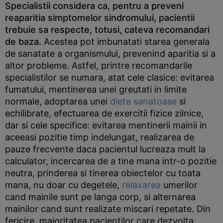
Specialistii considera ca, pentru a preveni
reaparitia simptomelor sindromului, pacientii
trebuie sa respecte, totusi, cateva recomandari
de baza.
Acestea pot imbunatati starea generala
de sanatate a organismului, prevenind aparitia si a
altor probleme. Astfel, printre recomandarile
specialistilor se numara, atat cele clasice: evitarea
fumatului, mentinerea unei greutati in limite
normale, adoptarea unei
diete sanatoase
si
echilibrate, efectuarea de exercitii fizice zilnice,
dar si cele specifice: evitarea mentinerii mainii in
aceeasi pozitie timp indelungat, realizarea de
pauze frecvente daca pacientul lucreaza mult la
calculator, incercarea de a tine mana intr-o pozitie
neutra, prinderea si tinerea obiectelor cu toata
mana, nu doar cu degetele,
relaxarea
umerilor
cand mainile sunt pe langa corp, si alternarea
mainilor cand sunt realizate miscari repetate. Din
fericire, majoritatea pacientilor care dezvolta