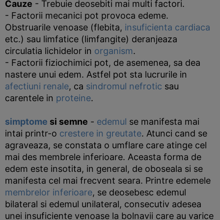
Cauze
- Trebuie deosebiti mai multi factori.
- Factorii mecanici pot provoca edeme.
Obstruarile venoase (flebita,
insuficienta cardiaca
etc.) sau limfatice (limfangite) deranjeaza
circulatia lichidelor in
organism
.
- Factorii fiziochimici pot, de asemenea, sa dea
nastere unui edem. Astfel pot sta lucrurile in
afectiuni renale
, ca
sindromul nefrotic
sau
carentele in
proteine
.
simptome
si semne
-
edemul
se manifesta mai
intai printr-o
crestere in greutate
. Atunci cand se
agraveaza, se constata o umflare care atinge cel
mai des membrele inferioare. Aceasta forma de
edem este insotita, in general, de oboseala si se
manifesta cel mai frecvent seara. Printre edemele
membrelor inferioare
, se deosebesc edemul
bilateral si edemul unilateral, consecutiv adesea
unei insuficiente venoase la bolnavii care au varice