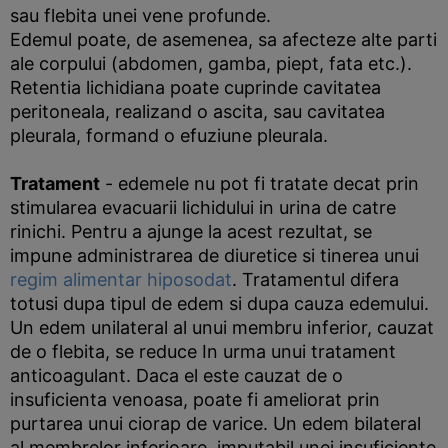
sau flebita unei vene profunde.
Edemul poate, de asemenea, sa afecteze alte parti
ale corpului (abdomen, gamba, piept, fata etc.).
Retentia lichidiana poate cuprinde cavitatea
peritoneala, realizand o ascita, sau cavitatea
pleurala, formand o efuziune pleurala.
Tratament
- edemele nu pot fi tratate decat prin
stimularea evacuarii lichidului in urina de catre
rinichi. Pentru a ajunge la acest rezultat, se
impune administrarea de diuretice si tinerea unui
regim alimentar hiposodat
. Tratamentul difera
totusi dupa tipul de edem si dupa cauza edemului.
Un edem unilateral al unui membru inferior, cauzat
de o flebita, se reduce In urma unui tratament
anticoagulant. Daca el este cauzat de o
insuficienta venoasa, poate fi ameliorat prin
purtarea unui ciorap de varice. Un edem bilateral
al membrelor inferioare, imputabil unei insuficiente