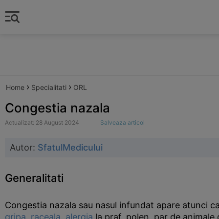
›
›
Home
Specialitati
ORL
Congestia nazala
Actualizat: 28 August 2024
Salveaza articol
Autor:
SfatulMedicului
Generalitati
Congestia nazala sau nasul infundat apare atunci can
gripa
,
raceala
,
alergia
la praf, polen, par de animale