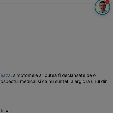
?
meaza
, simptomele ar putea fi declansate de o
rospectul medical si ca nu sunteti alergic la unul din
i sa: