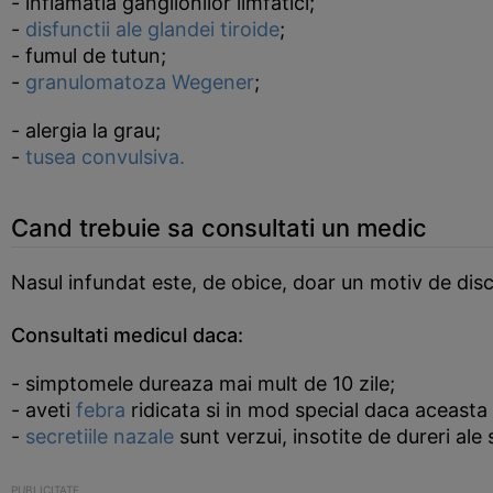
- inflamatia ganglionilor limfatici;
-
disfunctii ale glandei tiroide
;
- fumul de tutun;
-
granulomatoza Wegener
;
- alergia la grau;
-
tusea convulsiva.
Cand trebuie sa consultati un medic
Nasul infundat este, de obice, doar un motiv de disco
Consultati medicul daca:
- simptomele dureaza mai mult de 10 zile;
- aveti
febra
ridicata si in mod special daca aceasta 
-
secretiile nazale
sunt verzui, insotite de dureri ale