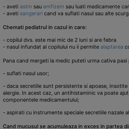
- aveti
astm
sau
emfizem
sau luati medicamente ca
- aveti
sangerari
cand va suflati nasul sau alte scurg
Chemati pediatrul in cazul in care:
- copilul dvs. este mai mic de 2 luni si are febra
- nasul infundat al copilului nu ii permite
alaptarea
co
Pana cand mergeti la medic puteti urma cativa pasi 
- suflati nasul usor;
- daca secretiile sunt persistente si apoase, insoti
alergie. In acest caz, un antihistaminic va poate ajut
componentele medicamentului;
- aspirati cu instrumente speciale secretiile nazale ale
Cand mucusul se acumuleaza in exces in partea din