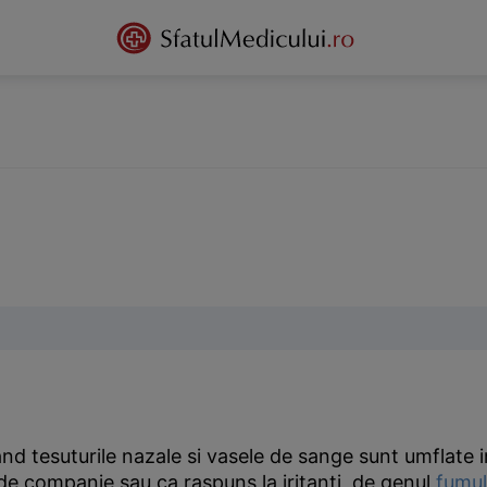
d tesuturile nazale si vasele de sange sunt umflate i
 de companie sau ca raspuns la iritanti, de genul
fumul