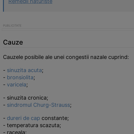
Remedii naturiste
Cauze
Cauzele posibile ale unei congestii nazale cuprind:
-
sinuzita acuta
;
-
bronsiolita
;
-
varicela
;
- sinuzita cronica;
-
sindromul Churg-Strauss
;
-
dureri de cap
constante;
- temperatura scazuta;
- raceala;