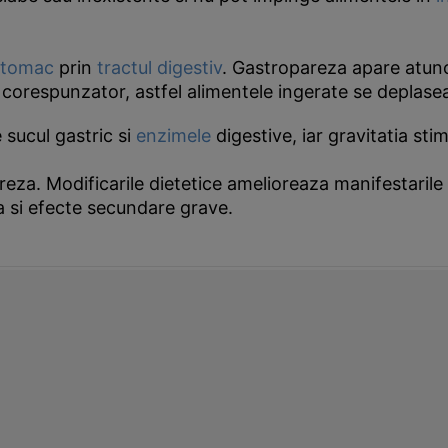
stomac
prin
tractul digestiv
. Gastropareza apare atunci
 corespunzator, astfel alimentele ingerate se deplasea
sucul gastric si
enzimele
digestive, iar gravitatia sti
za. Modificarile dietetice amelioreaza manifestarile 
za si efecte secundare grave.