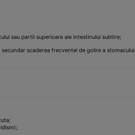
lui sau partii superioare ale intestinului subtire;
 secundar scaderea frecventei de golire a stomacului
cuta;
idism);