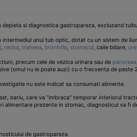
u a depista si diagnostica gastropareza, excluzand tul
in intermediul unui tub optic, dotat cu un sistem de i
l
,
rectul
,
traheea
,
bronhiile
,
stomacul
, caile biliare,
ure
ctiuni, precum cele de vezica urinara sau de
pancreas
nsive (omul nu le poate auzi) cu o frecventa de peste 
vestigatie nu este indicat sa consumati alimente.
, bariu, care va "imbraca" temporar interiorul tractulu
turi alimentare prezente in stomac, diagnosticul va fi 
nosticului de gastropareza.