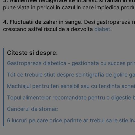
3. Alimentele nedigerate se intaresc si raman in 
pune viata in pericol in cazul in care impiedica produ
4. Fluctuatii de
zahar
in sange.
Desi gastropareza nu
crescand astfel riscul de a dezvolta
diabet
.
Citeste si despre:
Gastropareza diabetica - gestionata cu succes prin
Tot ce trebuie stiut despre scintigrafia de golire ga
Machiajul pentru ten sensibil sau cu tendinta acnei
Topul alimentelor recomandate pentru o digestie 
Cancerul de stomac
6 lucruri pe care orice parinte ar trebui sa le stie 