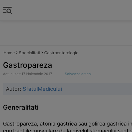
›
›
Home
Specialitati
Gastroenterologie
Gastropareza
Actualizat: 17 Noiembrie 2017
Salveaza articol
Autor:
SfatulMedicului
Generalitati
Gastropareza, atonia gastrica sau golirea gastrica i
contractiile musculare de la nivelul stomacului sunt 