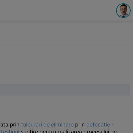
zata prin
tulburari de eliminare
prin
defecatie
-
ntestinul
subtire pentru realizarea procesului de