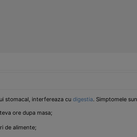
lui stomacal, interfereaza cu
digestia
. Simptomele sunt
ateva ore dupa masa;
i de alimente;