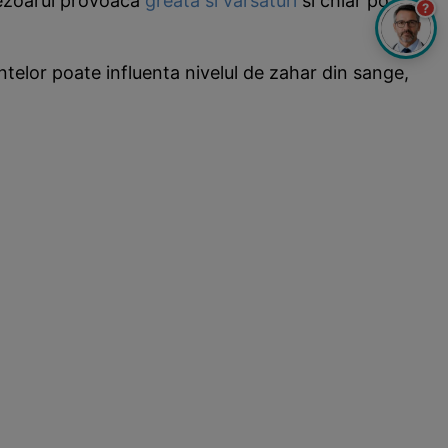
ezoarul provoaca
greata si varsaturi
si chiar poate
?
telor poate influenta nivelul de zahar din sange,