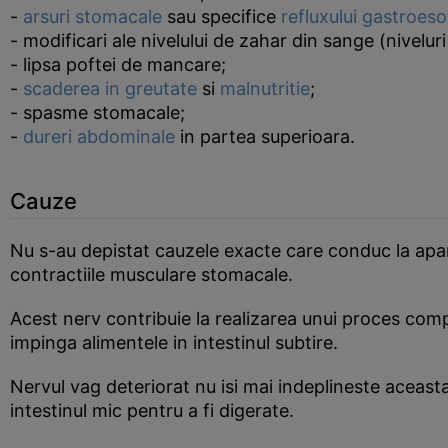
-
arsuri stomacale
sau specifice
refluxului gastroes
- modificari ale nivelului de zahar din sange (nivelur
- lipsa poftei de mancare;
-
scaderea in greutate
si
malnutritie
;
- spasme stomacale;
-
dureri abdominale
in partea superioara.
Cauze
Nu s-au depistat cauzele exacte care conduc la apar
contractiile musculare stomacale.
Acest nerv contribuie la realizarea unui proces com
impinga alimentele in intestinul subtire.
Nervul vag deteriorat nu isi mai indeplineste aceast
intestinul mic pentru a fi digerate.