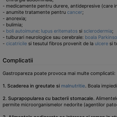
- medicamente pentru durere, antidepresive (care in
- anumite tratamente pentru
cancer
;
- anorexia;
- bulimia;
-
boli autoimune
:
lupus eritematos
si
sclerodermia
;
- tulburari neurologice sau cerebrale:
boala Parkins
-
cicatricile
si tesutul fibros provenit de la
ulcere
si 
Complicatii
Gastropareza poate provoca mai multe complicatii:
1. Scaderea in greutate si
malnutritie
.
Boala impiedi
2. Suprapopularea cu
bacterii
stomacale.
Alimentel
permite microorganismelor nedorite (agentilor patog