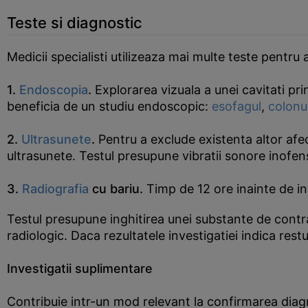
Teste si diagnostic
Medicii specialisti utilizeaza mai multe teste pentr
1.
Endoscopia
.
Explorarea vizuala a unei cavitati pr
beneficia de un studiu endoscopic:
esofagul
,
colonu
2.
Ultrasunete
.
Pentru a exclude existenta altor afe
ultrasunete. Testul presupune vibratii sonore inofe
3.
Radiografia
cu bariu.
Timp de 12 ore inainte de in
Testul presupune inghitirea unei substante de contrast
radiologic. Daca rezultatele investigatiei indica res
Investigatii suplimentare
Contribuie intr-un mod relevant la confirmarea diag