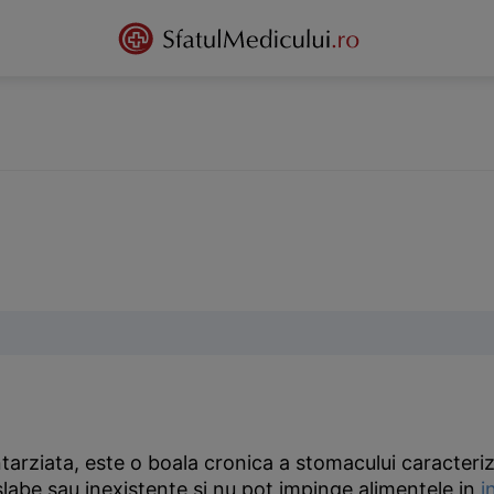
ntarziata, este o boala cronica a stomacului caracteri
slabe sau inexistente si nu pot impinge alimentele in
i