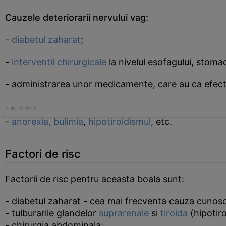
Cauzele deteriorarii nervului vag:
-
diabetul zaharat
;
-
interventii chirurgicale
la nivelul esofagului, stomacu
- administrarea unor medicamente, care au ca efect
-
anorexia, bulimia
,
hipotiroidismul
, etc.
Factori de risc
Factorii de risc pentru aceasta boala sunt:
- diabetul zaharat - cea mai frecventa cauza cunos
- tulburarile glandelor
suprarenale
si
tiroida
(hipotiro
- chirurgia abdominala;