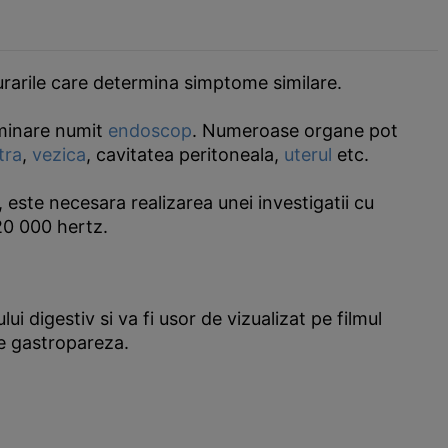
burarile care determina simptome similare.
luminare numit
endoscop
. Numeroase organe pot
tra
,
vezica
, cavitatea peritoneala,
uterul
etc.
, este necesara realizarea unei investigatii cu
20 000 hertz.
i digestiv si va fi usor de vizualizat pe filmul
de gastropareza.