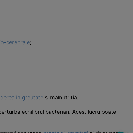
io-cerebrale
;
rderea in greutate
si malnutritia.
erturba echilibrul bacterian. Acest lucru poate