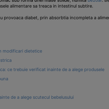
stomac sub forma unei mase solide, numita
bezoar
.
B
sele alimentare sa treaca in intestinul subtire.
 provoaca diabet, prin absorbtia incompleta a alimen
 modificari dietetice
strica
ca: ce trebuie verificat inainte de a alege produsele
buna
inainte de a alege scutecul bebelusului