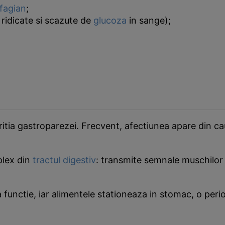
ofagian
;
i ridicate si scazute de
glucoza
in sange);
itia gastroparezei. Frecvent, afectiunea apare din ca
plex din
tractul digestiv
: transmite semnale muschilor 
a functie, iar alimentele stationeaza in stomac, o peri