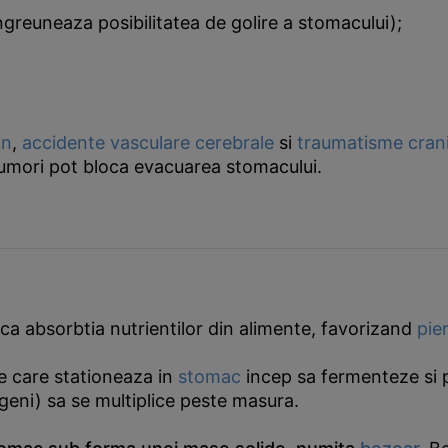
greuneaza posibilitatea de golire a stomacului);
on
,
accidente vasculare cerebrale
si
traumatisme cran
tumori pot bloca evacuarea stomacului.
ca absorbtia nutrientilor din alimente, favorizand
pie
e care stationeaza in
stomac
incep sa fermenteze si p
eni) sa se multiplice peste masura.