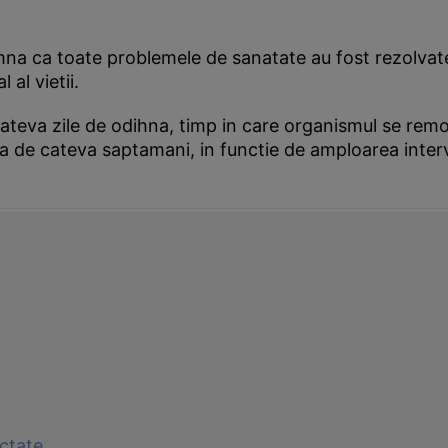
eamna ca toate problemele de sanatate au fost rezolv
al vietii.
teva zile de odihna, timp in care organismul se remont
da de cateva saptamani, in functie de amploarea interv
ectate