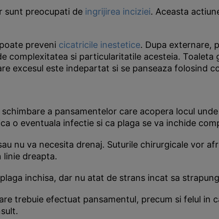
or sunt preocupati de
ingrijirea inciziei
. Aceasta actiune
, poate preveni
cicatricile inestetice
. Dupa externare, p
de complexitatea si particularitatile acesteia. Toaleta
are excesul este indepartat si se panseaza folosind c
a schimbare a pansamentelor care acopera locul unde s
ica o eventuala infectie si ca plaga se va inchide comp
sau nu va necesita drenaj. Suturile chirurgicale vor af
 linie dreapta.
 plaga inchisa, dar nu atat de strans incat sa strapung
e trebuie efectuat pansamentul, precum si felul in ca
sult.