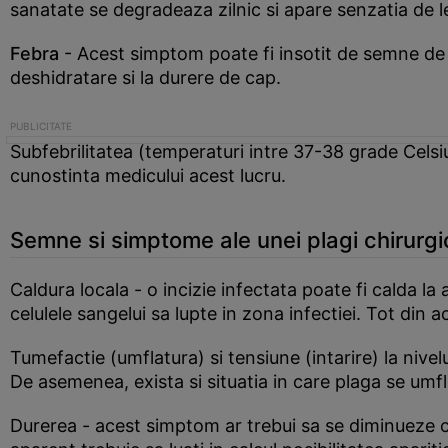
sanatate se degradeaza zilnic si apare senzatia de let
Febra
- Acest simptom poate fi insotit de semne de
deshidratare si la durere de cap.
Subfebrilitatea (temperaturi intre 37-38 grade Celsi
cunostinta medicului acest lucru.
Semne si simptome ale unei plagi chirurgi
Caldura locala - o incizie infectata poate fi calda la
celulele sangelui sa lupte in zona infectiei. Tot din 
Tumefactie (umflatura) si tensiune (intarire) la nivelu
De asemenea, exista si situatia in care plaga se umfla
Durerea - acest simptom ar trebui sa se diminueze co