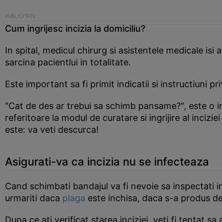
Cum ingrijesc incizia la domiciliu?
In spital, medicul chirurg si asistentele medicale isi
sarcina pacientlui in totalitate.
Este important sa fi primit indicatii si instructiuni pr
"Cat de des ar trebui sa schimb pansame?", este o in
referitoare la modul de curatare si ingrijire al inciz
este: va veti descurca!
Asigurati-va ca incizia nu se infecteaza
Cand schimbati bandajul va fi nevoie sa inspectati i
urmariti daca
plaga
este inchisa, daca s-a produs de
Dupa ce ati verificat starea inciziei, veti fi tentat 