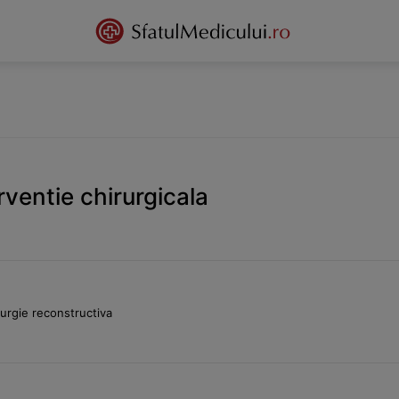
rventie chirurgicala
rurgie reconstructiva