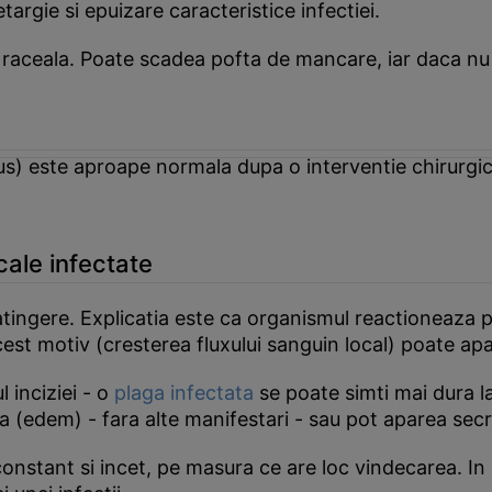
argie si epuizare caracteristice infectiei.
 raceala. Poate scadea pofta de mancare, iar daca nu 
us) este aproape normala dupa o interventie chirurgic
cale infectate
 atingere. Explicatia este ca organismul reactioneaza p
acest motiv (cresterea fluxului sanguin local) poate apa
l inciziei - o
plaga infectata
se poate simti mai dura la
 (edem) - fara alte manifestari - sau pot aparea secreti
nstant si incet, pe masura ce are loc vindecarea. In c