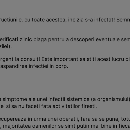
ructiunile, cu toate acestea, incizia s-a infectat! Semn
rificati zilnic plaga pentru a descoperi eventuale sem
ilei).
rgent la consult! Este important sa stiti acest lucru di
aspandirea infectiei in corp.
simptome ale unei infectii sistemice (a organismului) es
si sa nu faceti fata activitatilor firesti.
cupereaza in urma unei operatii, fara sa se puna, totus
 majoritatea oamenilor se simt putin mai bine in fieca