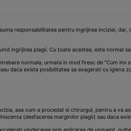
 asuma responsabilitatea pentru ingrijirea inciziei, dar
ivind ingrijirea plagii. Cu toate acestea, este normal sa
trebare normala, urmata in mod firesc de "Cum imi sch
iei sau daca exista posibilitatea sa exagerati cu igiena
ncizia, asa cum a procedat si chirurgul, pentru a va a
hiscenta (desfacerea marginilor plagii) sau daca exis
sa accelerati vindecarea prin aplicarea de unguent, pul