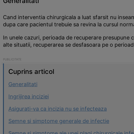
Generalitati
Cand interventia chirurgicala a luat sfarsit nu ins
dupa care pacientul trebuie sa revina la cursul normal 
In unele cazuri, perioada de recuperare presupune ca
alte situatii, recuperarea se desfasoara pe o perioa
Cuprins articol
Generalitati
Ingrijirea inciziei
Asigurati-va ca incizia nu se infecteaza
Semne si simptome generale de infectie
Semne si simptome ale unei plagi chirurgicale inf