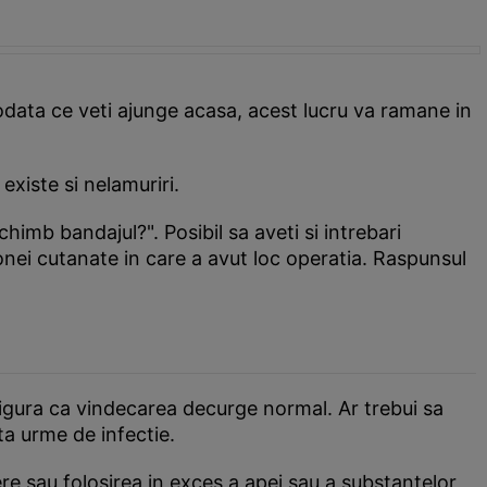
, odata ce veti ajunge acasa, acest lucru va ramane in
 existe si nelamuriri.
imb bandajul?". Posibil sa aveti si intrebari
 zonei cutanate in care a avut loc operatia. Raspunsul
sigura ca vindecarea decurge normal. Ar trebui sa
ta urme de infectie.
bere sau folosirea in exces a apei sau a substantelor