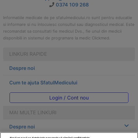
0374 109 268
Informatiile medicale de pe sfatulmedicului.ro sunt pentru educatie
si informare si nu inlocuiesc consultul sau diagnosticul medical. Este
recomandat sa consultati fie medicul Dvs., fie unul din medicii
disponibili in sistemul de programare la medic Clickmed.
LINKURI RAPIDE
Despre noi
Cum te ajuta SfatulMedicului
Login / Cont nou
MAI MULTE LINKURI
Despre noi
Nouă ne pasă ca datele tale personale să rămână confidențiale