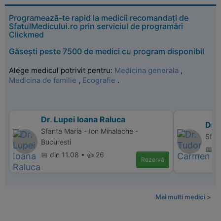
Programează-te rapid la medicii recomandați de
SfatulMedicului.ro prin serviciul de programări
Clickmed
Găsești peste 7500 de medici cu program disponibil
Alege medicul potrivit pentru:
Medicina generala
,
Medicina de familie
,
Ecografie
.
Dr. Lupei Ioana Raluca
Dr.
Sfanta Maria - Ion Mihalache -
Sfan
Bucuresti
📅 d
📅 din 11.08 • 👍 26
Rezervă
Mai multi medici >