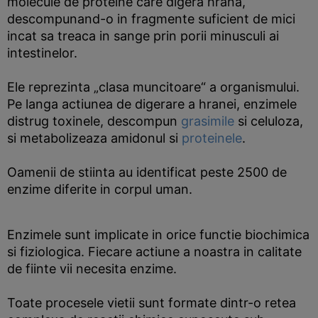
molecule de proteine care digera hrana,
descompunand-o in fragmente suficient de mici
incat sa treaca in sange prin porii minusculi ai
intestinelor.
Ele reprezinta „clasa muncitoare“ a organismului.
Pe langa actiunea de digerare a hranei, enzimele
distrug toxinele, descompun
grasimile
si celuloza,
si metabolizeaza amidonul si
proteinele
.
Oamenii de stiinta au identificat peste 2500 de
enzime diferite in corpul uman.
Enzimele sunt implicate in orice functie biochimica
si fiziologica. Fiecare actiune a noastra in calitate
de fiinte vii necesita enzime.
Toate procesele vietii sunt formate dintr-o retea