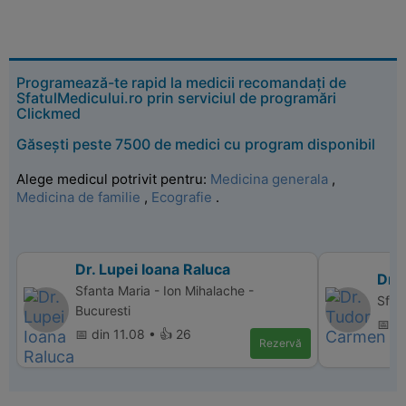
Programează-te rapid la medicii recomandați de
SfatulMedicului.ro prin serviciul de programări
Clickmed
Găsești peste 7500 de medici cu program disponibil
Alege medicul potrivit pentru:
Medicina generala
,
Medicina de familie
,
Ecografie
.
Dr. Lupei Ioana Raluca
Dr.
Sfanta Maria - Ion Mihalache -
Sfan
Bucuresti
📅 d
📅 din 11.08 • 👍 26
Rezervă