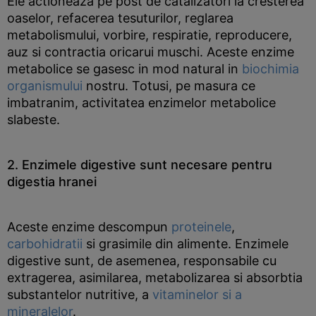
Ele actioneaza pe post de catalizatori la cresterea
oaselor, refacerea tesuturilor, reglarea
metabolismului, vorbire, respiratie, reproducere,
auz si contractia oricarui muschi. Aceste enzime
metabolice se gasesc in mod natural in
biochimia
organismului
nostru. Totusi, pe masura ce
imbatranim, activitatea enzimelor metabolice
slabeste.
2. Enzimele digestive sunt necesare pentru
digestia hranei
Aceste enzime descompun
proteinele
,
carbohidratii
si grasimile din alimente. Enzimele
digestive sunt, de asemenea, responsabile cu
extragerea, asimilarea, metabolizarea si absorbtia
substantelor nutritive, a
vitaminelor si a
mineralelor
.