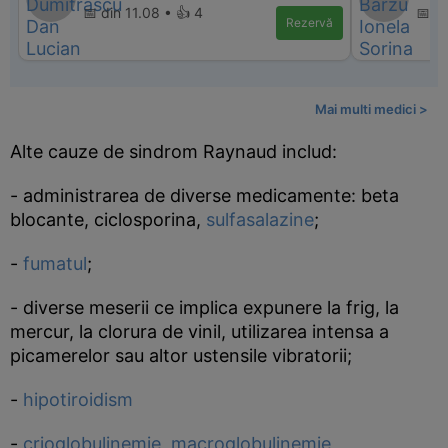
📅 din 11.08 • 👍 4
📅 di
Rezervă
Mai multi medici >
Alte cauze de sindrom Raynaud includ:
- administrarea de diverse medicamente: beta
blocante, ciclosporina,
sulfasalazine
;
-
fumatul
;
- diverse meserii ce implica expunere la frig, la
mercur, la clorura de vinil, utilizarea intensa a
picamerelor sau altor ustensile vibratorii;
-
hipotiroidism
-
crioglobulinemie
,
macroglobulinemie