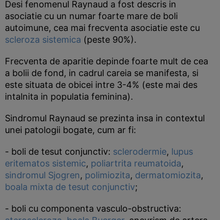
Desi fenomenul Raynaud a fost descris in
asociatie cu un numar foarte mare de boli
autoimune, cea mai frecventa asociatie este cu
scleroza sistemica
(peste 90%).
Frecventa de aparitie depinde foarte mult de cea
a bolii de fond, in cadrul careia se manifesta, si
este situata de obicei intre 3-4% (este mai des
intalnita in populatia feminina).
Sindromul Raynaud se prezinta insa in contextul
unei patologii bogate, cum ar fi:
- boli de tesut conjunctiv:
sclerodermie
,
lupus
eritematos sistemic
,
poliartrita reumatoida
,
sindromul Sjogren
,
polimiozita
,
dermatomiozita
,
boala mixta de tesut conjunctiv
;
- boli cu componenta vasculo-obstructiva: