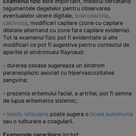
Examenul fizic
este important, medicul cercetand
tegumentele degetelor pentru observarea
eventualelor ulcere digitale,
sclerodactilie
,
calcinoza
, modificari capilare (zone cu capilare
dilatate alternand cu zone fara capilare evidente).
Tot la examenul fizic pot fi evidentiate si alte
modificari ce pot fi sugestive pentru contextul de
aparitie al sindromului Raynaud:
- durerea osoasa sugereaza un sindrom
paraneoplazic asociat cu hipervascozitatea
sangvina;
- prezenta eritemului facial, a artritei, pot fi semne
de lupus eritematos sistemic;
-
livedo reticularis
poate sugera o
boala autoimuna
sau o tulburare a coagularii.
Examenele paraclinice
includ: