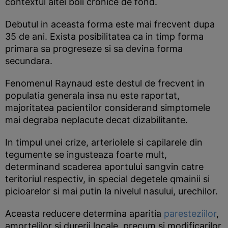
contextul altei boli cronice de fond.
Debutul in aceasta forma este mai frecvent dupa
35 de ani. Exista posibilitatea ca in timp forma
primara sa progreseze si sa devina forma
secundara.
Fenomenul Raynaud este destul de frecvent in
populatia generala insa nu este raportat,
majoritatea pacientilor considerand simptomele
mai degraba neplacute decat dizabilitante.
In timpul unei crize, arteriolele si capilarele din
tegumente se ingusteaza foarte mult,
determinand scaderea aportului sangvin catre
teritoriul respectiv, in special degetele qmainii si
picioarelor si mai putin la nivelul nasului, urechilor.
Aceasta reducere determina aparitia
paresteziilor
,
amortelilor si durerii locale, precum si modificarilor