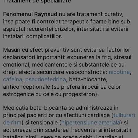
Tratament de specialitate
Fenomenul Raynaud
nu are tratament curativ,
insa poate fi controlat terapeutic foarte bine sub
aspectul recurentei crizelor, intensitatii si evitarii
instalarii complicatiilor.
Masuri cu efect preventiv sunt evitarea factorilor
declansatori importanti: expunerea la frig, stresul
emotional, medicamentele si substantele ce au
drept efecte secundare vasoconstrictia:
nicotina
,
cafeina
,
pseudoefedrina
, beta-blocante,
anticonceptionale (se prefera inlocuirea celor
estrogenice cu cele cu progesteron).
Medicatia beta-blocanta se administreaza in
principal pacientilor cu afectiuni cardiace (
tulburari
de ritm
) si tensionale (
hipertensiune arteriala
) si
actioneaza prin scaderea frecventei si intensitatii
batailor inimii, ceea ce scade debitul cardiac si