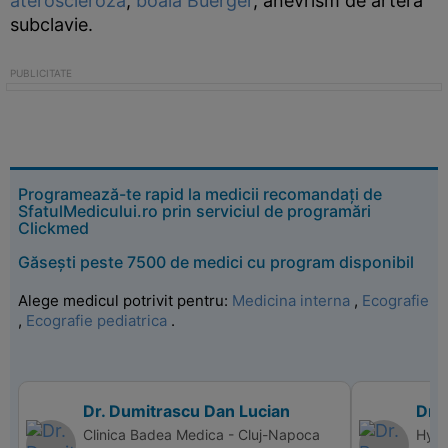
ateroscleroza
,
boala Buerger
, anevrism de artera
subclavie.
Programează-te rapid la medicii recomandați de
SfatulMedicului.ro prin serviciul de programări
Clickmed
Găsești peste 7500 de medici cu program disponibil
Alege medicul potrivit pentru:
Medicina interna
,
Ecografie
,
Ecografie pediatrica
.
Dr. Dumitrascu Dan Lucian
Dr. 
Clinica Badea Medica - Cluj-Napoca
Hyper