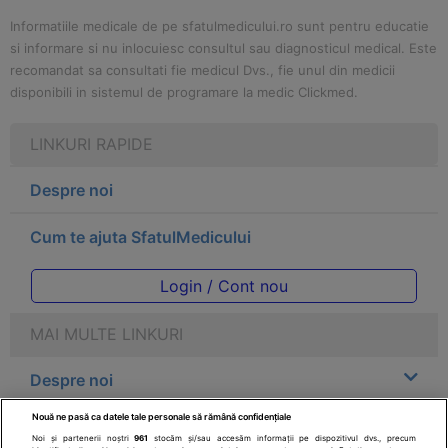
Informatiile medicale de pe sfatulmedicului.ro sunt pentru educatie
si informare si nu inlocuiesc consultul sau diagnosticul medical. Este
recomandat sa consultati fie medicul Dvs., fie unul din medicii
disponibili in sistemul de programare la medic Clickmed.
LINKURI RAPIDE
Despre noi
Cum te ajuta SfatulMedicului
Login / Cont nou
MAI MULTE LINKURI
Despre noi
Nouă ne pasă ca datele tale personale să rămână confidențiale
Legal
Noi și partenerii noștri
961
stocăm și/sau accesăm informații pe dispozitivul dvs., precum