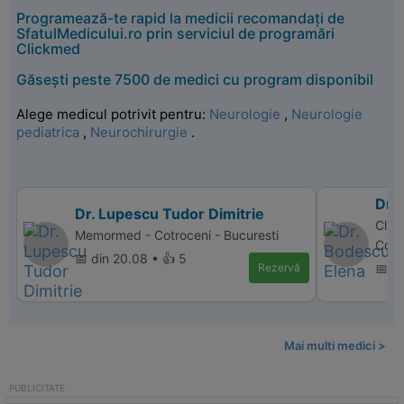
Programează-te rapid la medicii recomandați de
SfatulMedicului.ro prin serviciul de programări
Clickmed
Găsești peste 7500 de medici cu program disponibil
Alege medicul potrivit pentru:
Neurologie
,
Neurologie
pediatrica
,
Neurochirurgie
.
Dr.
Dr. Lupescu Tudor Dimitrie
Clin
Memormed - Cotroceni - Bucuresti
Cons
📅 din 20.08 • 👍 5
Rezervă
📅 d
Mai multi medici >