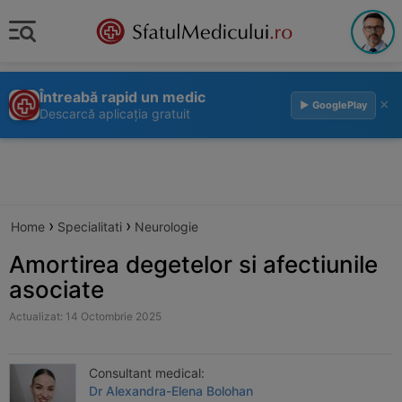
Întreabă rapid un medic
×
▶ GooglePlay
Descarcă aplicația gratuit
›
›
Home
Specialitati
Neurologie
Amortirea degetelor si afectiunile
asociate
Actualizat: 14 Octombrie 2025
Consultant medical:
Dr Alexandra-Elena Bolohan