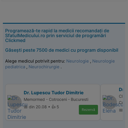
Programează-te rapid la medicii recomandați de
SfatulMedicului.ro prin serviciul de programări
Clickmed
Găsești peste 7500 de medici cu program disponibil
Alege medicul potrivit pentru:
Neurologie
,
Neurologie
pediatrica
,
Neurochirurgie
.
Dr.
Dr. Lupescu Tudor Dimitrie
Clin
Memormed - Cotroceni - Bucuresti
Cons
📅 din 20.08 • 👍 5
Rezervă
📅 d