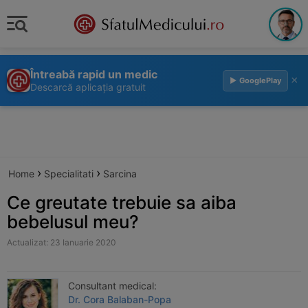
Întreabă rapid un medic
×
▶ GooglePlay
Descarcă aplicația gratuit
›
›
Home
Specialitati
Sarcina
Ce greutate trebuie sa aiba
bebelusul meu?
Actualizat: 23 Ianuarie 2020
Consultant medical:
Dr. Cora Balaban-Popa