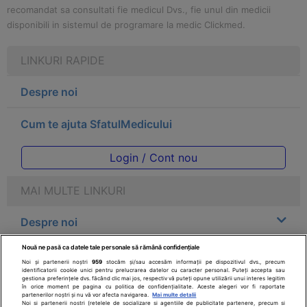
recomandat sa consultati fie medicul Dvs., fie unul din medicii
disponibili in sistemul de programare la medic Clickmed.
LINKURI RAPIDE
Despre noi
Cum te ajuta SfatulMedicului
Login / Cont nou
MAI MULTE LINKURI
Despre noi
Nouă ne pasă ca datele tale personale să rămână confidențiale
Legal
Noi și partenerii noștri
959
stocăm și/sau accesăm informații pe dispozitivul dvs., precum
identificatorii cookie unici pentru prelucrarea datelor cu caracter personal. Puteți accepta sau
gestiona preferințele dvs. făcând clic mai jos, respectiv vă puteți opune utilizării unui interes legitim
Drepturile consumatorului
în orice moment pe pagina cu politica de confidențialitate. Aceste alegeri vor fi raportate
partenerilor noștri și nu vă vor afecta navigarea.
Mai multe detalii
Noi si partenerii nostri (retelele de socializare si agentiile de publicitate partenere, precum si