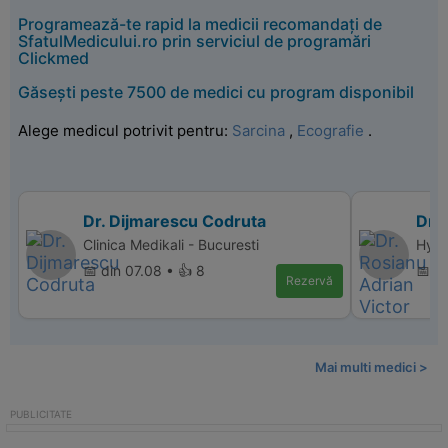
Programează-te rapid la medicii recomandați de
SfatulMedicului.ro prin serviciul de programări
Clickmed
Găsești peste 7500 de medici cu program disponibil
Alege medicul potrivit pentru:
Sarcina
,
Ecografie
.
Dr. Dijmarescu Codruta
Dr. 
Clinica Medikali - Bucuresti
Hype
📅 din 07.08 • 👍 8
📅 d
Rezervă
Mai multi medici >