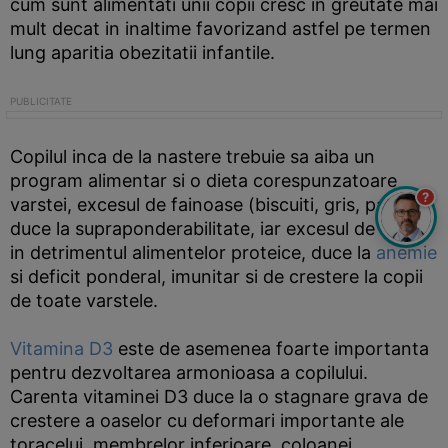
cum sunt alimentati unii copii cresc in greutate mai
mult decat in inaltime favorizand astfel pe termen
lung aparitia obezitatii infantile.
Copilul inca de la nastere trebuie sa aiba un
program alimentar si o dieta corespunzatoare
?
varstei, excesul de fainoase (biscuiti, gris, paine)
duce la supraponderabilitate, iar excesul de lapte
in detrimentul alimentelor proteice, duce la
anemie
si deficit ponderal, imunitar si de crestere la copii
de toate varstele.
Vitamina D3
este de asemenea foarte importanta
pentru dezvoltarea armonioasa a copilului.
Carenta vitaminei D3 duce la o stagnare grava de
crestere a oaselor cu deformari importante ale
toracelui, membrelor inferioare, coloanei