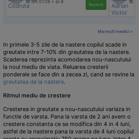
📅 din 07.08 • 👍 8
📅 d
Rezervă
Mai multi medici >
In primele 3-5 zile de la nastere copilul scade in
greutate intre 7-10% din greutatea de la nastere.
Scaderea reprezinta acomodarea nou-nascutului
la noul mediu de viata. Reluarea cresterii
ponderale se face din a zecea zi, cand se revine la
greutatea de la nastere
.
Ritmul mediu de crestere
Cresterea in greutate a nou-nascutului variaza in
functie de varsta. Pana la varsta de 2 ani avem o
crestere constanta ce se modifica din 4 in 4 luni,
astfel de la nastere pana la varsta de 4 luni copilul
creste cu aproximativ 750 grame pe luna. Intre 4