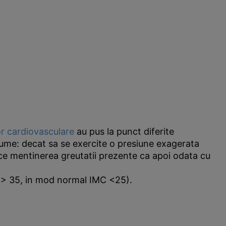
or cardiovasculare
au pus la punct diferite
anume: decat sa se exercite o presiune exagerata
rece mentinerea greutatii prezente ca apoi odata cu
C > 35, in mod normal IMC <25).