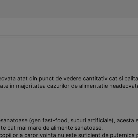
vata atat din punct de vedere cantitativ cat si calitat
ate in majoritatea cazurilor de alimentatie neadecvata 
esanatoase (gen fast-food, sucuri artificiale), acesta 
etate cat mai mare de alimente sanatoase.
 copiilor a caror vointa nu este suficient de puternic