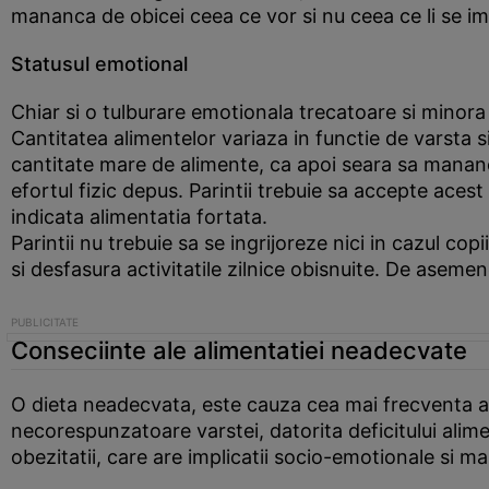
mananca de obicei ceea ce vor si nu ceea ce li se imp
Statusul emotional
Chiar si o tulburare emotionala trecatoare si minora
Cantitatea alimentelor variaza in functie de varsta 
cantitate mare de alimente, ca apoi seara sa manance
efortul fizic depus. Parintii trebuie sa accepte ace
indicata alimentatia fortata.
Parintii nu trebuie sa se ingrijoreze nici in cazul co
si desfasura activitatile zilnice obisnuite. De asem
Conseciinte ale alimentatiei neadecvate
O dieta neadecvata, este cauza cea mai frecventa a 
necorespunzatoare varstei, datorita deficitului alim
obezitatii, care are implicatii socio-emotionale si m