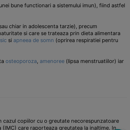
unei bune functionari a sistemului imun), fiind astfel
 sau chiar in adolescenta tarzie), precum
maturitate si care se trateaza prin dieta alimentara
sic
si
apneea de somn
(oprirea respiratiei pentru
lta
osteoporoza
,
amenoree
(lipsa menstruatiilor) iar
in cazul copiilor cu o greutate necorespunzatoare
a (IMC) care raporteaza greutatea la inaltime. In