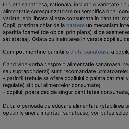
O dieta sanatoasa, rationala, include o varietate de
alimentatie corespunzatoare nu semnifica doar cons
variata, echilibrata si este consumata in cantitati m
Copii, prezinta chiar de la
nastere
un mecanism intern
aparitia foamei (de obicei prin plans) si de asemenea
satietatea). Odata cu inaintarea in varsta copii au ca
Cum pot mentine parintii o
dieta sanatoasa
a copilu
Cand vine vorba despre o alimentatie sanatoasa, respo
sau supraponderal) sunt recomandate urmatoarele:
- parintii trebuie sa ofere copilului o paleta cat mai
regulate) si tipul alimentelor consumate;
- copilul, poate decide singur cantitatea consumata,
Dupa o perioada de educare alimentara (stabilirea un
optiunile unei alimentatii sanatoase, vor putea sele