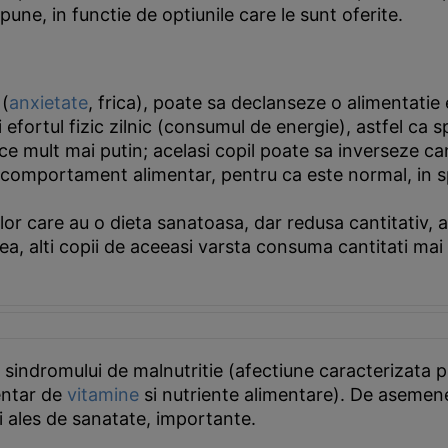
une, in functie de optiunile care le sunt oferite.
 (
anxietate
, frica), poate sa declanseze o alimentatie
si efortul fizic zilnic (consumul de energie), astfel 
 mult mai putin; acelasi copil poate sa inverseze cant
st comportament alimentar, pentru ca este normal, in s
piilor care au o dieta sanatoasa, dar redusa cantitativ,
enea, alti copii de aceeasi varsta consuma cantitati m
sindromului de malnutritie (afectiune caracterizata 
entar de
vitamine
si nutriente alimentare). De asemenea
ai ales de sanatate, importante.