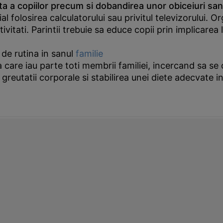
brata a copiilor precum si dobandirea unor obiceiuri s
ial folosirea calculatorului sau privitul televizorului.
vitati. Parintii trebuie sa educe copii prin implicarea 
e de rutina in sanul
familie
 care iau parte toti membrii familiei, incercand sa se
 greutatii corporale si stabilirea unei diete adecvate i