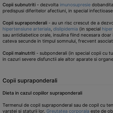
Copii subnutriti -
dezvolta
imunosupresie
dobandita (
predispusi diferitelor afectiuni, in special infectioase
Copii supraponderali
- au un risc crescut de a dezvo
hipertensiune arteriala
,
dislipidemia
(in special
hiper
sau antidiabetice orale, insulina fiind necesara doa
cateva secunde in timpul somnului, frecvent asociat
Copii malnutriti
- subponderali (in special copii cu t
in cazuri severe disfunctii ale altor aparate si orga
Copii supraponderali
Dieta in cazul copiilor supraponderali
Termenul de copil supraponderal sau de copil cu ten
varstei si staturii lor.
Greutatea corporala
este de obi