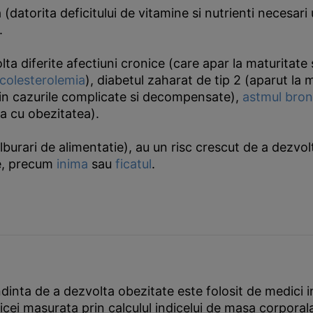
datorita deficitului de vitamine si nutrienti necesari 
.
lta diferite afectiuni cronice (care apar la maturitate
colesterolemia
), diabetul zaharat de tip 2 (aparut la 
r in cazurile complicate si decompensate),
astmul bron
a cu obezitatea).
ulburari de alimentatie), au un risc crescut de a dezvo
ne, precum
inima
sau
ficatul
.
dinta de a dezvolta obezitate este folosit de medici 
cei masurata prin calculul indicelui de masa corporal