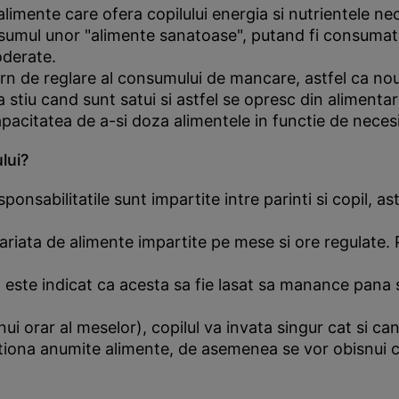
 alimente care ofera copilului energia si nutrientele 
umul unor "alimente sanatoase", putand fi consumate
oderate.
 de reglare al consumului de mancare, astfel ca nou 
 stiu cand sunt satui si astfel se opresc din alimenta
pacitatea de a-si doza alimentele in functie de necesit
lui?
nsabilitatile sunt impartite intre parinti si copil, as
 variata de alimente impartite pe mese si ore regulate.
 este indicat ca acesta sa fie lasat sa manance pana 
ui orar al meselor), copilul va invata singur cat si c
ctiona anumite alimente, de asemenea se vor obisnui cu