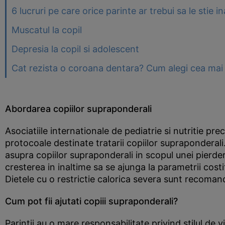
6 lucruri pe care orice parinte ar trebui sa le stie 
Muscatul la copil
Depresia la copil si adolescent
Cat rezista o coroana dentara? Cum alegi cea mai 
Abordarea copiilor supraponderali
Asociatiile internationale de pediatrie si nutritie pr
protocoale destinate tratarii copiilor supraponderal
asupra copiilor supraponderali in scopul unei pierde
cresterea in inaltime sa se ajunga la parametrii costi
Dietele cu o restrictie calorica severa sunt recoma
Cum pot fii ajutati copiii supraponderali?
Parintii au o mare responsabilitate privind stilul de vi