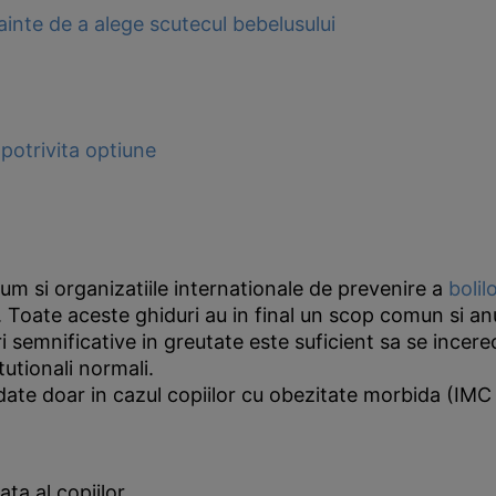
inainte de a alege scutecul bebelusului
potrivita optiune
ecum si organizatiile internationale de prevenire a
bolil
i. Toate aceste ghiduri au in final un scop comun si 
ri semnificative in greutate este suficient sa se ince
tutionali normali.
ndate doar in cazul copiilor cu obezitate morbida (IM
ata al copiilor.