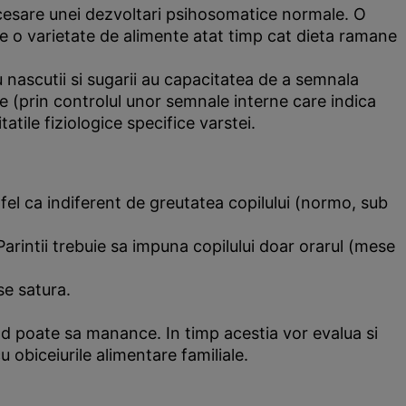
necesare unei dezvoltari psihosomatice normale. O
 o varietate de alimente atat timp cat dieta ramane
nascutii si sugarii au capacitatea de a semnala
re (prin controlul unor semnale interne care indica
atile fiziologice specifice varstei.
tfel ca indiferent de greutatea copilului (normo, sub
 Parintii trebuie sa impuna copilului doar orarul (mese
se satura.
and poate sa manance. In timp acestia vor evalua si
 obiceiurile alimentare familiale.