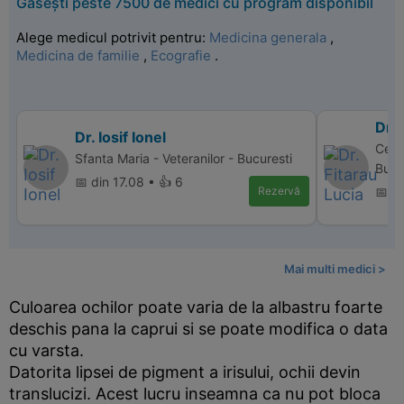
Găsești peste 7500 de medici cu program disponibil
Alege medicul potrivit pentru:
Medicina generala
,
Medicina de familie
,
Ecografie
.
Dr. 
Dr. Iosif Ionel
Cent
Sfanta Maria - Veteranilor - Bucuresti
Bucu
📅 din 17.08 • 👍 6
Rezervă
📅 d
Mai multi medici >
Culoarea ochilor poate varia de la albastru foarte
deschis pana la caprui si se poate modifica o data
cu varsta.
Datorita lipsei de pigment a irisului, ochii devin
translucizi. Acest lucru inseamna ca nu pot bloca