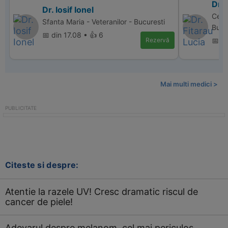
Dr. 
Dr. Iosif Ionel
Cent
Sfanta Maria - Veteranilor - Bucuresti
Bucu
📅 din 17.08 • 👍 6
Rezervă
📅 d
Mai multi medici >
Citeste si despre:
Atentie la razele UV! Cresc dramatic riscul de
cancer de piele!
Adevarul despre melanom, cel mai periculos