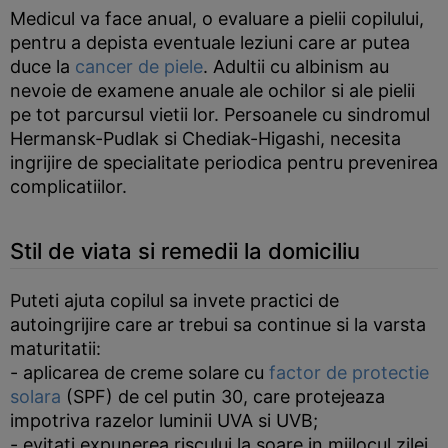
Medicul va face anual, o evaluare a pielii copilului,
pentru a depista eventuale leziuni care ar putea
duce la
cancer de piele
. Adultii cu albinism au
nevoie de examene anuale ale ochilor si ale pielii
pe tot parcursul vietii lor. Persoanele cu sindromul
Hermansk-Pudlak si Chediak-Higashi, necesita
ingrijire de specialitate periodica pentru prevenirea
complicatiilor.
Stil de viata si remedii la domiciliu
Puteti ajuta copilul sa invete practici de
autoingrijire care ar trebui sa continue si la varsta
maturitatii:
- aplicarea de creme solare cu
factor de protectie
solara
(SPF) de cel putin 30, care protejeaza
impotriva razelor luminii UVA si UVB;
- evitati expunerea riscului la soare in mijlocul zilei,