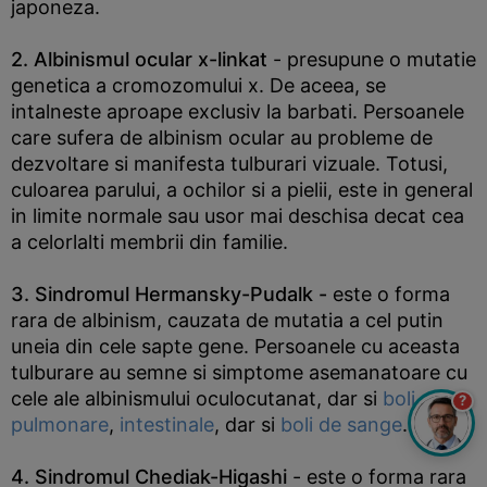
japoneza.
2. Albinismul ocular x-linkat
- presupune o mutatie
genetica a cromozomului x. De aceea, se
intalneste aproape exclusiv la barbati. Persoanele
care sufera de albinism ocular au probleme de
dezvoltare si manifesta tulburari vizuale. Totusi,
culoarea parului, a ochilor si a pielii, este in general
in limite normale sau usor mai deschisa decat cea
a celorlalti membrii din familie.
3. Sindromul Hermansky-Pudalk -
este o forma
rara de albinism, cauzata de mutatia a cel putin
uneia din cele sapte gene. Persoanele cu aceasta
tulburare au semne si simptome asemanatoare cu
cele ale albinismului oculocutanat, dar si
boli
?
pulmonare
,
intestinale
, dar si
boli de sange
.
4. Sindromul Chediak-Higashi
- este o forma rara