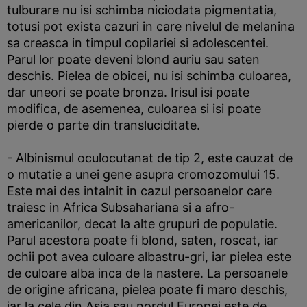
tulburare nu isi schimba niciodata pigmentatia,
totusi pot exista cazuri in care nivelul de melanina
sa creasca in timpul copilariei si adolescentei.
Parul lor poate deveni blond auriu sau saten
deschis. Pielea de obicei, nu isi schimba culoarea,
dar uneori se poate bronza. Irisul isi poate
modifica, de asemenea, culoarea si isi poate
pierde o parte din transluciditate.
- Albinismul oculocutanat de tip 2, este cauzat de
o mutatie a unei gene asupra cromozomului 15.
Este mai des intalnit in cazul persoanelor care
traiesc in Africa Subsahariana si a afro-
americanilor, decat la alte grupuri de populatie.
Parul acestora poate fi blond, saten, roscat, iar
ochii pot avea culoare albastru-gri, iar pielea este
de culoare alba inca de la nastere. La persoanele
de origine africana, pielea poate fi maro deschis,
iar la cele din Asia sau nordul Europei este de