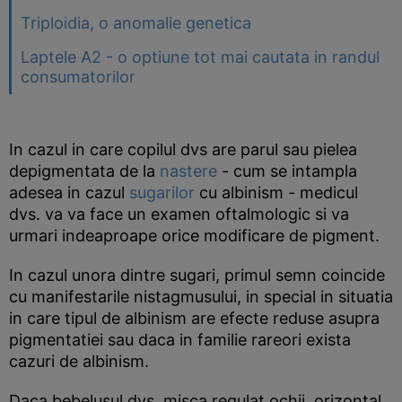
Triploidia, o anomalie genetica
Laptele A2 - o optiune tot mai cautata in randul
consumatorilor
In cazul in care copilul dvs are parul sau pielea
depigmentata de la
nastere
- cum se intampla
adesea in cazul
sugarilor
cu albinism - medicul
dvs. va va face un examen oftalmologic si va
urmari indeaproape orice modificare de pigment.
In cazul unora dintre sugari, primul semn coincide
cu manifestarile nistagmusului, in special in situatia
in care tipul de albinism are efecte reduse asupra
pigmentatiei sau daca in familie rareori exista
cazuri de albinism.
Daca bebelusul dvs. misca regulat ochii, orizontal