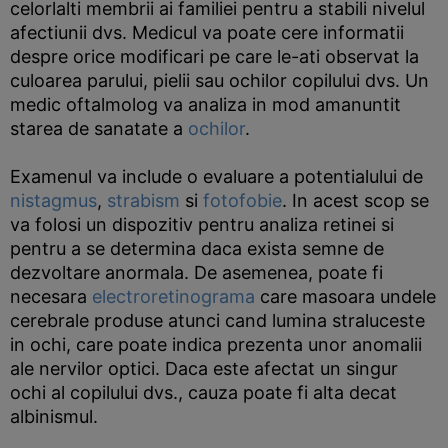
celorlalti membrii ai familiei pentru a stabili nivelul
afectiunii dvs. Medicul va poate cere informatii
despre orice modificari pe care le-ati observat la
culoarea parului, pielii sau ochilor copilului dvs. Un
medic oftalmolog va analiza in mod amanuntit
starea de sanatate a
ochilor
.
Examenul va include o evaluare a potentialului de
nistagmus
,
strabism
si
fotofobie
. In acest scop se
va folosi un dispozitiv pentru analiza retinei si
pentru a se determina daca exista semne de
dezvoltare anormala. De asemenea, poate fi
necesara
electroretinograma
care masoara undele
cerebrale produse atunci cand lumina straluceste
in ochi, care poate indica prezenta unor anomalii
ale nervilor optici. Daca este afectat un singur
ochi al copilului dvs., cauza poate fi alta decat
albinismul.