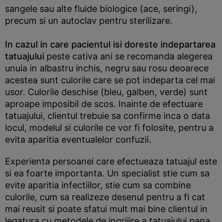
sangele sau alte fluide biologice (ace, seringi),
precum si un autoclav pentru sterilizare.
In cazul in care pacientul isi doreste indepartarea
tatuajului
peste cativa ani se recomanda alegerea
unuia in albastru inchis, negru sau rosu deoarece
acestea sunt culorile care se pot indeparta cel mai
usor. Culorile deschise (bleu, galben, verde) sunt
aproape imposibil de scos. Inainte de efectuare
tatuajului, clientul trebuie sa confirme inca o data
locul, modelul si culorile ce vor fi folosite, pentru a
evita aparitia eventualelor confuzii.
Experienta persoanei care efectueaza tatuajul este
si ea foarte importanta. Un specialist stie cum sa
evite aparitia infectiilor, stie cum sa combine
culorile, cum sa realizeze desenul pentru a fi cat
mai reusit si poate sfatui mult mai bine clientul in
legatura cu metodele de ingrijire a tatuajului pana