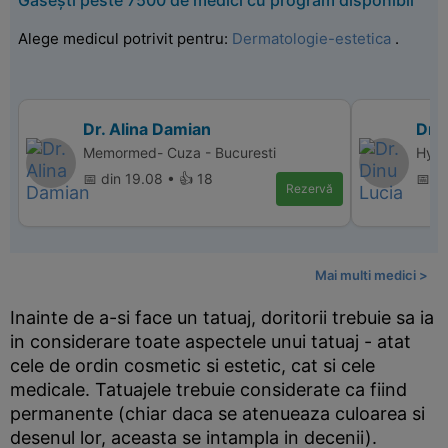
Găsești peste 7500 de medici cu program disponibil
Alege medicul potrivit pentru:
Dermatologie-estetica
.
Dr. Alina Damian
Dr. 
Memormed- Cuza - Bucuresti
Hype
📅 din 19.08 • 👍 18
📅 d
Rezervă
Mai multi medici >
Inainte de a-si face un tatuaj, doritorii trebuie sa ia
in considerare toate aspectele unui tatuaj - atat
cele de ordin cosmetic si estetic, cat si cele
medicale. Tatuajele trebuie considerate ca fiind
permanente (chiar daca se atenueaza culoarea si
desenul lor, aceasta se intampla in decenii).