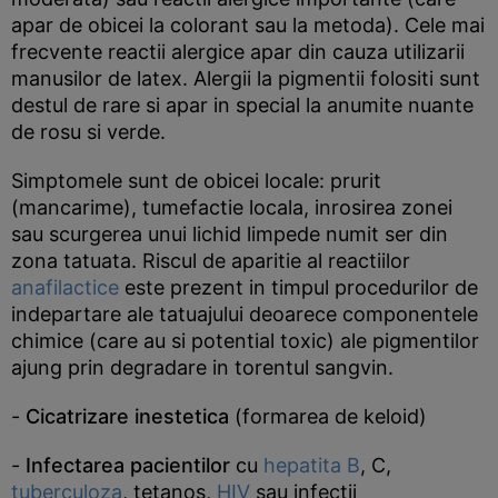
apar de obicei la colorant sau la metoda). Cele mai
frecvente reactii alergice apar din cauza utilizarii
manusilor de latex. Alergii la pigmentii folositi sunt
destul de rare si apar in special la anumite nuante
de rosu si verde.
Simptomele sunt de obicei locale: prurit
(mancarime), tumefactie locala, inrosirea zonei
sau scurgerea unui lichid limpede numit ser din
zona tatuata. Riscul de aparitie al reactiilor
anafilactice
este prezent in timpul procedurilor de
indepartare ale tatuajului deoarece componentele
chimice (care au si potential toxic) ale pigmentilor
ajung prin degradare in torentul sangvin.
-
Cicatrizare inestetica
(formarea de keloid)
-
Infectarea pacientilor
cu
hepatita B
, C,
tuberculoza
, tetanos,
HIV
sau infectii