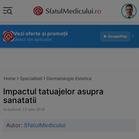
Vezi oferte și promoții
×
▶ GooglePlay
Direct din aplicație
›
›
Home
Specialitati
Dermatologie-Estetica
Impactul tatuajelor asupra
sanatatii
Actualizat: 13 Iulie 2018
Autor:
SfatulMedicului