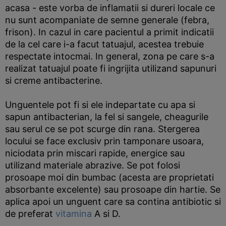
acasa - este vorba de inflamatii si dureri locale ce
nu sunt acompaniate de semne generale (febra,
frison). In cazul in care pacientul a primit indicatii
de la cel care i-a facut tatuajul, acestea trebuie
respectate intocmai. In general, zona pe care s-a
realizat tatuajul poate fi ingrijita utilizand sapunuri
si creme antibacterine.
Unguentele pot fi si ele indepartate cu apa si
sapun antibacterian, la fel si sangele, cheagurile
sau serul ce se pot scurge din rana. Stergerea
locului se face exclusiv prin tamponare usoara,
niciodata prin miscari rapide, energice sau
utilizand materiale abrazive. Se pot folosi
prosoape moi din bumbac (acesta are proprietati
absorbante excelente) sau prosoape din hartie. Se
aplica apoi un unguent care sa contina antibiotic si
de preferat
vitamina
A si D.