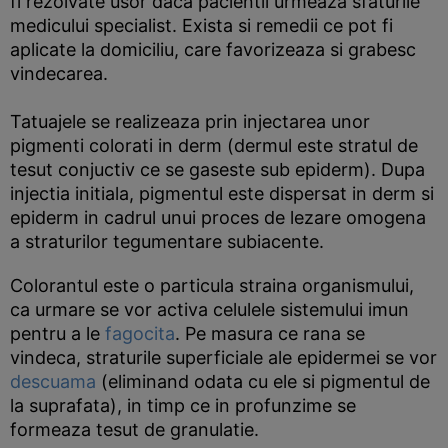
fi rezolvate usor daca pacientii urmeaza sfaturile
medicului specialist. Exista si remedii ce pot fi
aplicate la domiciliu, care favorizeaza si grabesc
vindecarea.
Tatuajele se realizeaza prin injectarea unor
pigmenti colorati in derm (dermul este stratul de
tesut conjuctiv ce se gaseste sub epiderm). Dupa
injectia initiala, pigmentul este dispersat in derm si
epiderm in cadrul unui proces de lezare omogena
a straturilor tegumentare subiacente.
Colorantul este o particula straina organismului,
ca urmare se vor activa celulele sistemului imun
pentru a le
fagocita
. Pe masura ce rana se
vindeca, straturile superficiale ale epidermei se vor
descuama
(eliminand odata cu ele si pigmentul de
la suprafata), in timp ce in profunzime se
formeaza tesut de granulatie.