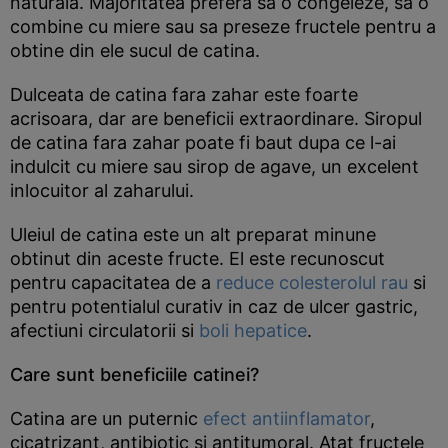
naturala. Majoritatea prefera sa o congeleze, sa o
combine cu miere sau sa preseze fructele pentru a
obtine din ele sucul de catina.
Dulceata de catina fara zahar este foarte
acrisoara, dar are beneficii extraordinare. Siropul
de catina fara zahar poate fi baut dupa ce l-ai
indulcit cu miere sau sirop de agave, un excelent
inlocuitor al zaharului.
Uleiul de catina este un alt preparat minune
obtinut din aceste fructe. El este recunoscut
pentru capacitatea de a
reduce colesterolul rau
si
pentru potentialul curativ in caz de ulcer gastric,
afectiuni circulatorii si
boli hepatice
.
Care sunt beneficiile catinei?
Catina are un puternic
efect antiinflamator
,
cicatrizant, antibiotic si antitumoral. Atat fructele