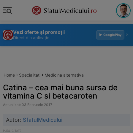
Vezi oferte și promoții
×
▶ GooglePlay
Direct din aplicație
›
›
Home
Specialitati
Medicina alternativa
Catina – cea mai buna sursa de
vitamina C si betacaroten
Actualizat: 03 Februarie 2017
Autor:
SfatulMedicului