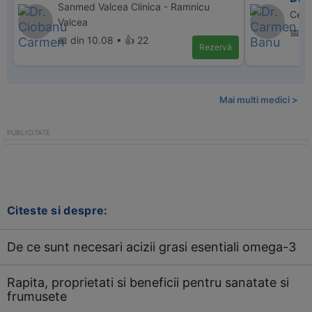
Sanmed Valcea Clinica - Ramnicu
Cent
Valcea
📅 di
📅 din 10.08 • 👍 22
Rezervă
Mai multi medici >
Citeste si despre:
De ce sunt necesari acizii grasi esentiali omega-3
Rapita, proprietati si beneficii pentru sanatate si
frumusete