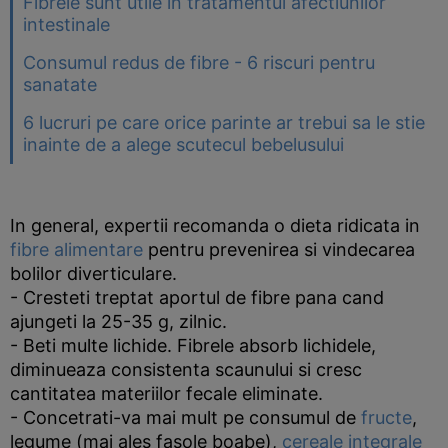
Fibrele sunt utile in tratamentul afectiunilor
intestinale
Consumul redus de fibre - 6 riscuri pentru
sanatate
6 lucruri pe care orice parinte ar trebui sa le stie
inainte de a alege scutecul bebelusului
In general, expertii recomanda o dieta ridicata in
fibre alimentare
pentru prevenirea si vindecarea
bolilor diverticulare.
- Cresteti treptat aportul de fibre pana cand
ajungeti la 25-35 g, zilnic.
- Beti multe lichide. Fibrele absorb lichidele,
diminueaza consistenta scaunului si cresc
cantitatea materiilor fecale eliminate.
- Concetrati-va mai mult pe consumul de
fructe
,
legume (mai ales fasole boabe),
cereale integrale