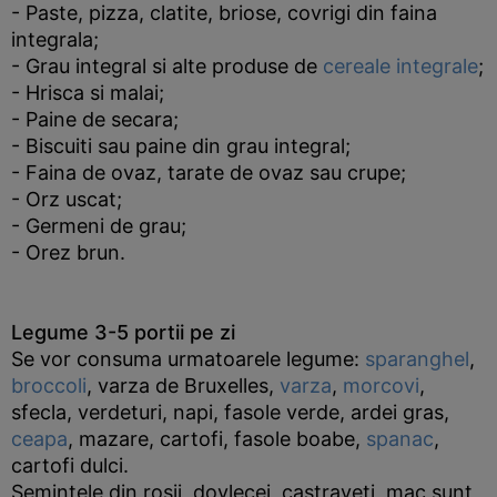
- Paste, pizza, clatite, briose, covrigi din faina
integrala;
- Grau integral si alte produse de
cereale integrale
;
- Hrisca si malai;
- Paine de secara;
- Biscuiti sau paine din grau integral;
- Faina de ovaz, tarate de ovaz sau crupe;
- Orz uscat;
- Germeni de grau;
- Orez brun.
Legume 3-5 portii pe zi
Se vor consuma urmatoarele legume:
sparanghel
,
broccoli
, varza de Bruxelles,
varza
,
morcovi
,
sfecla, verdeturi, napi, fasole verde, ardei gras,
ceapa
, mazare, cartofi, fasole boabe,
spanac
,
cartofi dulci.
Semintele din rosii, dovlecei, castraveti, mac sunt