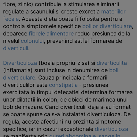
fibre, zilnic) contribuie la stimularea eliminarii
regulate a scaunului si creste excretia
materiilor
fecale
. Aceasta dieta poate fi folosita pentru a
controla simptomele specifice
bolilor diverticulare
,
deoarece
fibrele alimentare
reduc presiunea de la
nivelul
colonului
, prevenind astfel formarea de
diverticuli
.
Diverticuloza
(boala propriu-zisa) si
diverticulita
(inflamatia) sunt incluse in denumirea de
boli
diverticulare
. Cauza principala a formarii
diverticulilor este
constipatia
- presiunea
exercitata in timpul defecatiei determina formarea
unor dilatatii in colon, de obicei de marimea unui
bob de mazare. Cand diverticulii deja s-au format
se poate spune ca s-a instalatat diverticuloza. De
regula, aceste afectiuni nu prezinta simptome
specifice, iar in cazuri exceptionale
diverticuloza
se manifesta prin
dureri abdominale
,
sange in