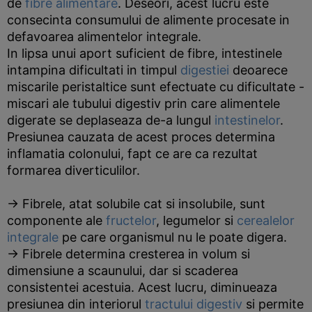
de
fibre alimentare
. Deseori, acest lucru este
consecinta consumului de alimente procesate in
defavoarea alimentelor integrale.
In lipsa unui aport suficient de fibre, intestinele
intampina dificultati in timpul
digestiei
deoarece
miscarile peristaltice sunt efectuate cu dificultate -
miscari ale tubului digestiv prin care alimentele
digerate se deplaseaza de-a lungul
intestinelor
.
Presiunea cauzata de acest proces determina
inflamatia colonului, fapt ce are ca rezultat
formarea diverticulilor.
→ Fibrele, atat solubile cat si insolubile, sunt
componente ale
fructelor
, legumelor si
cerealelor
integrale
pe care organismul nu le poate digera.
→ Fibrele determina cresterea in volum si
dimensiune a scaunului, dar si scaderea
consistentei acestuia. Acest lucru, diminueaza
presiunea din interiorul
tractului digestiv
si permite