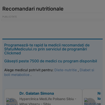
Recomandari nutritionale
Programează-te rapid la medicii recomandați de
SfatulMedicului.ro prin serviciul de programări
Clickmed
Găsești peste 7500 de medici cu program disponibil
Alege medicul potrivit pentru:
Diete-nutritie
,
Diabet si
boli metabolice
.
Dr. Galatan Simona
Nutr
Ion
Hyperclinica MedLife Polisano Sibiu -
Mihai Viteazu - Sibiu
Heal