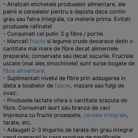
- Analizati etichetele produselor alimentare, ale
painii si cerealelor pentru a depista daca contin
grau sau faina integrala, ca materie prima. Evitati
produsele rafinate!
- Consumati cel putin 3 g fibre / portie.
- Mancati
fructe
si legume crude deoarece detin o
cantitate mai mare de fibre decat alimentele
preparate, conservate sau decat sucurile. Fructele
uscate (mai ales smochinele) sunt surse bogate de
fibre alimentare
.
- Suplimentati nivelul de fibre prin adaugarea in
dieta a boabelor de
fasole
, mazare sau fulgi de
ovaz.
- Produsele lactate ofera o cantitate scazuta de
fibre. Consumati iaurt sau branza de vaci
impreuna cu fructe proaspete,
cereale integrale
,
tarate, etc.
- Adaugati 2-3 lingurite de tarate din grau integral
cand preparati in casa produse de panificatie.