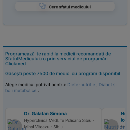
Cere sfatul medicului
Programează-te rapid la medicii recomandați de
SfatulMedicului.ro prin serviciul de programări
Clickmed
Găsești peste 7500 de medici cu program disponibil
Alege medicul potrivit pentru:
Diete-nutritie
,
Diabet si
boli metabolice
.
Dr. Galatan Simona
Nutr
Ion
Hyperclinica MedLife Polisano Sibiu -
Mihai Viteazu - Sibiu
Heal