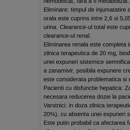
nemodificat, fara a fi metabolizat.
Eliminare: timpul de injumatatire 
orala este cuprins intre 2,6 si 5,0
urina. Clearance-ul total este cupri
clearance-ul renal.
Eliminarea renala este completa in
zilnica terapeutica de 20 mg, bio
unei expuneri sistemice semnificat
a zanamivir, posibila expunere cre
este considerata problematica si
Pacienti cu disfunctie hepatica: Z
necesara reducerea dozei la pacien
Varstnici: in doza zilnica terapeu
20%), cu absenta unei expuneri si
Este putin probabil ca afectarea 