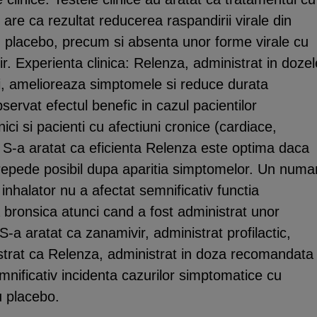
e are ca rezultat reducerea raspandirii virale din
cu placebo, precum si absenta unor forme virale cu
ir. Experienta clinica: Relenza, administrat in dozel
i, amelioreaza simptomele si reduce durata
bservat efectul benefic in cazul pacientilor
nici si pacienti cu afectiuni cronice (cardiace,
 S-a aratat ca eficienta Relenza este optima daca
 repede posibil dupa aparitia simptomelor. Un numa
inhalator nu a afectat semnificativ functia
 bronsica atunci cand a fost administrat unor
a aratat ca zanamivir, administrat profilactic,
trat ca Relenza, administrat in doza recomandata
emnificativ incidenta cazurilor simptomatice cu
u placebo.