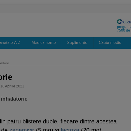
programa
7500 de 
anatate A-Z
Medicamente
Suplimente
Cauta medic
latorie
orie
 16 Aprilie 2021
 inhalatorie
n patru blistere duble, fiecare dintre acestea
e de
zanamivir
(5 mg) si
lactoza
(20 mg).