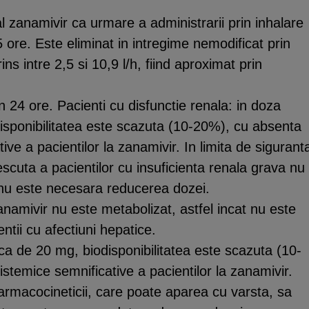
al zanamivir ca urmare a administrarii prin inhalare
5 ore. Este eliminat in intregime nemodificat prin
ns intre 2,5 si 10,9 l/h, fiind aproximat prin
 24 ore. Pacienti cu disfunctie renala: in doza
disponibilitatea este scazuta (10-20%), cu absenta
ive a pacientilor la zanamivir. In limita de sigurant
scuta a pacientilor cu insuficienta renala grava nu
 nu este necesara reducerea dozei.
anamivir nu este metabolizat, astfel incat nu este
tii cu afectiuni hepatice.
tica de 20 mg, biodisponibilitatea este scazuta (10-
stemice semnificative a pacientilor la zanamivir.
farmacocineticii, care poate aparea cu varsta, sa