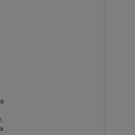
ti
r.
oi