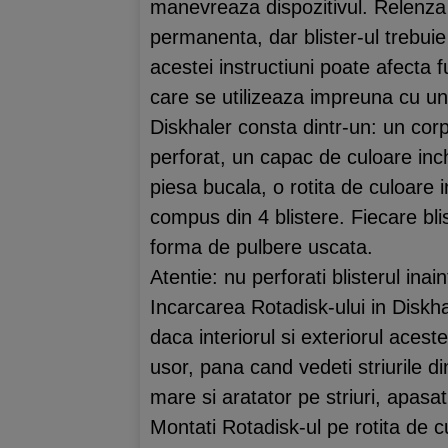
manevreaza dispozitivul. Relenza 
permanenta, dar blister-ul trebuie
acestei instructiuni poate afecta 
care se utilizeaza impreuna cu u
Diskhaler consta dintr-un: un cor
perforat, un capac de culoare inch
piesa bucala, o rotita de culoare 
compus din 4 blistere. Fiecare b
forma de pulbere uscata.
Atentie: nu perforati blisterul inai
Incarcarea Rotadisk-ului in Diskhal
daca interiorul si exteriorul aceste
usor, pana cand vedeti striurile di
mare si aratator pe striuri, apasati
Montati Rotadisk-ul pe rotita de cu