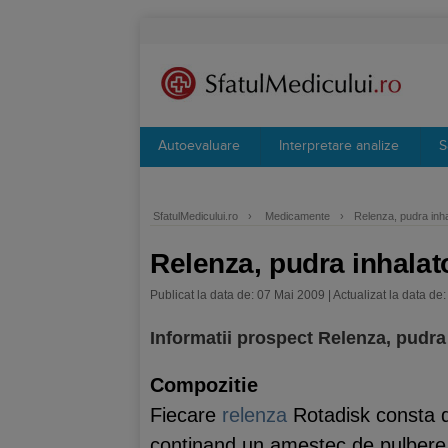
Autoevaluare
Interpretare analize
S
SfatulMedicului.ro
›
Medicamente
›
Relenza, pudra inha
Relenza, pudra inhalat
Publicat la data de: 07 Mai 2009 | Actualizat la data de:
Informatii prospect Relenza, pudra
Compozitie
Fiecare
relenza
Rotadisk consta di
continand un amestec de pulber