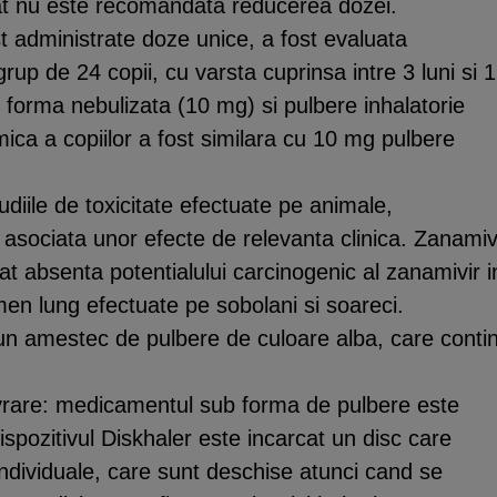
ncat nu este recomandata reducerea dozei.
ost administrate doze unice, a fost evaluata
up de 24 copii, cu varsta cuprinsa intre 3 luni si 
b forma nebulizata (10 mg) si pulbere inhalatorie
ca a copiilor a fost similara cu 10 mg pulbere
udiile de toxicitate efectuate pe animale,
 asociata unor efecte de relevanta clinica. Zanamiv
iat absenta potentialului carcinogenic al zanamivir i
men lung efectuate pe sobolani si soareci.
 un amestec de pulbere de culoare alba, care conti
evrare: medicamentul sub forma de pulbere este
ispozitivul Diskhaler este incarcat un disc care
individuale, care sunt deschise atunci cand se