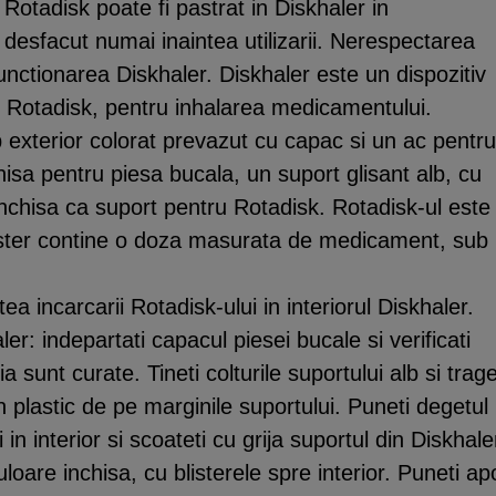
Rotadisk poate fi pastrat in Diskhaler in
 desfacut numai inaintea utilizarii. Nerespectarea
functionarea Diskhaler. Diskhaler este un dispozitiv
n Rotadisk, pentru inhalarea medicamentului.
p exterior colorat prevazut cu capac si un ac pentru
isa pentru piesa bucala, un suport glisant alb, cu
inchisa ca suport pentru Rotadisk. Rotadisk-ul este
lister contine o doza masurata de medicament, sub
ntea incarcarii Rotadisk-ului in interiorul Diskhaler.
er: indepartati capacul piesei bucale si verificati
ia sunt curate. Tineti colturile suportului alb si trage
n plastic de pe marginile suportului. Puneti degetul
 in interior si scoateti cu grija suportul din Diskhale
loare inchisa, cu blisterele spre interior. Puneti ap