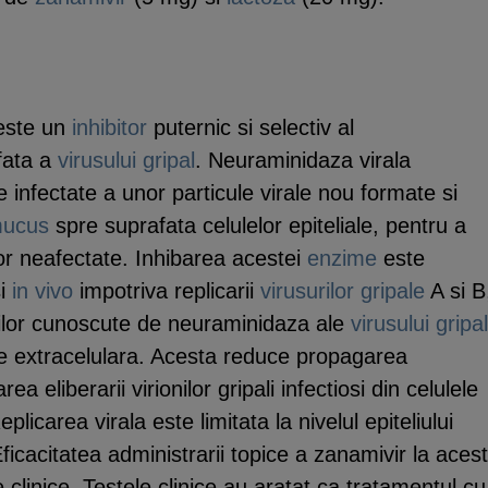
ste un
inhibitor
puternic si selectiv al
fata a
virusului
gripal
. Neuraminidaza virala
le infectate a unor particule virale nou formate si
ucus
spre suprafata celulelor epiteliale, pentru a
lor neafectate. Inhibarea acestei
enzime
este
i
in vivo
impotriva replicarii
virusurilor
gripale
A si B
rilor cunoscute de neuraminidaza ale
virusului
gripal
e extracelulara. Acesta reduce propagarea
rea eliberarii virionilor gripali infectiosi din celulele
eplicarea virala este limitata la nivelul epiteliului
Eficacitatea administrarii topice a zanamivir la acest
e clinice. Testele clinice au aratat ca tratamentul cu