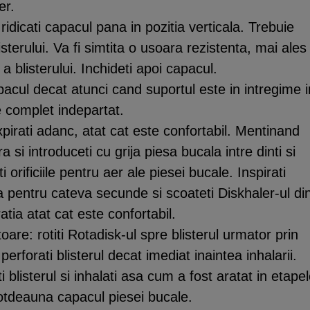
er.
 ridicati capacul pana in pozitia verticala. Trebuie
sterului. Va fi simtita o usoara rezistenta, mai ales
a blisterului. Inchideti apoi capacul.
apacul decat atunci cand suportul este in intregime i
e complet indepartat.
xpirati adanc, atat cat este confortabil. Mentinand
ra si introduceti cu grija piesa bucala intre dinti si
orificiile pentru aer ale piesei bucale. Inspirati
a pentru cateva secunde si scoateti Diskhaler-ul di
atia atat cat este confortabil.
are: rotiti Rotadisk-ul spre blisterul urmator prin
rforati blisterul decat imediat inaintea inhalarii.
 blisterul si inhalati asa cum a fost aratat in etape
ntotdeauna capacul piesei bucale.