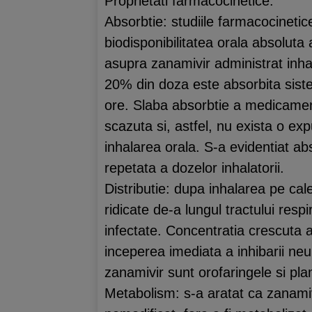
Proprietati farmacocinetice:
Absorbtie: studiile farmacocineti
biodisponibilitatea orala absoluta
asupra zanamivir administrat inhal
20% din doza este absorbita siste
ore. Slaba absorbtie a medicament
scazuta si, astfel, nu exista o e
inhalarea orala. S-a evidentiat ab
repetata a dozelor inhalatorii.
Distributie: dupa inhalarea pe cal
ridicate de-a lungul tractului resp
infectate. Concentratia crescuta a 
inceperea imediata a inhibarii neu
zanamivir sunt orofaringele si pl
Metabolism: s-a aratat ca zanami