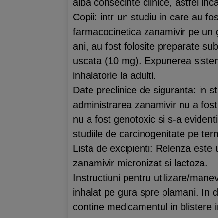
aiba consecinte clinice, astfel i
Copii: intr-un studiu in care au f
farmacocinetica zanamivir pe un gr
ani, au fost folosite preparate su
uscata (10 mg). Expunerea sistemi
inhalatorie la adulti.
Date preclinice de siguranta: in st
administrarea zanamivir nu a fost
nu a fost genotoxic si s-a evident
studiile de carcinogenitate pe ter
Lista de excipienti: Relenza este
zanamivir micronizat si lactoza.
Instructiuni pentru utilizare/man
inhalat pe gura spre plamani. In d
contine medicamentul in blistere 