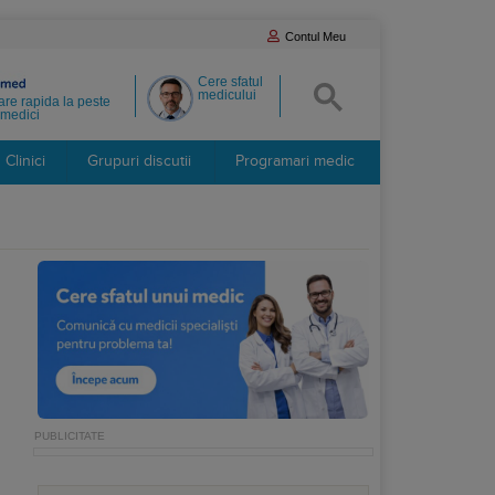
Contul Meu
Cere sfatul
medicului
re rapida la peste
medici
Clinici
Grupuri discutii
Programari medic