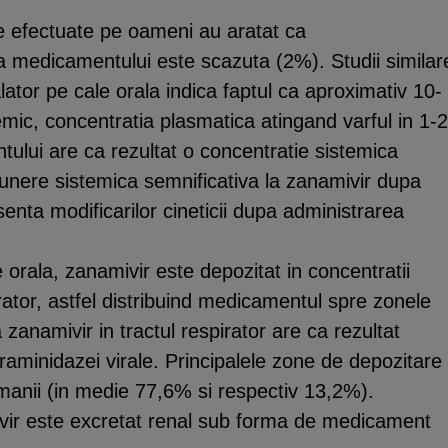
ce efectuate pe oameni au aratat ca
 a medicamentului este scazuta (2%). Studii similar
ator pe cale orala indica faptul ca aproximativ 10-
mic, concentratia plasmatica atingand varful in 1-2
ului are ca rezultat o concentratie sistemica
xpunere sistemica semnificativa la zanamivir dupa
senta modificarilor cineticii dupa administrarea
e orala, zanamivir este depozitat in concentratii
irator, astfel distribuind medicamentul spre zonele
zanamivir in tractul respirator are ca rezultat
raminidazei virale. Principalele zone de depozitare
amanii (in medie 77,6% si respectiv 13,2%).
vir este excretat renal sub forma de medicament