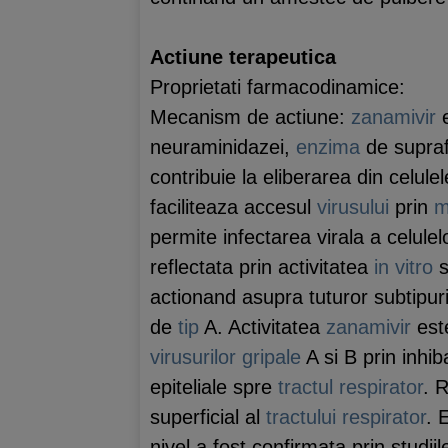
Actiune terapeutica
Proprietati farmacodinamice:
Mecanism de actiune:
zanamivir
e
neuraminidazei,
enzima
de supra
contribuie la eliberarea din celule
faciliteaza accesul
virusului
prin
m
permite infectarea virala a celule
reflectata prin activitatea
in vitro
s
actionand asupra tuturor subtipu
de
tip
A. Activitatea
zanamivir
est
virusurilor
gripale
A si B prin inhiba
epiteliale spre
tractul respirator
. R
superficial al
tractului respirator
. 
nivel a fost confirmata prin studiil