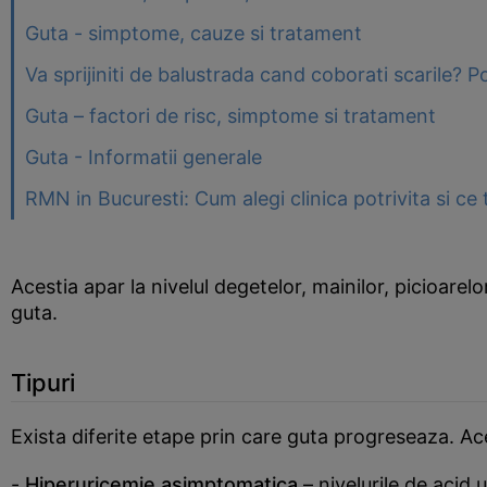
Guta - simptome, cauze si tratament
Va sprijiniti de balustrada cand coborati scarile? 
Guta – factori de risc, simptome si tratament
Guta - Informatii generale
RMN in Bucuresti: Cum alegi clinica potrivita si ce t
Acestia apar la nivelul degetelor, mainilor, picioarelo
guta.
Tipuri
Exista diferite etape prin care guta progreseaza. Ac
-
Hiperuricemie asimptomatica
– nivelurile de acid u