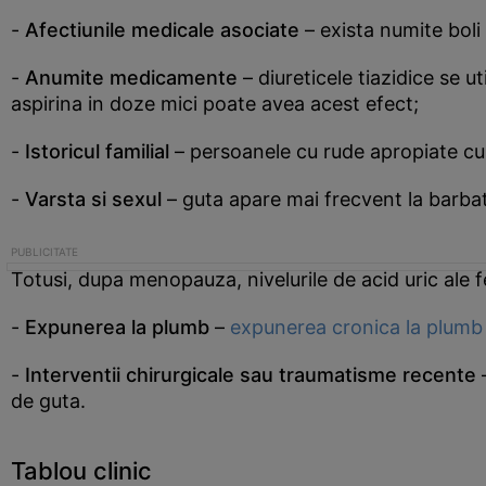
-
Afectiunile medicale asociate
– exista numite boli
-
Anumite medicamente
– diureticele tiazidice se u
aspirina in doze mici poate avea acest efect;
-
Istoricul familial
– persoanele cu rude apropiate cu 
-
Varsta si sexul
– guta apare mai frecvent la barbati
Totusi, dupa menopauza, nivelurile de acid uric ale f
-
Expunerea la plumb
–
expunerea cronica la plumb
-
Interventii chirurgicale sau traumatisme recente
–
de guta.
Tablou clinic