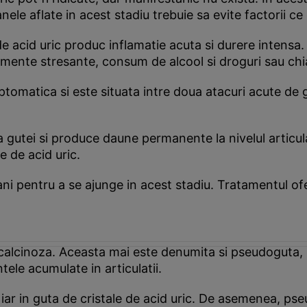
nele aflate in acest stadiu trebuie sa evite factorii ce
e acid uric produc inflamatie acuta si durere intensa
enimente stresante, consum de alcool si droguri sau ch
omatica si este situata intre doua atacuri acute de g
utei si produce daune permanente la nivelul articulatii
e de acid uric.
i pentru a se ajunge in acest stadiu. Tratamentul ofer
calcinoza. Aceasta mai este denumita si pseudoguta, 
ele acumulate in articulatii.
 iar in guta de cristale de acid uric. De asemenea, ps