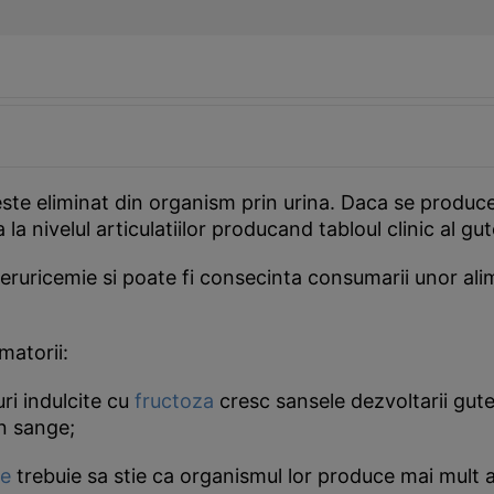
este eliminat din organism prin urina. Daca se produce
 nivelul articulatiilor producand tabloul clinic al gut
peruricemie si poate fi consecinta consumarii unor a
matorii:
ri indulcite cu
fructoza
cresc sansele dezvoltarii gute
in sange;
le
trebuie sa stie ca organismul lor produce mai mult acid