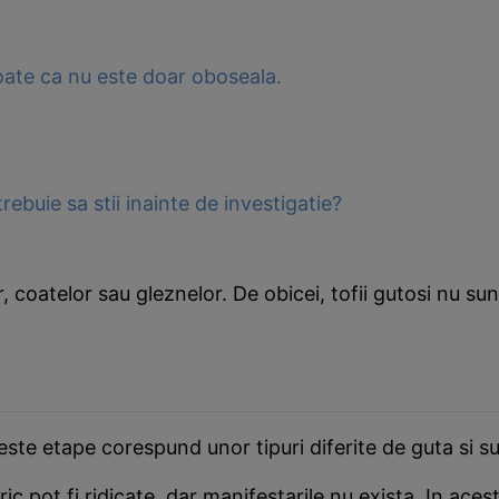
Poate ca nu este doar oboseala.
rebuie sa stii inainte de investigatie?
r, coatelor sau gleznelor. De obicei, tofii gutosi nu su
este etape corespund unor tipuri diferite de guta si s
ric pot fi ridicate, dar manifestarile nu exista. In ace