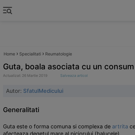
›
›
Home
Specialitati
Reumatologie
Guta, boala asociata cu un consum
Actualizat: 26 Martie 2019
Salveaza articol
Autor:
SfatulMedicului
Generalitati
Guta este o forma comuna si complexa de
artrita
ce
afecteaza degetul mare al piciorului (halucele).