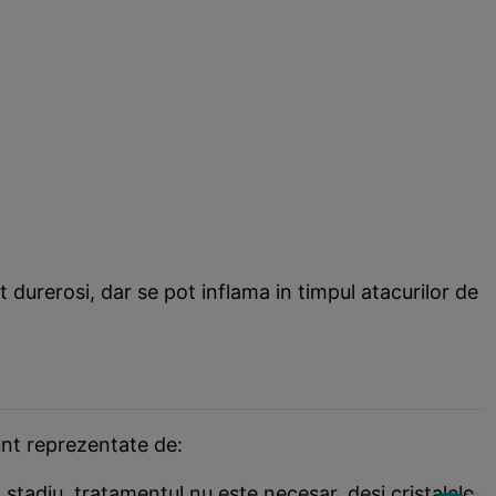
nt durerosi, dar se pot inflama in timpul atacurilor de
unt reprezentate de:
st stadiu, tratamentul nu este necesar, desi cristalele