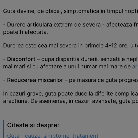
Guta devine, de obicei, simptomatica in timpul nopti
-
Durere articulara extrem de severa
- afecteaza fre
poate fi afectata.
Durerea este cea mai severa in primele 4-12 ore, ult
-
Disconfort
– dupa disparitia durerii, senzatiile ne
mai mari si cu afectare a unui numar mai mare de
ar
-
Reducerea miscarilo
r – pe masura ce guta progrese
In cazuri grave, guta poate duce la diferite complicat
afectiune. De asemenea, in cazuri avansate, guta po
Citeste si despre:
Guta - cauze, simptome, tratament