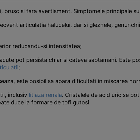
i, brusc si fara avertisment. Simptomele principale s
cvent articulatia halucelui, dar si gleznele, genunchii,
erior reducandu-si intensitatea;
placute pot persista chiar si cateva saptamani. Este p
ticulatii
;
aza, este posibil sa apara dificultati in miscarea norma
ii, inclusiv
litiaza renala
. Cristalele de acid uric se p
ate duce la formare de tofi gutosi.