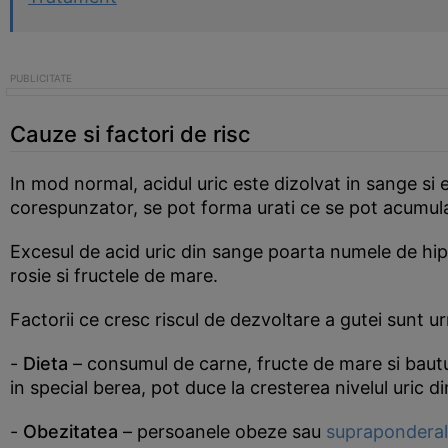
Cauze si factori de risc
In mod normal, acidul uric este dizolvat in sange si 
corespunzator, se pot forma urati ce se pot acumula la
Excesul de acid uric din sange poarta numele de hi
rosie si fructele de mare.
Factorii ce cresc riscul de dezvoltare a gutei sunt ur
-
Dieta
– consumul de carne, fructe de mare si bautu
in special berea, pot duce la cresterea nivelul uric d
-
Obezitatea
– persoanele obeze sau
suprapondera