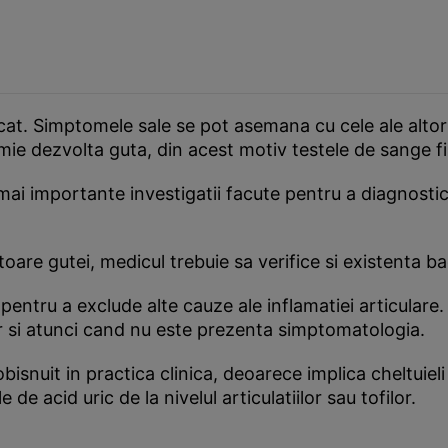
icat. Simptomele sale se pot asemana cu cele ale altor
mie dezvolta guta, din acest motiv testele de sange fi
le mai importante investigatii facute pentru a diagnos
 gutei, medicul trebuie sa verifice si existenta bacter
e pentru a exclude alte cauze ale inflamatiei articular
hiar si atunci cand nu este prezenta simptomatologia.
bisnuit in practica clinica, deoarece implica cheltuieli
e acid uric de la nivelul articulatiilor sau tofilor.