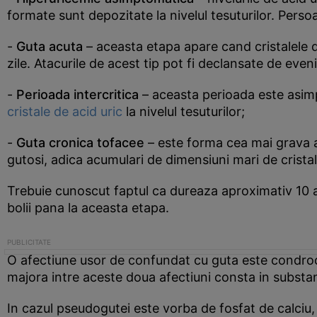
formate sunt depozitate la nivelul tesuturilor. Persoa
-
Guta acuta
– aceasta etapa apare cand cristalele d
zile. Atacurile de acest tip pot fi declansate de ev
-
Perioada intercritica
– aceasta perioada este asimpt
cristale de acid uric
la nivelul tesuturilor;
-
Guta cronica tofacee
– este forma cea mai grava a g
gutosi, adica acumulari de dimensiuni mari de cristal
Trebuie cunoscut faptul ca dureaza aproximativ 10 an
bolii pana la aceasta etapa.
O afectiune usor de confundat cu guta este condro
majora intre aceste doua afectiuni consta in substant
In cazul pseudogutei este vorba de fosfat de calciu,