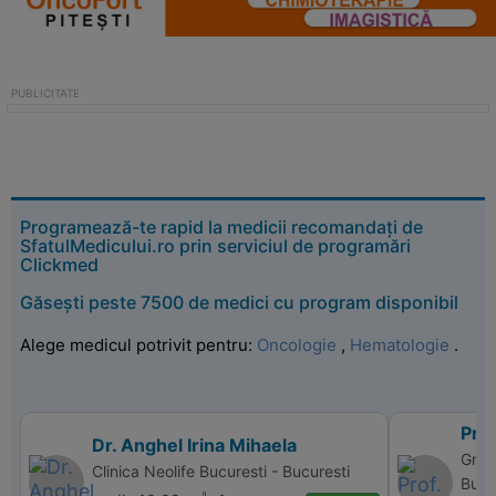
Programează-te rapid la medicii recomandați de
SfatulMedicului.ro prin serviciul de programări
Clickmed
Găsești peste 7500 de medici cu program disponibil
Alege medicul potrivit pentru:
Oncologie
,
Hematologie
.
Pro
Dr. Anghel Irina Mihaela
Grou
Clinica Neolife Bucuresti - Bucuresti
Bucu