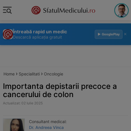
Întreabă rapid un medic
×
▶ GooglePlay
Descarcă aplicația gratuit
›
›
Home
Specialitati
Oncologie
Importanta depistarii precoce a
cancerului de colon
Actualizat: 02 Iulie 2025
Consultant medical:
Dr. Andreea Vinca