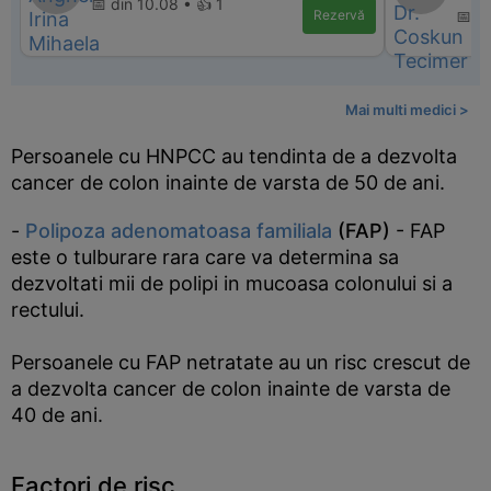
📅 din 10.08 • 👍 1
Rezervă
📅 d
Mai multi medici >
Persoanele cu HNPCC au tendinta de a dezvolta
cancer de colon inainte de varsta de 50 de ani.
-
Polipoza adenomatoasa familiala
(FAP)
- FAP
este o tulburare rara care va determina sa
dezvoltati mii de polipi in mucoasa colonului si a
rectului.
Persoanele cu FAP netratate au un risc crescut de
a dezvolta cancer de colon inainte de varsta de
40 de ani.
Factori de risc