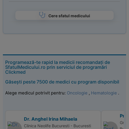
Cere sfatul medicului
Programează-te rapid la medicii recomandați de
SfatulMedicului.ro prin serviciul de programări
Clickmed
Găsești peste 7500 de medici cu program disponibil
Alege medicul potrivit pentru:
Oncologie
,
Hematologie
.
Pro
Dr. Anghel Irina Mihaela
Grou
Clinica Neolife Bucuresti - Bucuresti
Bucu