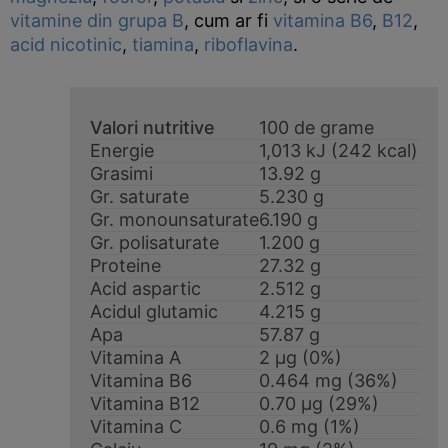
vitamine din grupa B
, cum ar fi
vitamina B6
,
B12
,
acid nicotinic
,
tiamina
,
riboflavina
.
Valori nutritive
100 de grame
Energie
1,013 kJ (242 kcal)
Grasimi
13.92 g
Gr. saturate
5.230 g
Gr. monounsaturate
6.190 g
Gr. polisaturate
1.200 g
Proteine
27.32 g
Acid aspartic
2.512 g
Acidul glutamic
4.215 g
Apa
57.87 g
Vitamina A
2 μg (0%)
Vitamina B6
0.464 mg (36%)
Vitamina B12
0.70 μg (29%)
Vitamina C
0.6 mg (1%)