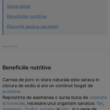
Generalitati
Beneficiile nutritive
Riscurile asupra sanatatii
Beneficiile nutritive
Carnea de porc in stare naturala este saraca in
clorura de sodiu si are un continut bogat de
proteine
.
Reprezinta de asemenea o sursa buna de
vitamine
si minerale
, necesare unui organism sanatos:
fier
,
magneziu
,
fosfor
,
potasiu
si
zinc
, si o serie de