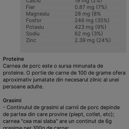
Calciu
19 mg (2%)
Fier
0.87 mg (7%)
Magnesiu
28 mg (8%
Fosfor
246 mg (35%)
Potasiu
423 mg (9%)
Sodiu
62 mg (3%)
Zinc
2.39 mg (24%)
Proteine
Carnea de porc este o sursa minunata de
proteine. O portie de carne de 100 de grame ofera
aproximativ jumatate din necesarul zilnic al unei
persoane adulte.
Grasimi
- Continutul de grasimi al carnii de porc depinde
de partea din care provine (piept, cotlet, etc);
carnea "cea mai slaba" are un continut de 6g
grasime per 100g de carne;