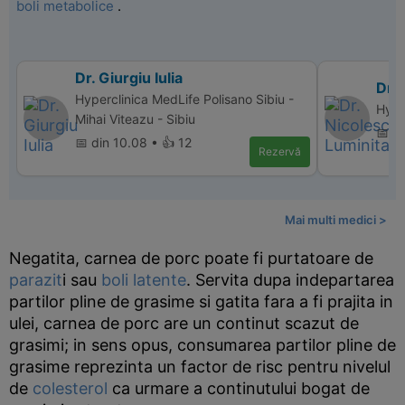
boli metabolice
.
Dr. Giurgiu Iulia
Dr. 
Hyperclinica MedLife Polisano Sibiu -
Hype
Mihai Viteazu - Sibiu
📅 d
📅 din 10.08 • 👍 12
Rezervă
Mai multi medici >
Negatita, carnea de porc poate fi purtatoare de
parazit
i sau
boli latente
. Servita dupa indepartarea
partilor pline de grasime si gatita fara a fi prajita in
ulei, carnea de porc are un continut scazut de
grasimi; in sens opus, consumarea partilor pline de
grasime reprezinta un factor de risc pentru nivelul
de
colesterol
ca urmare a continutului bogat de