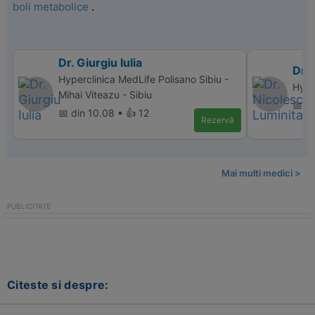
boli metabolice
.
Dr. Giurgiu Iulia
Dr. 
Hyperclinica MedLife Polisano Sibiu -
Hype
Mihai Viteazu - Sibiu
📅 d
📅 din 10.08 • 👍 12
Rezervă
Mai multi medici >
Citeste si despre: