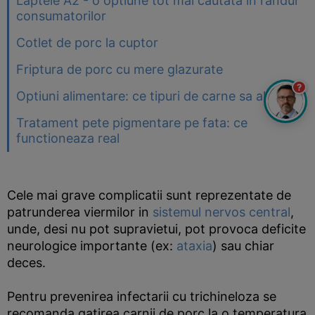
Laptele A2 - o optiune tot mai cautata in randul
consumatorilor
Cotlet de porc la cuptor
Friptura de porc cu mere glazurate
?
Optiuni alimentare: ce tipuri de carne sa alegem
Tratament pete pigmentare pe fata: ce
functioneaza real
Cele mai grave complicatii sunt reprezentate de
patrunderea viermilor in
sistemul nervos central
,
unde, desi nu pot supravietui, pot provoca deficite
neurologice importante (ex:
ataxia
) sau chiar
deces.
Pentru prevenirea infectarii cu trichineloza se
recomanda gatirea carnii de porc la o temperatura