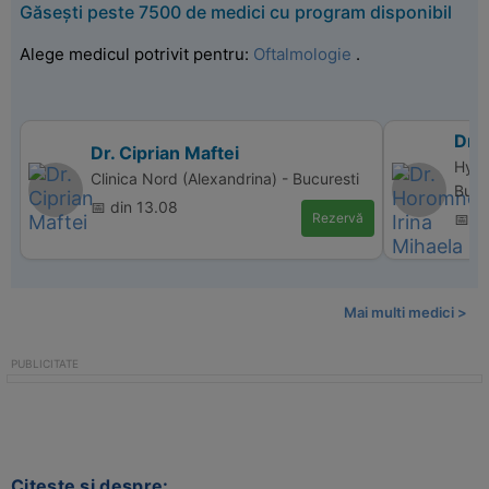
Găsești peste 7500 de medici cu program disponibil
Alege medicul potrivit pentru:
Oftalmologie
.
Dr.
Dr. Ciprian Maftei
Hype
Clinica Nord (Alexandrina) - Bucuresti
Bucu
📅 din 13.08
Rezervă
📅 d
Mai multi medici >
Citeste si despre: