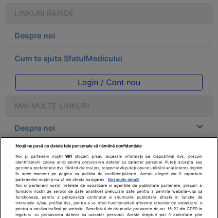
LINKURI RAPIDE
Despre noi
Cum te ajuta SfatulMedicului
Login / Cont nou
MAI MULTE LINKURI
Despre noi
Nouă ne pasă ca datele tale personale să rămână confidențiale
Legal
Noi și partenerii noștri
961
stocăm și/sau accesăm informații pe dispozitivul dvs., precum
identificatorii cookie unici pentru prelucrarea datelor cu caracter personal. Puteți accepta sau
gestiona preferințele dvs. făcând clic mai jos, respectiv vă puteți opune utilizării unui interes legitim
Drepturile consumatorului
în orice moment pe pagina cu politica de confidențialitate. Aceste alegeri vor fi raportate
partenerilor noștri și nu vă vor afecta navigarea.
Mai multe detalii
Noi si partenerii nostri (retelele de socializare si agentiile de publicitate partenere, precum si
furnizorii nostri de servicii de date analitice) prelucram date pentru a permite website-ului sa
Parteneri
functioneze, pentru a personaliza continutul si anunturile publicitare afisate in functie de
interesele si/sau profilul dvs., pentru a va oferi functionalitati aferente retelelor de socializare si
pentru a analiza traficul pe website. Beneficiati de drepturile prevazute de art. 15-22 din GDPR in
legatura cu prelucrarea datelor cu caracter personal. Aceste drepturi pot fi exercitate prin