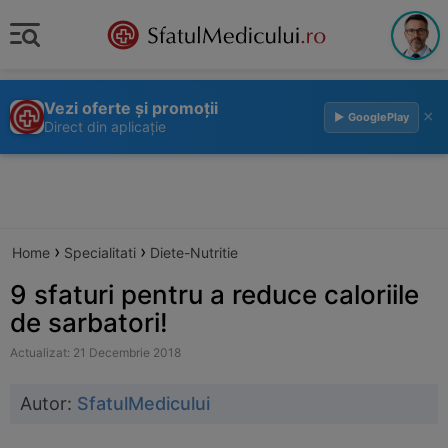
Vezi oferte și promoții
×
▶ GooglePlay
Direct din aplicație
›
›
Home
Specialitati
Diete-Nutritie
9 sfaturi pentru a reduce caloriile
de sarbatori!
Actualizat: 21 Decembrie 2018
Autor:
SfatulMedicului