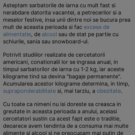
Asteptam sarbatorile de iarna cu mult fast si
nerabdare datorita vacantei, a petrecerilor si a
meselor festive, insa unii dintre noi se bucura prea
mult de aceasta perioada si fac
excese de
alimentatie
, de
alcool
sau de stat pe partie cu
schiurile, sania sau snowboard-ul.
Potrivit studiilor realizate de cercetatorii
americani, conationalii lor se ingrasa anual, in
timpul sarbatorilor de iarna cu 1-2 kg, iar aceste
kilograme tind sa devina "bagaje permanente".
Acumularea acestor kilograme determina, in timp,
supraponderabilitate
si, mai tarziu, a
obezitate
.
Cu toate ca nimeni nu isi doreste sa creasca in
greutate in aceasta perioada a anului, aceiasi
cercetatori sustin ca acest fapt este o traditie,
deoarece avem tendinta de a consuma mai multe
alimente si alcool si ne preocupam mai putin de