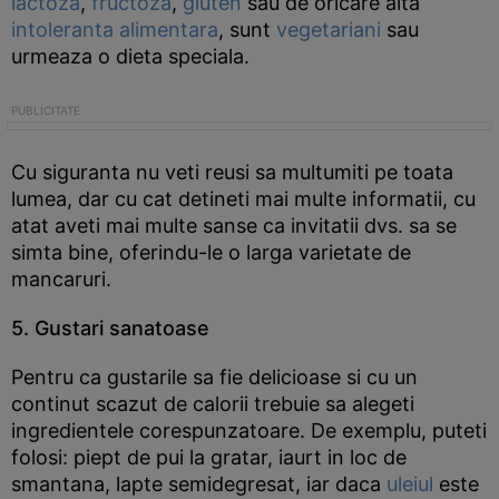
lactoza
,
fructoza
,
gluten
sau de oricare alta
intoleranta alimentara
, sunt
vegetariani
sau
urmeaza o dieta speciala.
Cu siguranta nu veti reusi sa multumiti pe toata
lumea, dar cu cat detineti mai multe informatii, cu
atat aveti mai multe sanse ca invitatii dvs. sa se
simta bine, oferindu-le o larga varietate de
mancaruri.
5. Gustari sanatoase
Pentru ca gustarile sa fie delicioase si cu un
continut scazut de calorii trebuie sa alegeti
ingredientele corespunzatoare. De exemplu, puteti
folosi: piept de pui la gratar, iaurt in loc de
smantana, lapte semidegresat, iar daca
uleiul
este