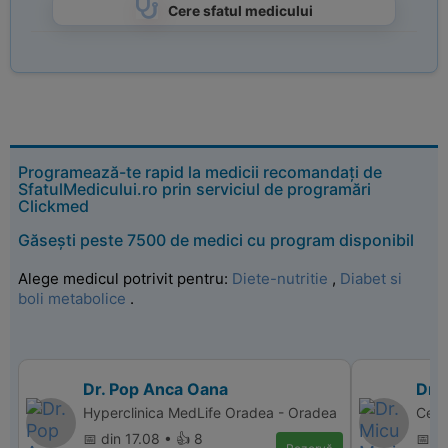
Cere sfatul medicului
Programează-te rapid la medicii recomandați de
SfatulMedicului.ro prin serviciul de programări
Clickmed
Găsești peste 7500 de medici cu program disponibil
Alege medicul potrivit pentru:
Diete-nutritie
,
Diabet si
boli metabolice
.
Dr. Pop Anca Oana
Dr.
Hyperclinica MedLife Oradea - Oradea
Cent
📅 din 17.08 • 👍 8
📅 d