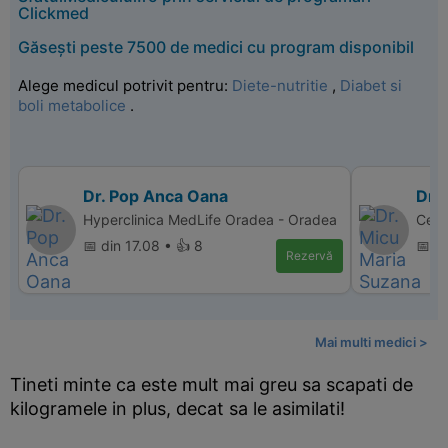
Clickmed
Găsești peste 7500 de medici cu program disponibil
Alege medicul potrivit pentru:
Diete-nutritie
,
Diabet si
boli metabolice
.
Dr. Pop Anca Oana
Dr.
Hyperclinica MedLife Oradea - Oradea
Cent
📅 din 17.08 • 👍 8
📅 d
Rezervă
Mai multi medici >
Tineti minte ca este mult mai greu sa scapati de
kilogramele in plus, decat sa le asimilati!