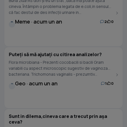
Buna ziua!As dori și eu un sfat ,dacă mă poate ajuta
cineva. Întâmpin o problema legata de e.coli,in sensul
că fac destul de des infecții urinare in...
Meme · acum un an
2
0
M
Puteți să mă ajutați cu citirea analizelor?
Flora microbiana - Prezenti cocobacili si bacili Gram
variabili cu aspect microscopic sugestiv de vaginoza
bacteriana. Trichomonas vaginalis - prezumtiv...
Geo · acum un an
1
0
G
Sunt in dilema,cineva care a trecut prin așa
ceva?