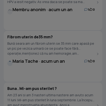
HPV a iesit negativ. As vrea daca se poate sa ma...
Membru anonim · acum un an
1
0
Fibrom uterin de35 mm?
Bună seara am un fibrom uterin se 35 mm care apasă pe
un pic pe vezica urinară ce se poate face fără
operație,menționez că nu am hemoragie,am...
Maria Tache · acum un an
1
0
M
Buna . Mi-am pus sterilet ?
Am 23 ani si am 3 nasteri ultima nastere am avuto acum
11 luni .Mi-am pus sterilet în luna septembrie. La început
am avut menstruatia abundenta . Apoi a...