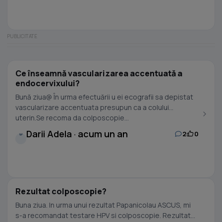
Ce înseamnă vascularizarea accentuată a
endocervixului?
Bună ziua@ În urma efectuării u ei ecografii sa depistat
vascularizare accentuata presupun ca a colului
uterin.Se recoma da colposcopie...
Darii Adela · acum un an
2
0
D
Rezultat colposcopie?
Buna ziua. In urma unui rezultat Papanicolau ASCUS, mi
s-a recomandat testare HPV si colposcopie. Rezultatul