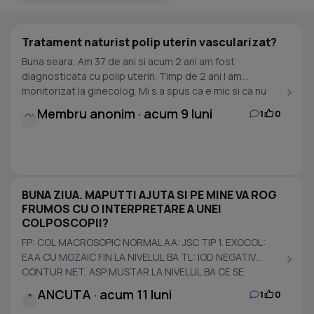
Tratament naturist polip uterin vascularizat?
Buna seara, Am 37 de ani si acum 2 ani am fost
diagnosticata cu polip uterin. Timp de 2 ani l am
monitorizat la ginecolog. Mi s a spus ca e mic si ca nu
tb...
Membru anonim · acum 9 luni
1
0
BUNA ZIUA. MAPUTTI AJUTA SI PE MINE VA ROG
FRUMOS CU O INTERPRETARE A UNEI
COLPOSCOPII?
FP: COL MACROSOPIC NORMAL AA: JSC TIP 1. EXOCOL:
EAA CU MOZAIC FIN LA NIVELUL BA TL: IOD NEGATIV
CONTUR NET, ASP MUSTAR LA NIVELUL BA CE SE
INTINDE PANA IN...
ANCUTA · acum 11 luni
1
0
A