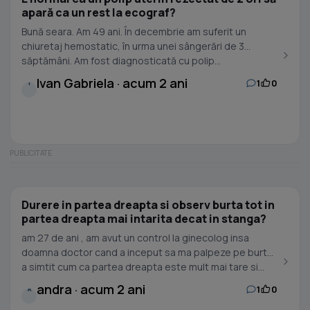
apară ca un rest la ecograf?
Bună seara. Am 49 ani. În decembrie am suferit un
chiuretaj hemostatic, în urma unei sângerări de 3
săptămâni. Am fost diagnosticată cu polip...
Ivan Gabriela · acum 2 ani
1
0
I
Durere in partea dreapta si observ burta tot in
partea dreapta mai intarita decat in stanga?
am 27 de ani , am avut un control la ginecolog insa
doamna doctor cand a inceput sa ma palpeze pe burta
a simtit cum ca partea dreapta este mult mai tare si...
andra · acum 2 ani
1
0
A