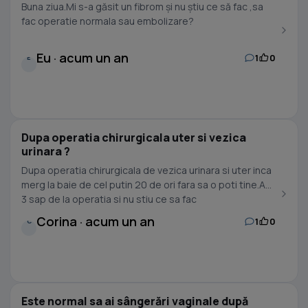
Buna ziua.Mi s-a găsit un fibrom și nu știu ce să fac ,sa
fac operatie normala sau embolizare?
Eu · acum un an
1
0
E
Dupa operatia chirurgicala uter si vezica
urinara ?
Dupa operatia chirurgicala de vezica urinara si uter inca
merg la baie de cel putin 20 de ori fara sa o poti tine.Am
3 sap de la operatia si nu stiu ce sa fac
Corina · acum un an
1
0
C
Este normal sa ai sângerări vaginale după