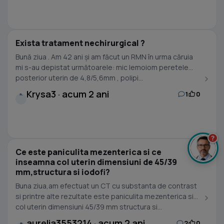
Exista tratament nechirurgical ?
Bună ziua . Am 42 ani și am făcut un RMN în urma căruia
mi s-au depistat următoarele: mic lemoiom peretele
posterior uterin de 4,8/5,6mm , polipi...
Krysa3 · acum 2 ani
1
0
K
?
Ce este paniculita mezenterica si ce
inseamna col uterin dimensiuni de 45/39
mm,structura si iodofi?
Buna ziua,am efectuat un CT cu substanta de contrast
si printre alte rezultate este paniculita mezenterica si
col uterin dimensiuni 45/39 mm structura si...
aurelia3553214 · acum 2 ani
2
0
A