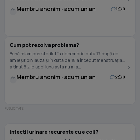
Membru anonim · acum un an
1
0
Cum pot rezolva problema?
Bună miam pus sterilet în decembrie data 17 după ce
am ieșit din lauza și în data de 18 a început menstruația
a ținut 8 zile apoi luna asta nu mia...
Membru anonim · acum un an
2
0
Infecții urinare recurente cu e coli?