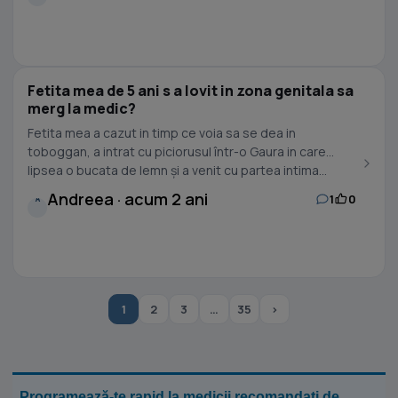
Fetita mea de 5 ani s a lovit in zona genitala sa
merg la medic?
Fetita mea a cazut in timp ce voia sa se dea in
toboggan, a intrat cu piciorusul într-o Gaura in care
lipsea o bucata de lemn și a venit cu partea intima...
Andreea · acum 2 ani
1
0
A
1
2
3
…
35
›
Programează-te rapid la medicii recomandați de