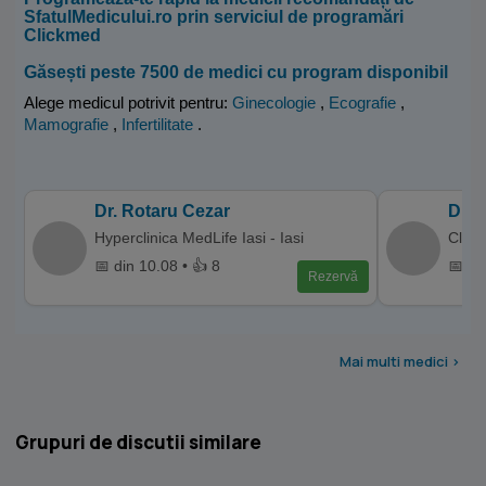
SfatulMedicului.ro prin serviciul de programări
Clickmed
Găsești peste 7500 de medici cu program disponibil
Alege medicul potrivit pentru:
Ginecologie
,
Ecografie
,
Mamografie
,
Infertilitate
.
Dr. Rotaru Cezar
Dr. 
Hyperclinica MedLife Iasi - Iasi
Clini
📅 din 10.08 • 👍 8
📅 di
Rezervă
Mai multi medici >
Grupuri de discutii similare