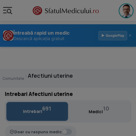
Întreabă rapid un medic
×
▶ GooglePlay
Descarcă aplicația gratuit
›
Afectiuni uterine
Comunitate
Intrebari Afectiuni uterine
691
10
Intrebari
Medici
Doar cu raspuns medic