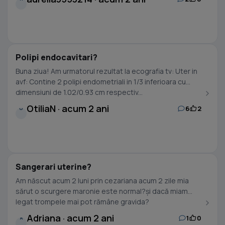
Polipi endocavitari?
Buna ziua! Am urmatorul rezultat la ecografia tv: Uter in
avf: Contine 2 polipi endometriali in 1/3 inferioara cu
dimensiuni de 1.02/0.93 cm respectiv...
OtiliaN · acum 2 ani
6
2
O
Sangerari uterine?
Am născut acum 2 luni prin cezariana acum 2 zile mia
sărut o scurgere maronie este normal?și dacă miam
legat trompele mai pot rămâne gravida?
Adriana · acum 2 ani
1
0
A