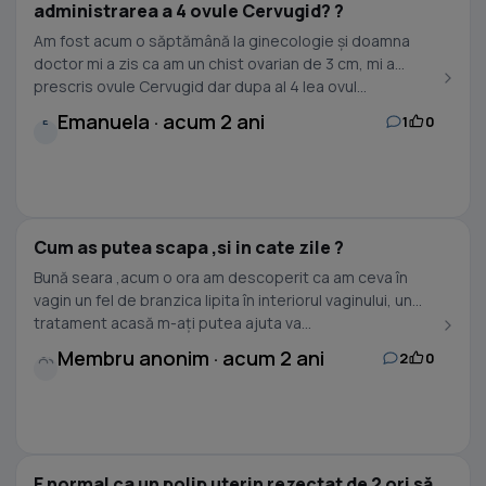
administrarea a 4 ovule Cervugid? ?
Am fost acum o săptămână la ginecologie și doamna
doctor mi a zis ca am un chist ovarian de 3 cm, mi a
prescris ovule Cervugid dar dupa al 4 lea ovul...
Emanuela · acum 2 ani
1
0
E
Cum as putea scapa ,si in cate zile ?
Bună seara ,acum o ora am descoperit ca am ceva în
vagin un fel de branzica lipita în interiorul vaginului, un
tratament acasă m-ați putea ajuta va...
Membru anonim · acum 2 ani
2
0
E normal ca un polip uterin rezectat de 2 ori să