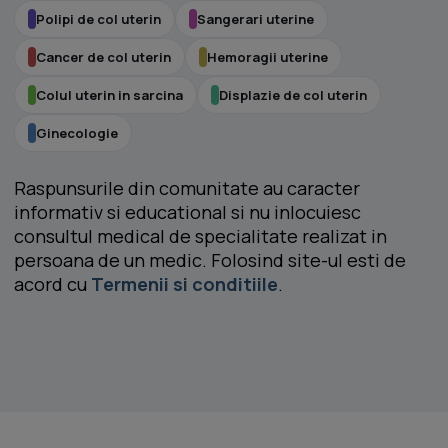
Polipi de col uterin
Sangerari uterine
Cancer de col uterin
Hemoragii uterine
Colul uterin in sarcina
Displazie de col uterin
Ginecologie
Raspunsurile din comunitate au caracter
informativ si educational si nu inlocuiesc
consultul medical de specialitate realizat in
persoana de un medic. Folosind site-ul esti de
acord cu
Termenii si conditiile
.