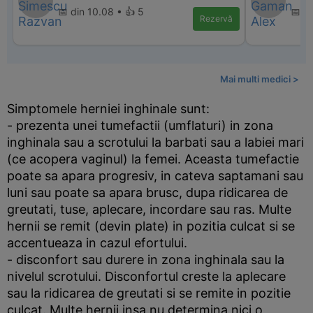
📅 din 10.08 • 👍 5
📅 d
Rezervă
Mai multi medici >
Simptomele herniei inghinale sunt:
- prezenta unei tumefactii (umflaturi) in zona
inghinala sau a scrotului la barbati sau a labiei mari
(ce acopera vaginul) la femei. Aceasta tumefactie
poate sa apara progresiv, in cateva saptamani sau
luni sau poate sa apara brusc, dupa ridicarea de
greutati, tuse, aplecare, incordare sau ras. Multe
hernii se remit (devin plate) in pozitia culcat si se
accentueaza in cazul efortului.
- disconfort sau durere in zona inghinala sau la
nivelul scrotului. Disconfortul creste la aplecare
sau la ridicarea de greutati si se remite in pozitie
culcat. Multe hernii insa nu determina nici o