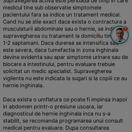
Supravegerea activa este perioada de timp in care
medicul tine sub observatie simptomele
pacientului fara sa indice un tratament medical.
Cand nu se stie exact daca exista o contractura a
musculaturii abdominale sau o hernie, se indica
?
supravegherea cu tratament la domiciliu timp de
1-2 saptamani. Daca durerea se intensifica sau
este severa, daca tumefactia in zona inghinala
devine evidenta sau apar simptome urinare sau de
blocare a intestinului, pentru evaluare trebuie
solicitat un medic specialist. Supravegherea
vigilenta nu este indicata la sugari si la copiii ce au
hernie inghinala.
Daca exista o umflatura ce poate fi impinsa inapoi
in abdomen printr-o presiune usoara, iar
diagnosticul de hernie inghinala inca nu s-a
stabilit, se recomanda programarea unui consult
medical pentru evaluare. Dupa consultarea