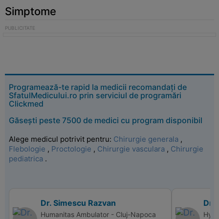
Simptome
Programează-te rapid la medicii recomandați de
SfatulMedicului.ro prin serviciul de programări
Clickmed
Găsești peste 7500 de medici cu program disponibil
Alege medicul potrivit pentru:
Chirurgie generala
,
Flebologie
,
Proctologie
,
Chirurgie vasculara
,
Chirurgie
pediatrica
.
Dr. Simescu Razvan
Dr.
Humanitas Ambulator - Cluj-Napoca
Hype