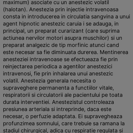
maximum) asociate cu un anestezic volatil
(halotan). Anestezia prin injectie intravenoasa
consta in introducerea in circulatia sangvina a unui
agent hipnotic anestezic caruia i se adauga, in
principal, un preparat curarizant (care suprima
actiunea nervilor motori asupra muschilor) si un
preparat analgezic de tip morfinic atunci cand
este necesar sa fie diminuata durerea. Mentinerea
anesteziei intravenoase se efectueaza fie prin
reinjectarea periodica a agentilor anestezici
intravenosi, fie prin inhalarea unui anestezic
volatil. Anestezia generala necesita o
supraveghere permanenta a functiilor vitale,
respiratorii si circulatorii ale pacientului pe toata
durata interventiei. Anestezistul controleaza
presiunea arteriala si intreprinde, daca este
necesar, o perfuzie adaptata. Ei supravegheaza
profunzimea somnului, care trebuie sa ramana la
stadiul chirurgical, adica cu respiratie regulata si