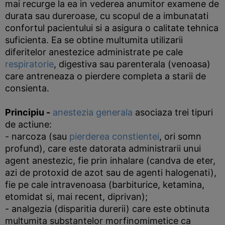
mai recurge la ea in vederea anumitor examene de
durata sau dureroase, cu scopul de a imbunatati
confortul pacientului si a asigura o calitate tehnica
suficienta. Ea se obtine multumita utilizarii
diferitelor anestezice administrate pe cale
respiratorie
, digestiva sau parenterala (venoasa)
care antreneaza o pierdere completa a starii de
consienta.
Principiu
-
anestezia generala
asociaza trei tipuri
de actiune:
- narcoza (sau
pierderea constientei
, ori somn
profund), care este datorata administrarii unui
agent anestezic, fie prin inhalare (candva de eter,
azi de protoxid de azot sau de agenti halogenati),
fie pe cale intravenoasa (barbiturice, ketamina,
etomidat si, mai recent, diprivan);
- analgezia (disparitia durerii) care este obtinuta
multumita substantelor morfinomimetice ca