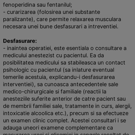
fenoperidina sau fentanilul;
- curarizarea (folosirea unei substante
paralizante), care permite relaxarea musculara
necesara unei bune desfasurari a intreventiei.
Desfasurare
:
- inaintea operatiei, este esentiala o consultare a
medicului anestezist cu pacientul. Ea da
posibilitatea medicului sa stabileasca un contact
psihologic cu pacientul (sa inlature eventual
temerile acestuia, explicandu-i desfasurarea
interventiei), sa cunoasca antecedentele sale
medico-chirurgicale si familiale (reactii la
anesteziile suferite anterior de catre pacient sau
de membrii familiei sale, tratamente in curs, alergii,
intoxicatie alcoolica etc.), precum si sa efectueze
un examen clinic complet. Acestei consultari i se
adauga uneori examene complementare ca
masurarea ureei si glicemiei in sangele recoltat de