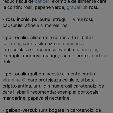
reduc riscul de
cancer
; exemple de alimente care
le contin: rosii, pepene verde,
grapefruit
rosu;
-
rosu inchis, purpuriu
: strugurii, vinul rosu,
capsunile, afinele si merele rosii;
-
portocaliu
: alimentele contin alfa si beta-
caroteni
, care faciliteaza
comunicarea
intercelulara si incetinesc evolutia
cancerului
;
exemple: morcovi, mango, suc de iarna si
cartofi
dulci;
-
portocaliu/galben
: aceste alimente contin
vitamina C
, care protejeaza celulele, si beta-
criptoxantina, unul din numerosii carotenoizi pe
care Heber ii recomanda; exemple: portocale,
mandarine, papaya si nectarine
- galben-verzui
: sunt bogate in carotenoizi de