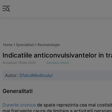
›
›
Home
Specialitati
Reumatologie
Indicatiile anticonvulsivantelor in 
Actualizat: 16 Mai 2025
Salveaza articol
Autor:
SfatulMedicului
Generalitati
Durerile cronice
de spate reprezinta cea mai costis
mai frecvente cauze de limitare a activitatii persoan