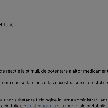
itului,
de reactie la stimuli, de potentare a altor medicamen
pate nu dau sedare, insa daca acestea cresc, efectul s
 a unor substante fiziologice in urma administrarii ant
 acid folic), de
osteoporoza
si tulburari ale metabolis