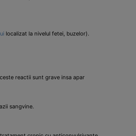
ui
localizat la nivelul fetei, buzelor).
este reactii sunt grave insa apar
azii sangvine.
 cu tratament cronic cu anticonvulsivante.