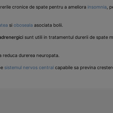
rerile cronice de spate pentru a ameliora
insomnia
, p
atea
si
oboseala
asociata bolii.
 adrenergici
sunt utili in tratamentul durerii de spate
sa reduca durerea neuropata.
pe
sistemul nervos central
capabile sa previna cresterea