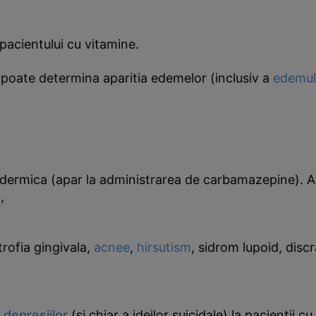
acientului cu vitamine.
 poate determina aparitia edemelor (inclusiv a
edemul
dermica (apar la administrarea de carbamazepine). Ac
,
trofia gingivala,
acnee
,
hirsutism
, sidrom lupoid, discr
a
depresiilor
(si chiar a ideilor suicidale) la pacientii