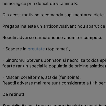
hemoragice prin deficit de vitamina K.
Din acest motiv se recomanda suplimentarea dietei p
Pregabalina
este un anticonvulsivant nou aparut ce
Reactii adverse caracteristice anumitor compusi:
- Scadere in
greutate
(topiramat),
- Sindromul Stevens Johnson si necroliza toxica epi
foarte rar (in special la populatia de origine asiatica)
- Miscari coreiforme, ataxie (fenitoina).
Reactii adverse mai rare sunt considerate a fi: hiper
De retinut!
Specialistii avertizeaza asupra riscului de aparitie 