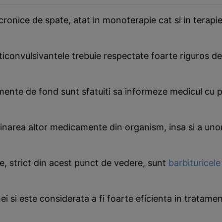
 cronice de spate, atat in monoterapie cat si in terap
nticonvulsivantele trebuie respectate foarte riguros 
amente de fond sunt sfatuiti sa informeze medicul cu pr
narea altor medicamente din organism, insa si a unor 
, strict din acest punct de vedere, sunt
barbituricele
si este considerata a fi foarte eficienta in tratament