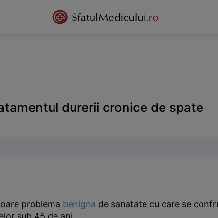
tratamentul durerii cronice de spate
itoare problema
benigna
de sanatate cu care se confrunt
elor sub 45 de ani.