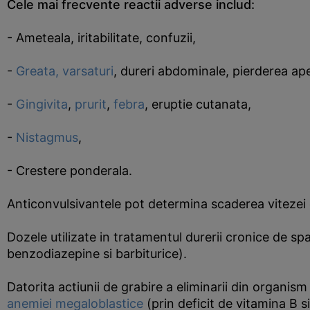
Cele mai frecvente reactii adverse includ:
- Ameteala, iritabilitate, confuzii,
-
Greata, varsaturi
, dureri abdominale, pierderea apet
-
Gingivita
,
prurit
,
febra
, eruptie cutanata,
-
Nistagmus
,
- Crestere ponderala.
Anticonvulsivantele pot determina scaderea vitezei 
Dozele utilizate in tratamentul durerii cronice de s
benzodiazepine si barbiturice).
Datorita actiunii de grabire a eliminarii din organism
anemiei megaloblastice
(prin deficit de vitamina B si