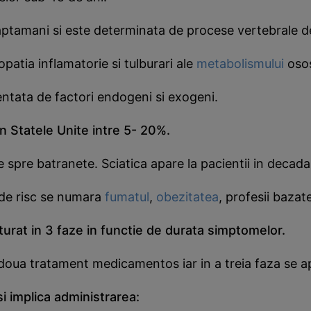
 saptamani si este determinata de procese vertebrale 
opatia inflamatorie si tulburari ale
metabolismului
osos 
entata de factori endogeni si exogeni.
in Statele Unite intre 5- 20%.
e spre batranete. Sciatica apare la pacientii in decada
 de risc se numara
fumatul
,
obezitatea
, profesii bazat
turat in 3 faze in functie de durata simptomelor.
 doua tratament medicamentos iar in a treia faza se ap
 implica administrarea: