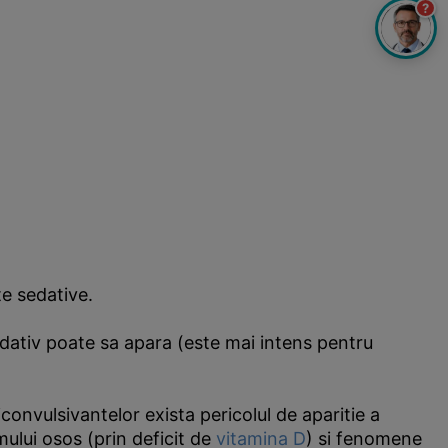
?
te sedative.
edativ poate sa apara (este mai intens pentru
iconvulsivantelor exista pericolul de aparitie a
mului osos (prin deficit de
vitamina D
) si fenomene