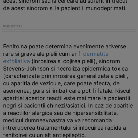
acest sindrom sau la cei care au suferit in trecut
de acest sindrom si la pacientii imunodeprimati.
Fenitoina poate determina evenimente adverse
rare si grave ale pielii cum ar fi
dermatita
exfoliativa
(inrosirea si cojirea pielii), sindrom
Stevens-Johnson si necroliza epidermica toxica
(caracterizate prin inrosirea generalizata a pielii,
cu aparitia de vezicule, care poate afecta, de
asemenea, gura si limba) care pot fi fatale. Riscul
aparitiei acestor reactii este mai mare la pacientii
negri si pacientii chinezi/asiatici. In caz de aparitie
a reactiilor alergice sau de hipersensibilitate,
medicul dumneavoastra va va recomanda
intreruperea tratamentului si inlocuirea rapida a
fenitoinei cu un alt antiepileptic.