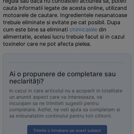
regula sau daca nu cunoasteti actiunea sa, puteti
cauta informatii legate de acesta online, utilizand
motoarele de cautare. Ingredientele nesanatoase
trebuie eliminate si evitate pe cat posibil. Dupa
cum este bine sa eliminati
chimicalele
din
alimentatie, acelasi lucru trebuie facut si in cazul
toxinelor care ne pot afecta pielea.
Ai o propunere de completare sau
neclarități?
In cazul in care articolul nu a acoperit in totalitate
un anumit aspect care va intereseaza, va
incurajam sa ne trimiteti sugestii pentru
completare. Astfel, ne veti ajuta sa completam si
sa imbunatatim continutul pentru toti cititorii.
Trimite o intrebare pe acest subiect