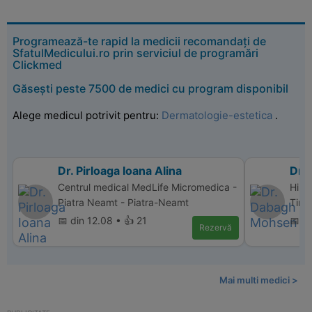
Programează-te rapid la medicii recomandați de
SfatulMedicului.ro prin serviciul de programări
Clickmed
Găsești peste 7500 de medici cu program disponibil
Alege medicul potrivit pentru:
Dermatologie-estetica
.
Dr. Pirloaga Ioana Alina
Dr.
Centrul medical MedLife Micromedica -
Hipe
Piatra Neamt - Piatra-Neamt
Timi
📅 din 12.08 • 👍 21
📅 d
Rezervă
Mai multi medici >