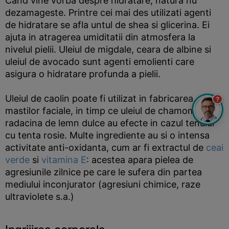
Cand vine vorba despre hidratare, natura nu
dezamageste. Printre cei mai des utilizati agenti
de hidratare se afla untul de shea si glicerina. Ei
ajuta in atragerea umiditatii din atmosfera la
nivelul pielii. Uleiul de migdale, ceara de albine si
uleiul de avocado sunt agenti emolienti care
asigura o hidratare profunda a pielii.
Uleiul de caolin poate fi utilizat in fabricarea
?
mastilor faciale, in timp ce uleiul de chamomile si
radacina de lemn dulce au efecte in cazul tenului
cu tenta rosie. Multe ingrediente au si o intensa
activitate anti-oxidanta, cum ar fi extractul de
ceai
verde
si
vitamina E
: acestea apara pielea de
agresiunile zilnice pe care le sufera din partea
mediului inconjurator (agresiuni chimice, raze
ultraviolete s.a.)