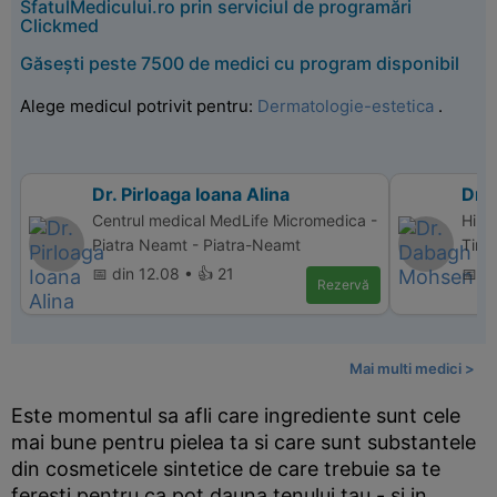
SfatulMedicului.ro prin serviciul de programări
Clickmed
Găsești peste 7500 de medici cu program disponibil
Alege medicul potrivit pentru:
Dermatologie-estetica
.
Dr. Pirloaga Ioana Alina
Dr.
Centrul medical MedLife Micromedica -
Hipe
Piatra Neamt - Piatra-Neamt
Timi
📅 din 12.08 • 👍 21
📅 d
Rezervă
Mai multi medici >
Este momentul sa afli care ingrediente sunt cele
mai bune pentru pielea ta si care sunt substantele
din cosmeticele sintetice de care trebuie sa te
feresti pentru ca pot dauna tenului tau - si in