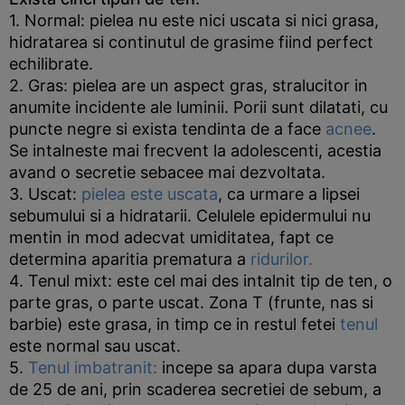
1. Normal: pielea nu este nici uscata si nici grasa,
hidratarea si continutul de grasime fiind perfect
echilibrate.
2. Gras: pielea are un aspect gras, stralucitor in
anumite incidente ale luminii. Porii sunt dilatati, cu
puncte negre si exista tendinta de a face
acnee
.
Se intalneste mai frecvent la adolescenti, acestia
avand o secretie sebacee mai dezvoltata.
3. Uscat:
pielea este uscata
, ca urmare a lipsei
sebumului si a hidratarii. Celulele epidermului nu
mentin in mod adecvat umiditatea, fapt ce
determina aparitia prematura a
ridurilor.
4. Tenul mixt: este cel mai des intalnit tip de ten, o
parte gras, o parte uscat. Zona T (frunte, nas si
barbie) este grasa, in timp ce in restul fetei
tenul
este normal sau uscat.
5.
Tenul imbatranit:
incepe sa apara dupa varsta
de 25 de ani, prin scaderea secretiei de sebum, a