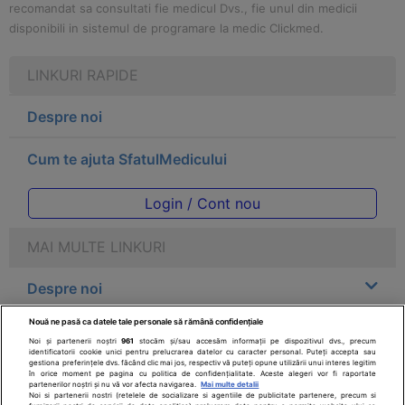
recomandat sa consultati fie medicul Dvs., fie unul din medicii
disponibili in sistemul de programare la medic Clickmed.
LINKURI RAPIDE
Despre noi
Cum te ajuta SfatulMedicului
Login / Cont nou
MAI MULTE LINKURI
Despre noi
Nouă ne pasă ca datele tale personale să rămână confidențiale
Legal
Noi și partenerii noștri
961
stocăm și/sau accesăm informații pe dispozitivul dvs., precum
identificatorii cookie unici pentru prelucrarea datelor cu caracter personal. Puteți accepta sau
gestiona preferințele dvs. făcând clic mai jos, respectiv vă puteți opune utilizării unui interes legitim
Drepturile consumatorului
în orice moment pe pagina cu politica de confidențialitate. Aceste alegeri vor fi raportate
partenerilor noștri și nu vă vor afecta navigarea.
Mai multe detalii
Noi si partenerii nostri (retelele de socializare si agentiile de publicitate partenere, precum si