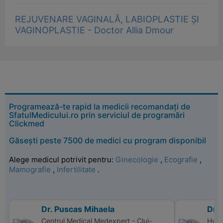
REJUVENARE VAGINALĂ, LABIOPLASTIE ȘI
VAGINOPLASTIE - Doctor Allia Dmour
Programează-te rapid la medicii recomandați de
SfatulMedicului.ro prin serviciul de programări
Clickmed
Găsești peste 7500 de medici cu program disponibil
Alege medicul potrivit pentru:
Ginecologie
,
Ecografie
,
Mamografie
,
Infertilitate
.
Dr. Puscas Mihaela
Dr.
Centrul Medical Medexpert - Cluj-
Hype