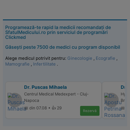
Programează-te rapid la medicii recomandați de
SfatulMedicului.ro prin serviciul de programări
Clickmed
Găsești peste 7500 de medici cu program disponibil
Alege medicul potrivit pentru:
Ginecologie
,
Ecografie
,
Mamografie
,
Infertilitate
.
Dr. Puscas Mihaela
Dr.
Centrul Medical Medexpert - Cluj-
Hype
Napoca
Bras
📅 din 07.08 • 👍 29
📅 d
Rezervă