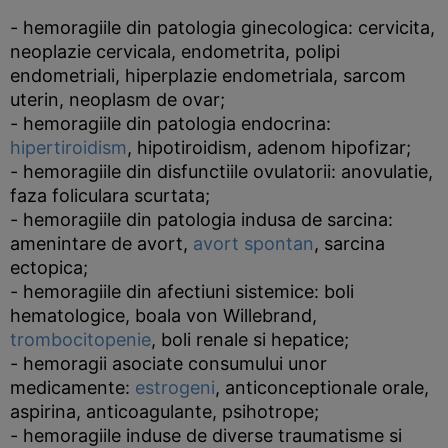
- hemoragiile din patologia ginecologica: cervicita,
neoplazie cervicala, endometrita, polipi
endometriali, hiperplazie endometriala, sarcom
uterin, neoplasm de ovar;
- hemoragiile din patologia endocrina:
hipertiroidism
, hipotiroidism, adenom hipofizar;
- hemoragiile din disfunctiile ovulatorii: anovulatie,
faza foliculara scurtata;
- hemoragiile din patologia indusa de sarcina:
amenintare de avort,
avort spontan
, sarcina
ectopica;
- hemoragiile din afectiuni sistemice: boli
hematologice, boala von Willebrand,
trombocitopenie
, boli renale si hepatice;
- hemoragii asociate consumului unor
medicamente:
estrogeni
, anticonceptionale orale,
aspirina, anticoagulante, psihotrope;
- hemoragiile induse de diverse traumatisme si