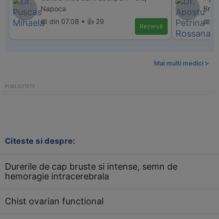
Napoca
Bras
📅 din 07.08 • 👍 29
📅 d
Rezervă
Mai multi medici >
Citeste si despre:
Durerile de cap bruste si intense, semn de
hemoragie intracerebrala
Chist ovarian functional