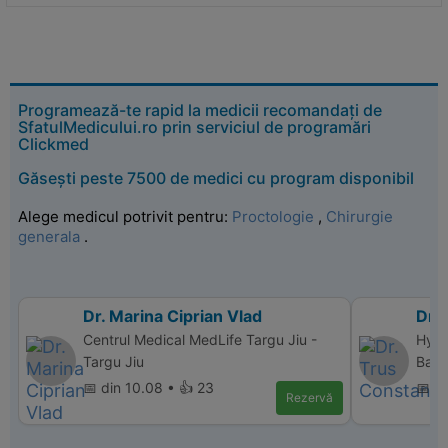
Programează-te rapid la medicii recomandați de
SfatulMedicului.ro prin serviciul de programări
Clickmed
Găsești peste 7500 de medici cu program disponibil
Alege medicul potrivit pentru:
Proctologie
,
Chirurgie
generala
.
Dr. Marina Ciprian Vlad
Dr.
Centrul Medical MedLife Targu Jiu -
Hype
Targu Jiu
Balc
📅 din 10.08 • 👍 23
📅 d
Rezervă