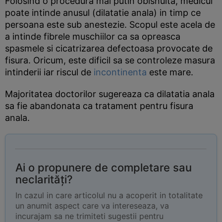
Folosind o procedura mai putin obisnuita, medicul
poate intinde anusul (dilatatie anala) in timp ce
persoana este sub anestezie. Scopul este acela de
a intinde fibrele muschiilor ca sa opreasca
spasmele si cicatrizarea defectoasa provocate de
fisura. Oricum, este dificil sa se controleze masura
intinderii iar riscul de
incontinenta
este mare.
Majoritatea doctorilor sugereaza ca dilatatia anala
sa fie abandonata ca tratament pentru fisura
anala.
Ai o propunere de completare sau
neclarități?
In cazul in care articolul nu a acoperit in totalitate
un anumit aspect care va intereseaza, va
incurajam sa ne trimiteti sugestii pentru