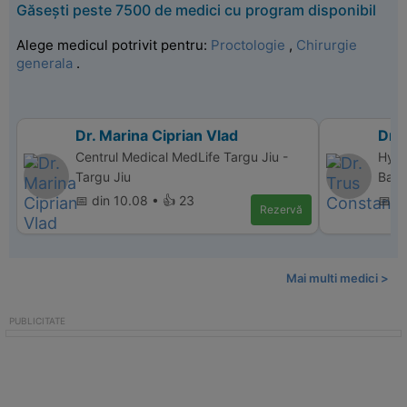
Găsești peste 7500 de medici cu program disponibil
Alege medicul potrivit pentru:
Proctologie
,
Chirurgie
generala
.
Dr. Marina Ciprian Vlad
Dr.
Centrul Medical MedLife Targu Jiu -
Hype
Targu Jiu
Balc
📅 din 10.08 • 👍 23
📅 d
Rezervă
Mai multi medici >