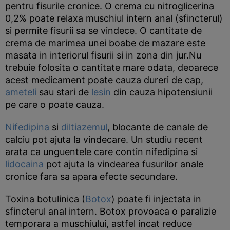
pentru fisurile cronice. O crema cu nitroglicerina
0,2% poate relaxa muschiul intern anal (sfincterul)
si permite fisurii sa se vindece. O cantitate de
crema de marimea unei boabe de mazare este
masata in interiorul fisurii si in zona din jur.Nu
trebuie folosita o cantitate mare odata, deoarece
acest medicament poate cauza dureri de cap,
ameteli
sau stari de
lesin
din cauza hipotensiunii
pe care o poate cauza.
Nifedipina
si
diltiazemul
, blocante de canale de
calciu pot ajuta la vindecare. Un studiu recent
arata ca unguentele care contin nifedipina si
lidocaina
pot ajuta la vindearea fusurilor anale
cronice fara sa apara efecte secundare.
Toxina botulinica (
Botox
) poate fi injectata in
sfincterul anal intern. Botox provoaca o paralizie
temporara a muschiului, astfel incat reduce