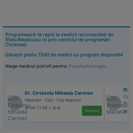
Programează-te rapid la medicii recomandați de
SfatulMedicului.ro prin serviciul de programări
Clickmed
Găsești peste 7500 de medici cu program disponibil
Alege medicul potrivit pentru:
Pneumofiziologie
.
Dr.
Dr. Cirstoniu Mihaela Carmen
Cent
Hiperdia - Cluj - Cluj-Napoca
Piat
📅 din 11.08 • 👍 6
Rezervă
📅 di