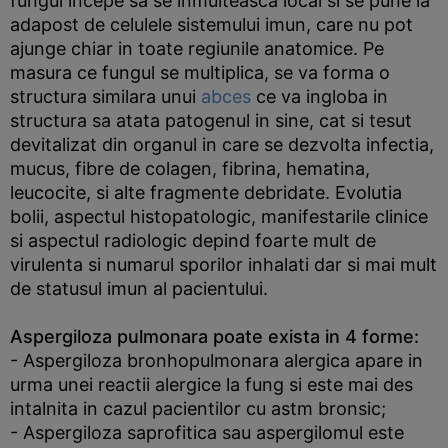
fungul incepe sa se inmulteasca local si se pune la
adapost de celulele sistemului imun, care nu pot
ajunge chiar in toate regiunile anatomice. Pe
masura ce fungul se multiplica, se va forma o
structura similara unui
abces
ce va ingloba in
structura sa atata patogenul in sine, cat si tesut
devitalizat din organul in care se dezvolta infectia,
mucus, fibre de colagen, fibrina, hematina,
leucocite, si alte fragmente debridate. Evolutia
bolii, aspectul histopatologic, manifestarile clinice
si aspectul radiologic depind foarte mult de
virulenta si numarul sporilor inhalati dar si mai mult
de statusul imun al pacientului.
Aspergiloza pulmonara poate exista in 4 forme:
- Aspergiloza bronhopulmonara alergica apare in
urma unei reactii alergice la fung si este mai des
intalnita in cazul pacientilor cu astm bronsic;
- Aspergiloza saprofitica sau aspergilomul este