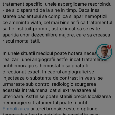
tratament specific, unele aspergiloame resorbindu
- se si disparand de la sine in timp. Daca insa
starea pacientului se complica si apar hemoptizii
ce ameninta viata, cel mai bine ar fi ca tratamentul
sa fie instituit prompt, astfel incat sa se evite
aparitia unor dezechilibre majore, care sa creasca
riscul mortalitatii.
?
In unele situatii medicul poate hotara necesitatea
realizarii unei angiografii astfel incat tratamentul
antihemoragic si hemostatic sa poata fi
directionat exact. In cadrul angiografiei se
injecteaza o substanta de contrast in vas si se
urmareste sub control radiologic scurgerea
acesteia intralumenal cat si extravazarea ei
ulterioara. Astfel se poate stabili precis localizarea
hemoragiei si tratamentul poate fi tintit.
Embolizarea
arterei bronsice este o optiune
terapeutica foarte potrivita in special in cazul