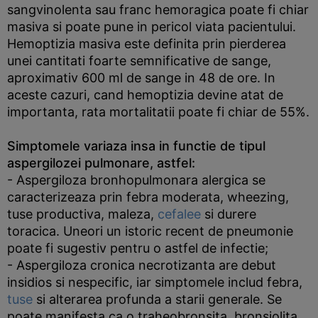
sangvinolenta sau franc hemoragica poate fi chiar
masiva si poate pune in pericol viata pacientului.
Hemoptizia masiva este definita prin pierderea
unei cantitati foarte semnificative de sange,
aproximativ 600 ml de sange in 48 de ore. In
aceste cazuri, cand hemoptizia devine atat de
importanta, rata mortalitatii poate fi chiar de 55%.
Simptomele variaza insa in functie de tipul
aspergilozei pulmonare, astfel:
- Aspergiloza bronhopulmonara alergica se
caracterizeaza prin febra moderata, wheezing,
tuse productiva, maleza,
cefalee
si durere
toracica. Uneori un istoric recent de pneumonie
poate fi sugestiv pentru o astfel de infectie;
- Aspergiloza cronica necrotizanta are debut
insidios si nespecific, iar simptomele includ febra,
tuse
si alterarea profunda a starii generale. Se
poate manifesta ca o traheobronsita, bronsiolita,