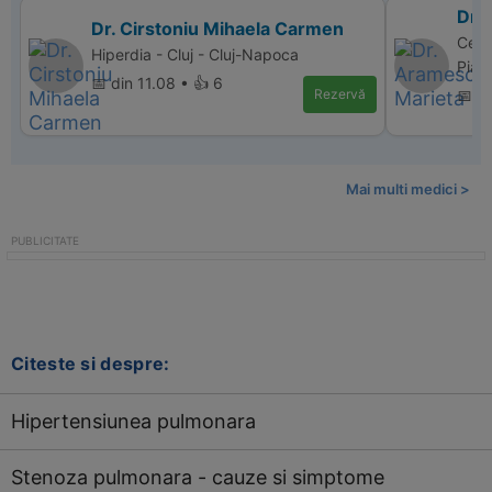
Dr.
Dr. Cirstoniu Mihaela Carmen
Cent
Hiperdia - Cluj - Cluj-Napoca
Piat
📅 din 11.08 • 👍 6
Rezervă
📅 di
Mai multi medici >
Citeste si despre:
Hipertensiunea pulmonara
Stenoza pulmonara - cauze si simptome