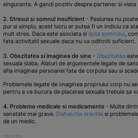
singuranta. A gandi pozitiv despre partener si viata 
2. Stresul si somnul insuficient
- Pasiunea nu poate f
pur si simplu, acest lucru ar putea fi un indiciu ca s
mult stres. Daca este asociata si
lipsa somnului
, com
fata activitatii sexuale daca nu va odihniti suficient.
3. Obezitatea si imaginea de sine
-
Obezitatea
este
sexuala slaba. Alaturi de argumentele legate de sana
afla imaginea persoanei fata de corpului sau si scad
Problemele legate de imaginea propriului corp nu se l
pentru a va bucura de placerea sexuala trebuie sa va 
4. Probleme medicale si medicamente
- Multe dintr
sanatate mai grave.
Disfunctia erectila
si problemele 
de un medic.