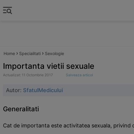
›
›
Home
Specialitati
Sexologie
Importanta vietii sexuale
Actualizat: 11 Octombrie 2017
Salveaza articol
Autor:
SfatulMedicului
Generalitati
Cat de importanta este activitatea sexuala, privind d