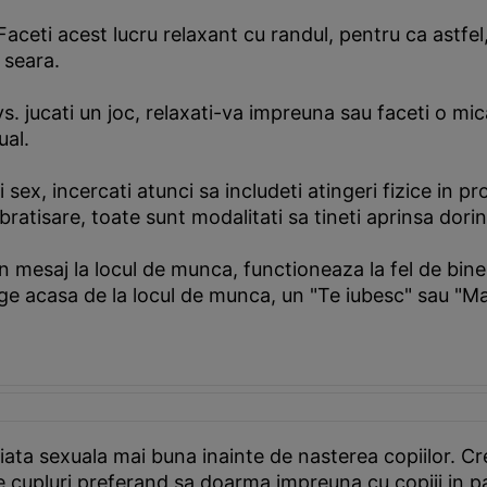
. Faceti acest lucru relaxant cu randul, pentru ca astf
 seara.
s. jucati un joc, relaxati-va impreuna sau faceti o mi
ual.
 sex, incercati atunci sa includeti atingeri fizice in 
atisare, toate sunt modalitati sa tineti aprinsa dorin
u un mesaj la locul de munca, functioneaza la fel de bi
ge acasa de la locul de munca, un "Te iubesc" sau "Ma
iata sexuala mai buna inainte de nasterea copiilor. Cr
te cupluri preferand sa doarma impreuna cu copiii in p