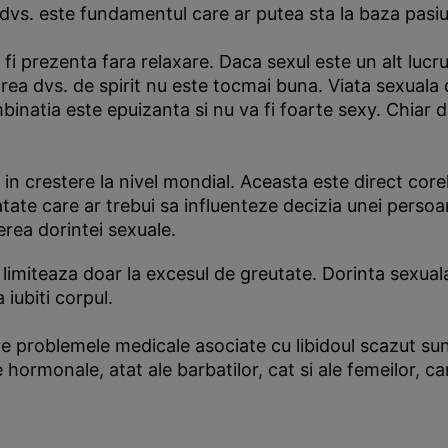
dvs. este fundamentul care ar putea sta la baza pasiuni
i prezenta fara relaxare. Daca sexul este un alt lucru 
tarea dvs. de spirit nu este tocmai buna. Viata sexuala
binatia este epuizanta si nu va fi foarte sexy. Chiar d
 in crestere la nivel mondial. Aceasta este direct core
tate care ar trebui sa influenteze decizia unei perso
erea dorintei sexuale.
imiteaza doar la excesul de greutate. Dorinta sexuala 
iubiti corpul.
e problemele medicale asociate cu libidoul scazut sunt
hormonale, atat ale barbatilor, cat si ale femeilor, ca