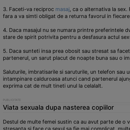
3. Faceti-va reciproc
masaj
, ca o alternativa la sex
fara a va simti obligat de a returna favorul in fiecare
4. Daca masajul nu se numara printre preferintele dv
stare de spirit potrivita pentru a desfasura actul sex
5. Daca sunteti insa prea obosit sau stresat sa faceti
partenerul, un sarut placut de noapte buna sau o imbr
Saluturile, imbratisarile si saruturile, un telefon sa
intampinare calduroasa atunci cand partenerul ajun
exprima cat de mult tineti unul la celalalt.
Viata sexuala dupa nasterea copiilor
Destul de multe femei sustin ca au avut parte de o v
stresanta si face ca sexul sa fie mai complicat, mul