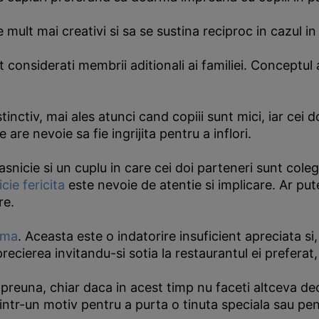
e mult mai creativi si sa se sustina reciproc in cazul i
sunt considerati membrii aditionali ai familiei. Concept
inctiv, mai ales atunci cand copiii sunt mici, iar cei do
are nevoie sa fie ingrijita pentru a inflori.
asnicie si un cuplu in care cei doi parteneri sunt coleg
cie fericita
este nevoie de atentie si implicare. Ar pute
re.
ama
. Aceasta este o indatorire insuficient apreciata s
precierea invitandu-si sotia la restaurantul ei prefera
preuna, chiar daca in acest timp nu faceti altceva dec
ntr-un motiv pentru a purta o tinuta speciala sau pentr