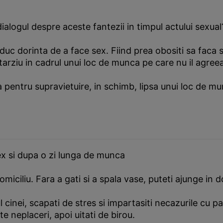
dialogul despre aceste fantezii in timpul actului sexual
duc dorinta de a face sex. Fiind prea obositi sa faca 
rziu in cadrul unui loc de munca pe care nu il agreea
la pentru supravietuire, in schimb, lipsa unui loc de 
ex si dupa o zi lunga de munca
miciliu. Fara a gati si a spala vase, puteti ajunge in
 cinei, scapati de stres si impartasiti necazurile cu p
 neplaceri, apoi uitati de birou.