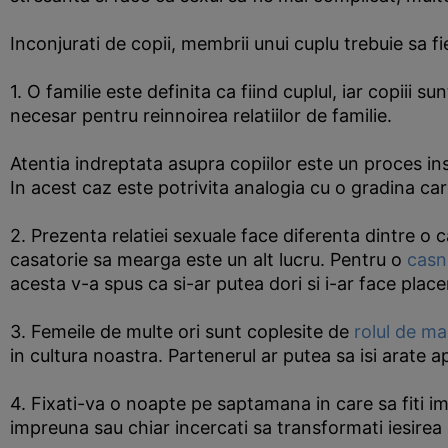
Inconjurati de copii, membrii unui cuplu trebuie sa fi
1. O familie este definita ca fiind cuplul, iar copiii 
necesar pentru reinnoirea relatiilor de familie.
Atentia indreptata asupra copiilor este un proces inst
In acest caz este potrivita analogia cu o gradina care 
2. Prezenta relatiei sexuale face diferenta dintre o c
casatorie sa mearga este un alt lucru. Pentru o
casni
acesta v-a spus ca si-ar putea dori si i-ar face place
3. Femeile de multe ori sunt coplesite de
rolul de m
in cultura noastra. Partenerul ar putea sa isi arate a
4. Fixati-va o noapte pe saptamana in care sa fiti im
impreuna sau chiar incercati sa transformati iesirea i