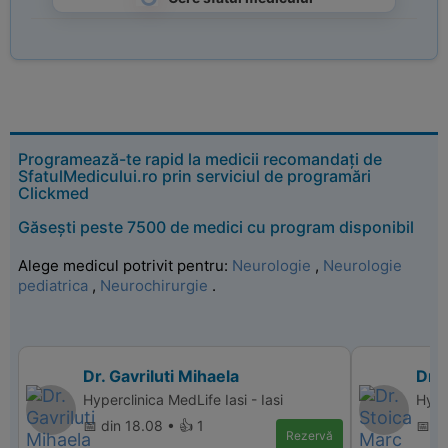
Programează-te rapid la medicii recomandați de
SfatulMedicului.ro prin serviciul de programări
Clickmed
Găsești peste 7500 de medici cu program disponibil
Alege medicul potrivit pentru:
Neurologie
,
Neurologie
pediatrica
,
Neurochirurgie
.
Dr. Gavriluti Mihaela
Dr. 
Hyperclinica MedLife Iasi - Iasi
Hyper
📅 din 18.08 • 👍 1
📅 d
Rezervă