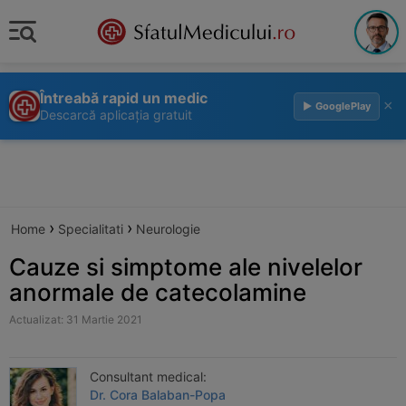
Întreabă rapid un medic
×
▶ GooglePlay
Descarcă aplicația gratuit
›
›
Home
Specialitati
Neurologie
Cauze si simptome ale nivelelor
anormale de catecolamine
Actualizat: 31 Martie 2021
Consultant medical:
Dr. Cora Balaban-Popa