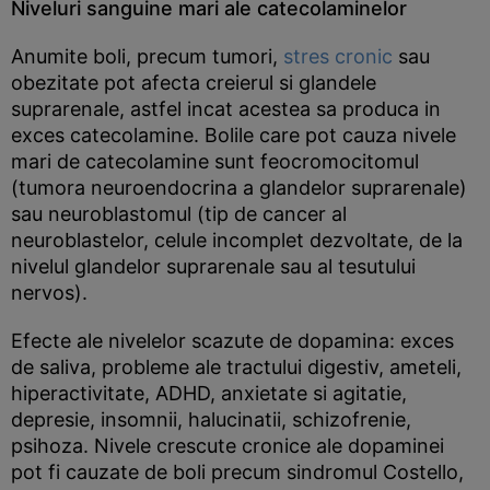
Niveluri sanguine mari ale catecolaminelor
Anumite boli, precum tumori,
stres cronic
sau
obezitate pot afecta creierul si glandele
suprarenale, astfel incat acestea sa produca in
exces catecolamine. Bolile care pot cauza nivele
mari de catecolamine sunt feocromocitomul
(tumora neuroendocrina a glandelor suprarenale)
sau neuroblastomul (tip de cancer al
neuroblastelor, celule incomplet dezvoltate, de la
nivelul glandelor suprarenale sau al tesutului
nervos).
Efecte ale nivelelor scazute de dopamina: exces
de saliva, probleme ale tractului digestiv, ameteli,
hiperactivitate, ADHD, anxietate si agitatie,
depresie, insomnii, halucinatii, schizofrenie,
psihoza. Nivele crescute cronice ale dopaminei
pot fi cauzate de boli precum sindromul Costello,