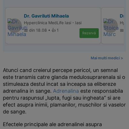
Dr. Gavriluti Mihaela
Dr. 
Hyperclinica MedLife Iasi - Iasi
Hyper
📅 din 18.08 • 👍 1
📅 d
Rezervă
Mai multi medici >
Atunci cand creierul percepe pericol, un semnal
este transmis catre glanda medulosuprarenala si o
stimuleaza destul incat sa inceapa sa elibereze
adrenalina in sange.
Adrenalina
este responsabila
pentru raspunsul „lupta, fugi sau ingheata” si are
efect asupra inimii, plamanilor, muschilor si vaselor
de sange.
Efectele principale ale adrenalinei asupra