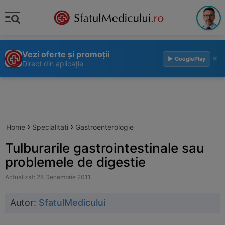
Vezi oferte și promoții
×
▶ GooglePlay
Direct din aplicație
›
›
Home
Specialitati
Gastroenterologie
Tulburarile gastrointestinale sau
problemele de digestie
Actualizat: 28 Decembrie 2011
Autor:
SfatulMedicului