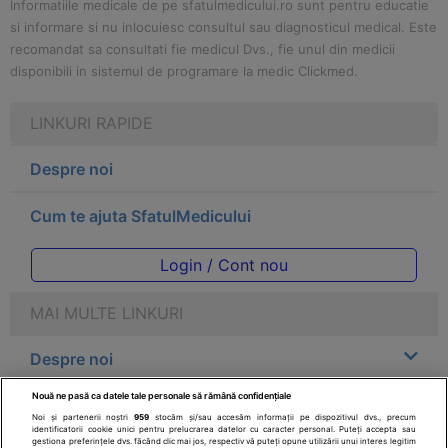
Informatiile medicale de pe sfatulmedicului.ro sunt pentru educatie
si informare si nu inlocuiesc consultul sau diagnosticul medical. Este
recomandat sa consultati fie medicul Dvs., fie unul din medicii
disponibili in sistemul de programare la medic Clickmed.
LINKURI RAPIDE
Despre noi
Cum te ajuta SfatulMedicului
Login / Cont nou
MAI MULTE LINKURI
Despre noi
Nouă ne pasă ca datele tale personale să rămână confidențiale
Legal
Noi și partenerii noștri
959
stocăm și/sau accesăm informații pe dispozitivul dvs., precum
identificatorii cookie unici pentru prelucrarea datelor cu caracter personal. Puteți accepta sau
gestiona preferințele dvs. făcând clic mai jos, respectiv vă puteți opune utilizării unui interes legitim