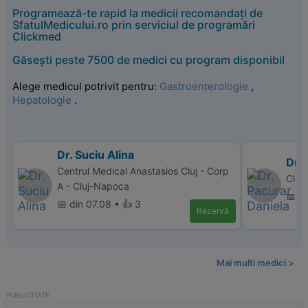
Programează-te rapid la medicii recomandați de
SfatulMedicului.ro prin serviciul de programări
Clickmed
Găsești peste 7500 de medici cu program disponibil
Alege medicul potrivit pentru:
Gastroenterologie
,
Hepatologie
.
Dr. Suciu Alina
Dr. 
Centrul Medical Anastasios Cluj - Corp
Clin
A - Cluj-Napoca
📅 d
📅 din 07.08 • 👍 3
Rezervă
Mai multi medici >