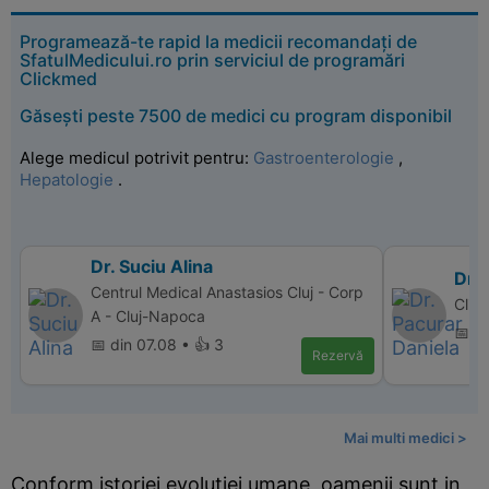
Programează-te rapid la medicii recomandați de
SfatulMedicului.ro prin serviciul de programări
Clickmed
Găsești peste 7500 de medici cu program disponibil
Alege medicul potrivit pentru:
Gastroenterologie
,
Hepatologie
.
Dr. Suciu Alina
Dr. 
Centrul Medical Anastasios Cluj - Corp
Clin
A - Cluj-Napoca
📅 d
📅 din 07.08 • 👍 3
Rezervă
Mai multi medici >
Conform istoriei evolutiei umane, oamenii sunt in