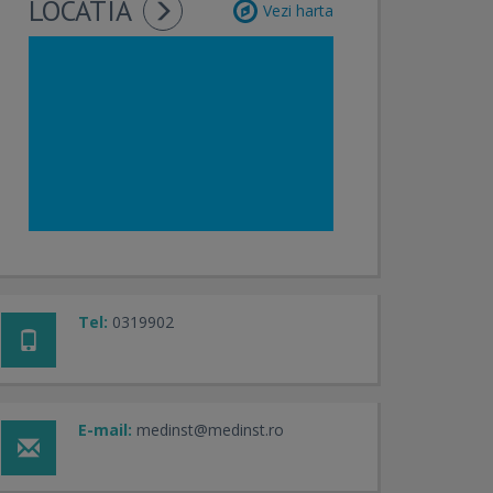
LOCATIA
Vezi harta
Tel:
0319902
E-mail:
medinst@medinst.ro