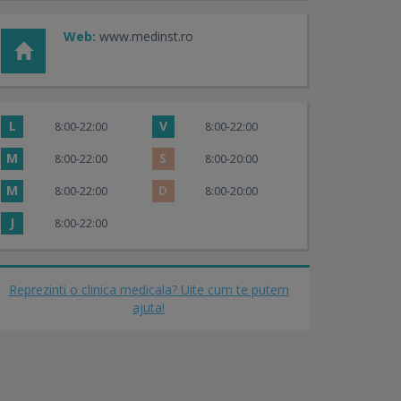
Web:
www.medinst.ro
L
V
8:00-22:00
8:00-22:00
M
S
8:00-22:00
8:00-20:00
M
D
8:00-22:00
8:00-20:00
J
8:00-22:00
Reprezinti o clinica medicala? Uite cum te putem
ajuta!