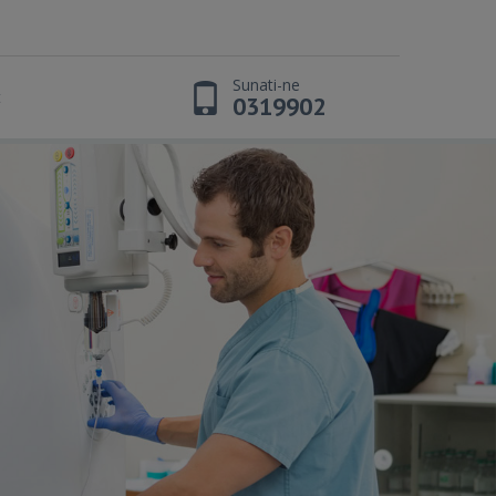
Sunati-ne
t
0319902