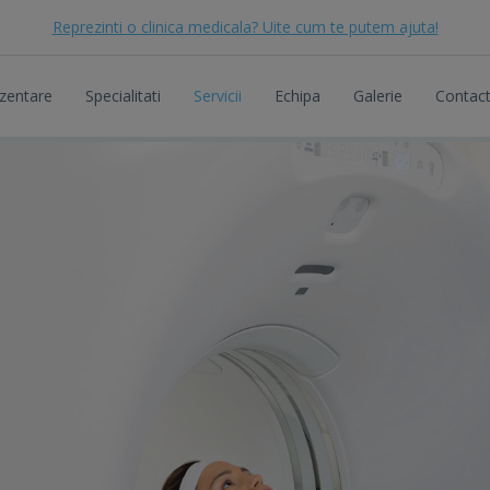
Reprezinti o clinica medicala? Uite cum te putem ajuta!
zentare
Specialitati
Servicii
Echipa
Galerie
Contac