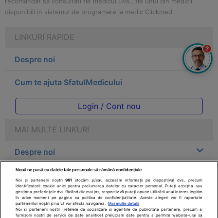
recomandat sa consultati fie medicul Dvs., fie unul din medicii
disponibili in sistemul de programare la medic Clickmed.
LINKURI RAPIDE
?
Despre noi
Cum te ajuta SfatulMedicului
Login / Cont nou
MAI MULTE LINKURI
Despre noi
Nouă ne pasă ca datele tale personale să rămână confidențiale
Legal
Noi și partenerii noștri
961
stocăm și/sau accesăm informații pe dispozitivul dvs., precum
identificatorii cookie unici pentru prelucrarea datelor cu caracter personal. Puteți accepta sau
gestiona preferințele dvs. făcând clic mai jos, respectiv vă puteți opune utilizării unui interes legitim
Drepturile consumatorului
în orice moment pe pagina cu politica de confidențialitate. Aceste alegeri vor fi raportate
partenerilor noștri și nu vă vor afecta navigarea.
Mai multe detalii
Noi si partenerii nostri (retelele de socializare si agentiile de publicitate partenere, precum si
furnizorii nostri de servicii de date analitice) prelucram date pentru a permite website-ului sa