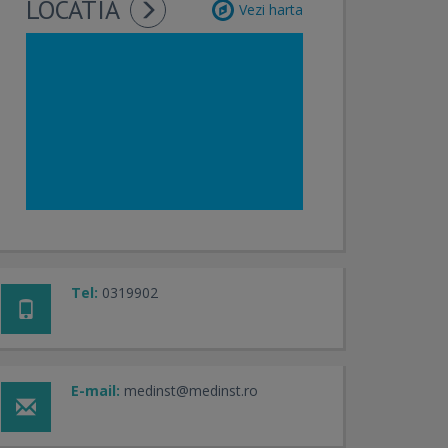
LOCATIA
Vezi harta
Tel:
0319902
E-mail:
medinst@medinst.ro