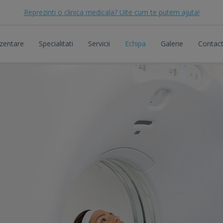
Reprezinti o clinica medicala? Uite cum te putem ajuta!
zentare
Specialitati
Servicii
Echipa
Galerie
Contac