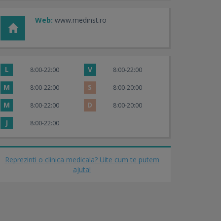
Web:
www.medinst.ro
L
V
8:00-22:00
8:00-22:00
M
S
8:00-22:00
8:00-20:00
M
D
8:00-22:00
8:00-20:00
J
8:00-22:00
Reprezinti o clinica medicala? Uite cum te putem
ajuta!