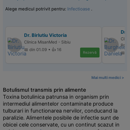
Alege medicul potrivit pentru:
Infectioase
.
Dr.
Dr. Birlutiu Victoria
Clin
Clinica MisanMed - Sibiu
Pref
📅 din 01.09 • 👍 16
Rezervă
📅 d
Mai multi medici >
Botulismul transmis prin alimente
Toxina botulinica patrunsa in organism prin
intermediul alimentelor contaminate produce
tulburari in functionarea nervilor, conducand la
paralizie. Alimentele posibile de infectie sunt de
obicei cele conservate, cu un continut scazut in