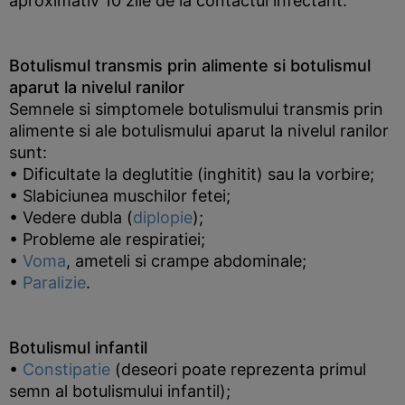
aproximativ 10 zile de la contactul infectant.
Botulismul transmis prin alimente si botulismul
aparut la nivelul ranilor
Semnele si simptomele botulismului transmis prin
alimente si ale botulismului aparut la nivelul ranilor
sunt:
• Dificultate la deglutitie (inghitit) sau la vorbire;
• Slabiciunea muschilor fetei;
• Vedere dubla (
diplopie
);
• Probleme ale respiratiei;
•
Voma
, ameteli si crampe abdominale;
•
Paralizie
.
Botulismul infantil
•
Constipatie
(deseori poate reprezenta primul
semn al botulismului infantil);