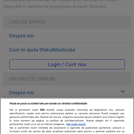
disponibili in sistemul de programare la medic Clickmed.
LINKURI RAPIDE
Despre noi
Cum te ajuta SfatulMedicului
Login / Cont nou
MAI MULTE LINKURI
Despre noi
Nouă ne pasă ca datele tale personale să rămână confidențiale
Legal
Noi și partenerii noștri
959
stocăm și/sau accesăm informații pe dispozitivul dvs., precum
identificatorii cookie unici pentru prelucrarea datelor cu caracter personal. Puteți accepta sau
gestiona preferințele dvs. făcând clic mai jos, respectiv vă puteți opune utilizării unui interes legitim
Drepturile consumatorului
în orice moment pe pagina cu politica de confidențialitate. Aceste alegeri vor fi raportate
partenerilor noștri și nu vă vor afecta navigarea.
Mai multe detalii
Noi si partenerii nostri (retelele de socializare si agentiile de publicitate partenere, precum si
furnizorii nostri de servicii de date analitice) prelucram date pentru a permite website-ului sa