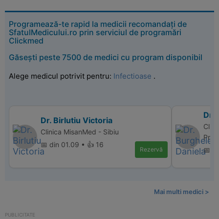
Programează-te rapid la medicii recomandați de
SfatulMedicului.ro prin serviciul de programări
Clickmed
Găsești peste 7500 de medici cu program disponibil
Alege medicul potrivit pentru:
Infectioase
.
Dr.
Dr. Birlutiu Victoria
Clin
Clinica MisanMed - Sibiu
Pref
📅 din 01.09 • 👍 16
Rezervă
📅 d
Mai multi medici >