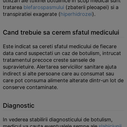
utilizari ale toxinei botulinice in scop medical sunt
tratarea
blefarospasmului
(zbaterii pleoapei) si a
transpiratiei exagerate (
hiperhidrozei
).
Cand trebuie sa cerem sfatul medicului
Este indicat sa cereti sfatul medicului de fiecare
data cand suspectati un caz de botulism, intrucat
tratamentul precoce creste sansele de
supravietuire. Alertarea serviciilor sanitare ajuta
indirect si alte persoane care au consumat sau
care pot consuma alimente alterate dintr-un lot de
conserve contaminate.
Diagnostic
In vederea stabilirii diagnosticului de botulism,
medicul va cauta eventualele semne ale
slabiciunii