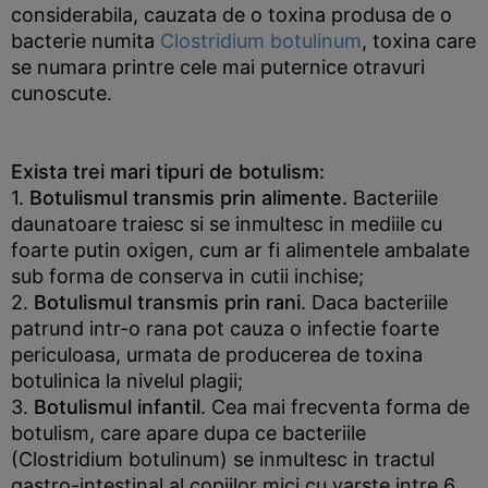
considerabila, cauzata de o toxina produsa de o
bacterie numita
Clostridium botulinum
, toxina care
se numara printre cele mai puternice otravuri
cunoscute.
Exista trei mari tipuri de botulism:
1.
Botulismul transmis prin alimente.
Bacteriile
daunatoare traiesc si se inmultesc in mediile cu
foarte putin oxigen, cum ar fi alimentele ambalate
sub forma de conserva in cutii inchise;
2.
Botulismul transmis prin rani
. Daca bacteriile
patrund intr-o rana pot cauza o infectie foarte
periculoasa, urmata de producerea de toxina
botulinica la nivelul plagii;
3.
Botulismul infantil
. Cea mai frecventa forma de
botulism, care apare dupa ce bacteriile
(Clostridium botulinum) se inmultesc in tractul
gastro-intestinal al copiilor mici cu varste intre 6