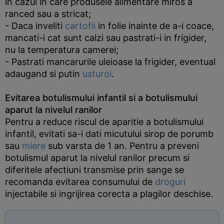
in cazul in care produsele alimentare miros a
ranced sau a stricat;
- Daca inveliti
cartofii
in folie inainte de a-i coace,
mancati-i cat sunt calzi sau pastrati-i in frigider,
nu la temperatura camerei;
- Pastrati mancarurile uleioase la frigider, eventual
adaugand si putin
usturoi
.
Evitarea botulismului infantil si a botulismului
aparut la nivelul ranilor
Pentru a reduce riscul de aparitie a botulismului
infantil, evitati sa-i dati micutului sirop de porumb
sau
miere
sub varsta de 1 an. Pentru a preveni
botulismul aparut la nivelul ranilor precum si
diferitele afectiuni transmise prin sange se
recomanda evitarea consumului de
droguri
injectabile si ingrijirea corecta a plagilor deschise.