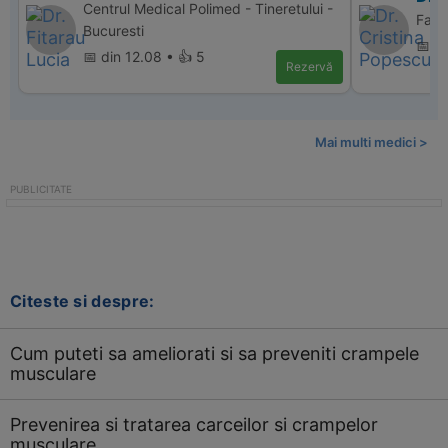
Centrul Medical Polimed - Tineretului -
Famil
Bucuresti
📅 di
📅 din 12.08 • 👍 5
Rezervă
Mai multi medici >
Citeste si despre:
Cum puteti sa ameliorati si sa preveniti crampele
musculare
Prevenirea si tratarea carceilor si crampelor
musculare