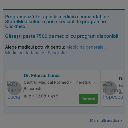
Programează-te rapid la medicii recomandați de
SfatulMedicului.ro prin serviciul de programări
Clickmed
Găsești peste 7500 de medici cu program disponibil
Alege medicul potrivit pentru:
Medicina generala
,
Medicina de familie
,
Ecografie
.
Dr. Fitarau Lucia
Dr. 
Centrul Medical Polimed - Tineretului -
Famil
Bucuresti
📅 di
📅 din 12.08 • 👍 5
Rezervă
Mai multi medici >