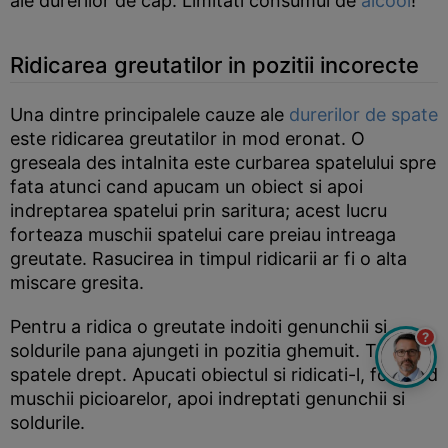
ale durerilor de cap. Limitati consumul de
alcool
!
Ridicarea greutatilor in pozitii incorecte
Una dintre principalele cauze ale
durerilor de spate
este ridicarea greutatilor in mod eronat. O
greseala des intalnita este curbarea spatelului spre
fata atunci cand apucam un obiect si apoi
indreptarea spatelui prin saritura; acest lucru
forteaza muschii spatelui care preiau intreaga
greutate. Rasucirea in timpul ridicarii ar fi o alta
miscare gresita.
Pentru a ridica o greutate indoiti genunchii si
?
soldurile pana ajungeti in pozitia ghemuit. Tineti
spatele drept. Apucati obiectul si ridicati-l, folosind
muschii picioarelor, apoi indreptati genunchii si
soldurile.