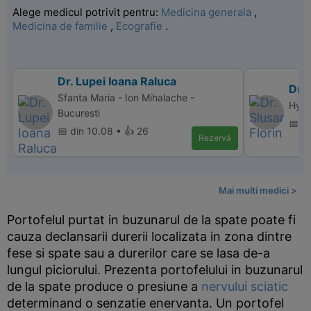
Alege medicul potrivit pentru:
Medicina generala
,
Medicina de familie
,
Ecografie
.
Dr. Lupei Ioana Raluca
Dr. 
Sfanta Maria - Ion Mihalache -
Hype
Bucuresti
📅 d
📅 din 10.08 • 👍 26
Rezervă
Mai multi medici >
Portofelul purtat in buzunarul de la spate poate fi
cauza declansarii durerii localizata in zona dintre
fese si spate sau a durerilor care se lasa de-a
lungul piciorului. Prezenta portofelului in buzunarul
de la spate produce o presiune a
nervului sciatic
determinand o senzatie enervanta. Un portofel