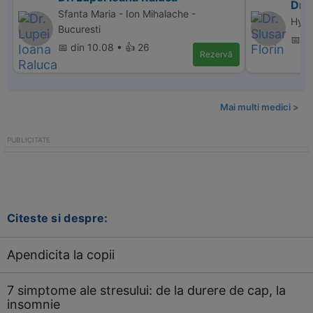
Dr. 
Sfanta Maria - Ion Mihalache -
Hype
Bucuresti
📅 d
📅 din 10.08 • 👍 26
Rezervă
Mai multi medici >
Citeste si despre:
Apendicita la copii
7 simptome ale stresului: de la durere de cap, la
insomnie