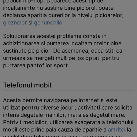
papucii flip-flop. Deoarece acest tip de
incaltaminte nu sustine bine piciorul, poate
declansa aparitia durerilor la nivelul picioarelor,
gleznelor
si
genunchilor
.
Solutionarea acestei probleme consta in
achizitionarea si purtarea incaltamintelor bine
sustinute pe picior. De asemenea, daca stiti ca
urmeaza sa mergeti mult pe jos optati pentru
purtarea pantofilor sport.
Telefonul mobil
Acesta permite navigarea pe internet si este
utilizat pentru diverse jocuri; activitati care solicita
intens degetele mainilor, mai ales degetul mare.
Potrivit medicilor, utilizarea exagerata a telefonului
mobil este principala cauza de aparitie a
artritei
la
nivelul degetului mare, in cazul persoanelor cu