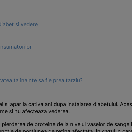
diabet si vedere
onsumatorilor
tea ta inainte sa fie prea tarziu?
 si apar la cativa ani dupa instalarea diabetului. Aces
tome si nu afecteaza vederea.
pierderea de proteine de la nivelul vaselor de sange 
nctie de portiunea de retina afectata. In cazul in car