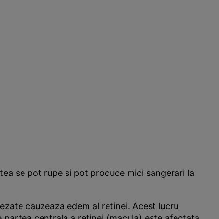
tea se pot rupe si pot produce mici sangerari la
lezate cauzeaza edem al retinei. Acest lucru
e partea centrala a retinei (macula) este afectata,