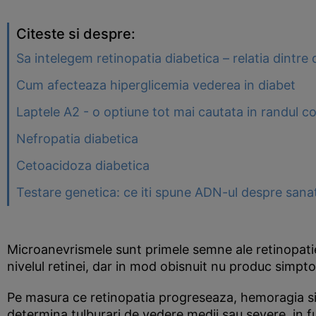
Citeste si despre:
Sa intelegem retinopatia diabetica – relatia dintre 
Cum afecteaza hiperglicemia vederea in diabet
Laptele A2 - o optiune tot mai cautata in randul c
Nefropatia diabetica
Cetoacidoza diabetica
Testare genetica: ce iti spune ADN-ul despre sanata
Microanevrismele sunt primele semne ale retinopatiei
nivelul retinei, dar in mod obisnuit nu produc simp
Pe masura ce retinopatia progreseaza, hemoragia si 
determina tulburari de vedere medii sau severe, in fu