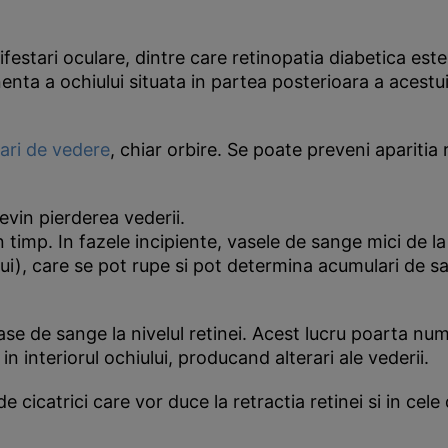
ifestari oculare, dintre care retinopatia diabetica es
nta a ochiului situata in partea posterioara a acestuia
rari de vedere
, chiar orbire. Se poate preveni aparitia 
evin pierderea vederii.
timp. In fazele incipiente, vasele de sange mici de la 
ui), care se pot rupe si pot determina acumulari de san
 de sange la nivelul retinei. Acest lucru poarta nume
 interiorul ochiului, producand alterari ale vederii.
cicatrici care vor duce la retractia retinei si in cele 