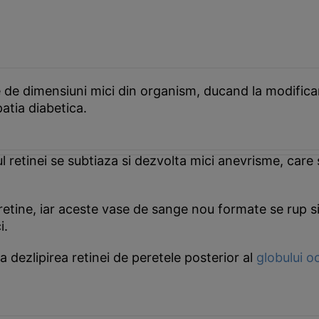
e de dimensiuni mici din organism, ducand la modificar
patia diabetica.
lul retinei se subtiaza si dezvolta mici anevrisme, car
retine, iar aceste vase de sange nou formate se rup si 
i.
 la dezlipirea retinei de peretele posterior al
globului o