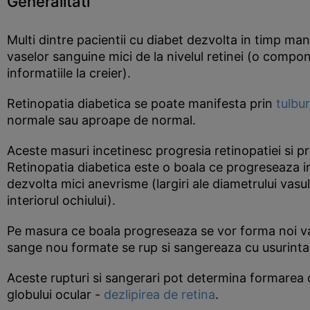
Generalitati
Multi dintre pacientii cu diabet dezvolta in timp man
vaselor sanguine mici de la nivelul retinei (o compone
informatiile la creier).
Retinopatia diabetica se poate manifesta prin
tulbu
normale sau aproape de normal.
Aceste masuri incetinesc progresia retinopatiei si pr
Retinopatia diabetica este o boala ce progreseaza in 
dezvolta mici anevrisme (largiri ale diametrului vasul
interiorul ochiului).
Pe masura ce boala progreseaza se vor forma noi vase
sange nou formate se rup si sangereaza cu usurinta in
Aceste rupturi si sangerari pot determina formarea de 
globului ocular -
dezlipirea de retina
.