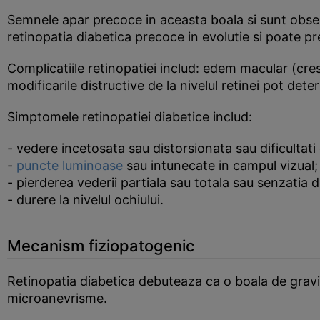
Semnele apar precoce in aceasta boala si sunt obser
retinopatia diabetica precoce in evolutie si poate pr
Complicatiile retinopatiei includ: edem macular (crest
modificarile distructive de la nivelul retinei pot det
Simptomele retinopatiei diabetice includ:
- vedere incetosata sau distorsionata sau dificultati 
-
puncte luminoase
sau intunecate in campul vizual;
- pierderea vederii partiala sau totala sau senzatia d
- durere la nivelul ochiului.
Mecanism fiziopatogenic
Retinopatia diabetica debuteaza ca o boala de gravitat
microanevrisme.